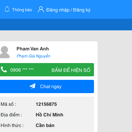
Đăng nhập / Đăng ký
Thông báo
Pham Van Anh
Phạm Gia Nguyễn
0906 *** ***
BẤM ĐỂ HIỆN SỐ
Chat ngay
Mã số :
12156875
Địa điểm :
Hồ Chí Minh
Hình thức :
Cần bán