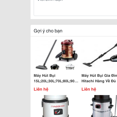
Gợi ý cho bạn
Máy Hút Bụi
Máy Hút Bụi Gia Đì
15L;20L;30L;70L;80L;90L
Hitachi Hàng Về Đủ
Đầy Nhà Giá Hot Hot
Giá Tốt
Liên hệ
Liên hệ