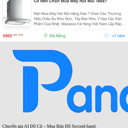
Có Nên Chọn Mua Máy Hút Mùi Teka?
Nên Mua Máy Hút Mùi Hãng Nào ? Chọn Các Thương
Hiệu Châu Âu Như Đức, Tây Ban Nha, Ý Hay Các Sản
Phẩm Của Nhật, Malaysia Và Hàng Việt Nam Lắp Ráp?
Vâng, Thế Giới Máy Hút Mùi Có Vô Vàng Kiểu Dáng,
Thương Hiệu Và Giá Cả Khác Nhau Như Thế Nên Sẽ
0905 *** ***
Đà Nẵng
>1 năm
Gây Khôn