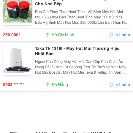
Cho Nhà Bếp
Báo Giá Thay Than Hoạt Tính , Vệ Sinh Máy Hút Mùi
0937.763.834 Bán Than Hoạt Tính Máy Hút Mùi Nhà
Bếp Vệ Sinh Máy Hút Mùi: 350.000Đ/Lần Bán Than Hoạt
Tính 1 Hộp: 250.000Đ Vệ Sinh + Thay Than:
450.000Đ/Lần Vệ Sinh Thay Than Hoạt Tí
₫
250.000
Hồ Chí Minh
>1 năm
Taka Tk 1319I - Máy Hút Mùi Thương Hiệu
Nhật Bản
Ngoài Các Dòng Máy Hút Mùi Cao Cấp Của Châu Âu
Đang Rất Được Ưu Chuộng Trên Thị Trường Như Máy
Hút Mùi Bosch , Máy Hút Mùi Teka &Hellip; Thì Sản
Phẩm Hút Khử Mùi Của Taka Cũng Đang Được Nhiều
Chị Em Nội Trợ Việt Nam Tin Tưởng Và Sử Dụng. Taka
0903 *** ***
Đà Nẵng
>1 năm
Là T