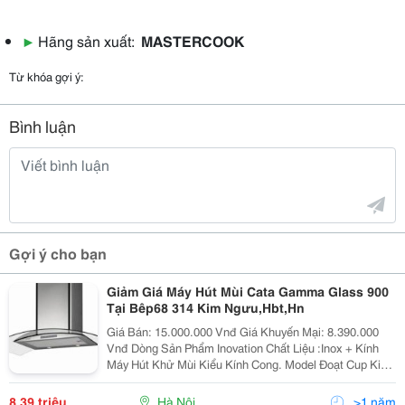
▶
Hãng sản xuất:
MASTERCOOK
Từ khóa gợi ý:
Bình luận
Gợi ý cho bạn
Giảm Giá Máy Hút Mùi Cata Gamma Glass 900
Tại Bêp68 314 Kim Ngưu,Hbt,Hn
Giá Bán: 15.000.000 Vnđ Giá Khuyến Mại: 8.390.000
Vnđ Dòng Sản Phẩm Inovation Chất Liệu :Inox + Kính
Máy Hút Khử Mùi Kiểu Kính Cong. Model Đoạt Cup Kiểu
Dáng Đẹp Do Hiệp Hội Các Nhà Tạo Mẫu Công Nghiệp
Trao Tặng
8,39 triệu
Hà Nội
>1 năm