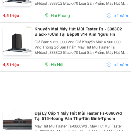
&Ndash;3388C2 Black-70 Loại Sản Phẩm: Máy Hút Mùi
Tum Kính Mã Sản Phẩm: Fs &Ndash;3388C2
Black&Ndash;70 Hãng Sản Xuất: Fas
4,5 triệu
Hải Phòng
>1 năm
Khuyến Mại Máy Hút Mùi Faster Fs - 3388C2
Black-70Cm Tại Bêp68 314 Kim Ngưu,Hn
Giá Bán: 5.850.000 Vnđ Giá Khuyến Mại: 4.500.000
Vnđ Thông Số Sản Phẩm Máy Hút Mùi Faster Fs
&Ndash;3388C2 Black-70 Loại Sản Phẩm: Máy Hút Mùi
Tum Kính Mã Sản Phẩm: Fs &Ndash;3388C2
Black&Ndash;70 Hãng Sản Xuất: Fas
4,5 triệu
Hà Nội
>1 năm
Đại Lý Cấp 1 Máy Hút Mùi Faster Fs-0860Wd
Tại 515-Hoàng Văn Thụ-Tân Bình-Tphcm
Máy Hút Mùi Faster Fs-0860Wd , May Hut Mui Faster