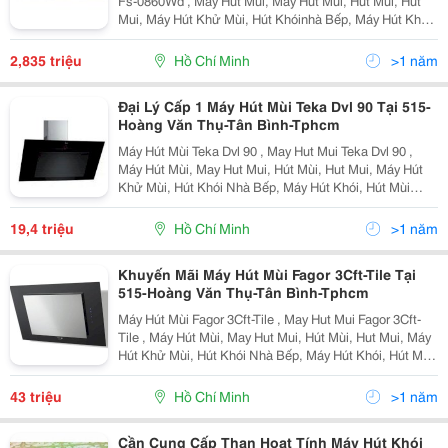
Fs-0860Wd , Máy Hút Mùi, May Hut Mui, Hút Mùi, Hut
Mui, Máy Hút Khử Mùi, Hút Khóinhà Bếp, Máy Hút Khói,
Hút Mùi Đảo, Hút Mùi Cổ Điển, Hút Mùi Độc Lập Máy Hút
Mù I Faster Fs-0860Wd G Iá Khuyến Mãi
2,835 triệu
Hồ Chí Minh
>1 năm
Đại Lý Cấp 1 Máy Hút Mùi Teka Dvl 90 Tại 515-
Hoàng Văn Thụ-Tân Bình-Tphcm
Máy Hút Mùi Teka Dvl 90 , May Hut Mui Teka Dvl 90 ,
Máy Hút Mùi, May Hut Mui, Hút Mùi, Hut Mui, Máy Hút
Khử Mùi, Hút Khói Nhà Bếp, Máy Hút Khói, Hút Mùi
Đảo, Hút Mùi Cổ Điển, Hút Mùi Độc Lập Máy Hút Mùi
Teka Dvl 90 G Iá Khuyến Mãi :19.400.000 Vn
19,4 triệu
Hồ Chí Minh
>1 năm
Khuyến Mãi Máy Hút Mùi Fagor 3Cft-Tile Tại
515-Hoàng Văn Thụ-Tân Bình-Tphcm
Máy Hút Mùi Fagor 3Cft-Tile , May Hut Mui Fagor 3Cft-
Tile , Máy Hút Mùi, May Hut Mui, Hút Mùi, Hut Mui, Máy
Hút Khử Mùi, Hút Khói Nhà Bếp, Máy Hút Khói, Hút Mùi
Đảo, Hút Mùi Cổ Điển, Hút Mùi Độc Lập Máy Hút Mùi
Fagor 3Cft-Tile Giá Khuyến Mãi : 4
43 triệu
Hồ Chí Minh
>1 năm
Cần Cung Cấp Than Hoạt Tính Máy Hút Khói