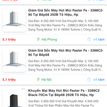
Giảm Giá Sốc Máy Hút Mùi Faster Fs - 3388C2-
90 Tại Bêp68 292B Tô Hiệu, Hp
Giá Bán: 6.050.000 Vnđ Giá Khuyến Mại: 5.100.000
Vnđ Máy Hút Mùi Faster Fs - 3388C2-90Cm Kiểu Dáng
Sang Trọng Motor: 01 X 190W( Turbine ), Công Suất Hút:
850M3/H Độ Ồn: ≪= 60Db, Hút Siêu Êm Điều Khiển:
Phím Nhấn
5,1 triệu
Hải Phòng
>1 năm
Giảm Giá Sốc Máy Hút Mùi Faster Fs - 3388C2-
90 Tại Bêp68
Giá Bán: 6.050.000 Vnđ Giá Khuyến Mại: 5.100.000
Vnđ Máy Hút Mùi Faster Fs - 3388C2-90Cm Kiểu Dáng
Sang Trọng Motor: 01 X 190W( Turbine ), Công Suất Hút:
850M3/H Độ Ồn: ≪= 60Db, Hút Siêu Êm Điều Khiển:
Phím Nhấn
5,1 triệu
Hà Nội
>1 năm
Khuyến Mại Máy Hút Mùi Faster Fs - 3388C2
Black-70Cm Tại Bêp68 292B Tô Hiệu, Hp
Giá Bán: 5.850.000 Vnđ Giá Khuyến Mại: 4.500.000
Vnđ Thông Số Sản Phẩm Máy Hút Mùi Faster Fs