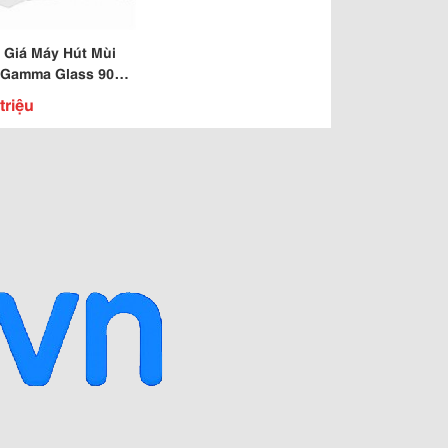
 Giá Máy Hút Mùi
 Gamma Glass 900
Bêp68 314 Kim
triệu
,Hbt,Hn