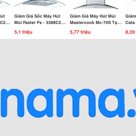
Hút
Giảm Giá Sốc Máy Hút
Giảm Giá Máy Hút Mùi
Giảm
Mùi Faster Fs - 3388C2-
Mastercook Mc-70S Tại
Cata
90 Tại Bêp68 292B Tô
Bêp68 292B Tô Hiệu,Hp
Tại 
5,1 triệu
5,77 triệu
8,39 
Hiệu, Hp
Ngưu