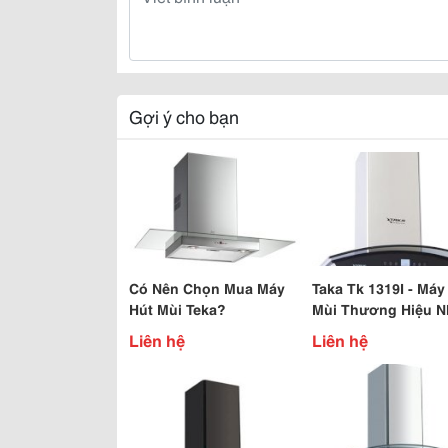
Gợi ý cho bạn
Có Nên Chọn Mua Máy
Taka Tk 1319I - Máy
Hút Mùi Teka?
Mùi Thương Hiệu N
Bản
Liên hệ
Liên hệ