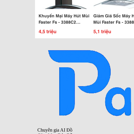
Khuyến Mại Máy Hút Mùi
Giảm Giá Sốc Máy 
Faster Fs - 3388C2
Mùi Faster Fs - 3388C2-
Black-70Cm Tại Bêp68
90 Tại Bêp68
4,5 triệu
5,1 triệu
292B Tô Hiệu, Hp