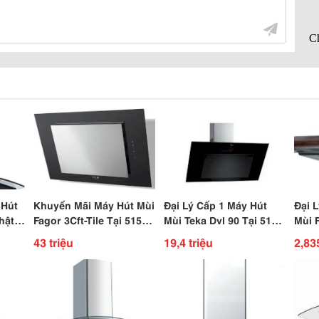
 Hút
Khuyến Mãi Máy Hút Mùi
Đại Lý Cấp 1 Máy Hút
Đại 
hật
Fagor 3Cft-Tile Tại 515-
Mùi Teka Dvl 90 Tại 515-
Mùi 
Hoàng Văn Thụ-Tân
Hoàng Văn Thụ-Tân
Tại 
43 triệu
19,4 triệu
2,83
Bình-Tphcm
Bình-Tphcm
Tân 