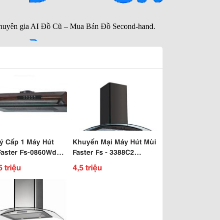
Lý Cấp 1 Máy Hút
Khuyến Mại Máy Hút Mùi
Faster Fs-0860Wd
Faster Fs - 3388C2
515-Hoàng Văn Thụ-
Black-70Cm Tại Bêp68
5 triệu
4,5 triệu
Bình-Tphcm
314 Kim Ngưu,Hn