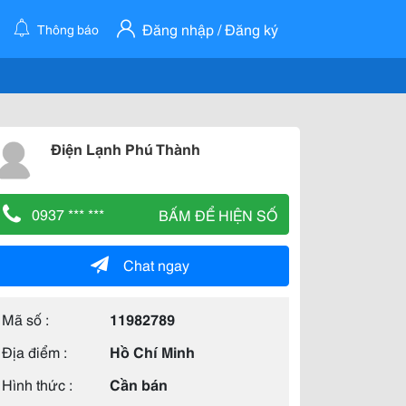
Đăng nhập / Đăng ký
Thông báo
Điện Lạnh Phú Thành
0937 *** ***
BẤM ĐỂ HIỆN SỐ
Chat ngay
Mã số :
11982789
Địa điểm :
Hồ Chí Minh
Hình thức :
Cần bán