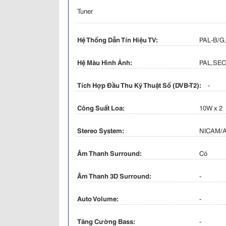
Tuner
Hệ Thống Dẫn Tín Hiệu TV:
PAL-B/G
Hệ Màu Hình Ảnh:
PAL,SEC
Tích Hợp Đầu Thu Kỹ Thuật Số (DVB-T2):
-
Công Suất Loa:
10W x 2
Stereo System:
NICAM/
Âm Thanh Surround:
Có
Âm Thanh 3D Surround:
-
Auto Volume:
-
Tăng Cường Bass:
-