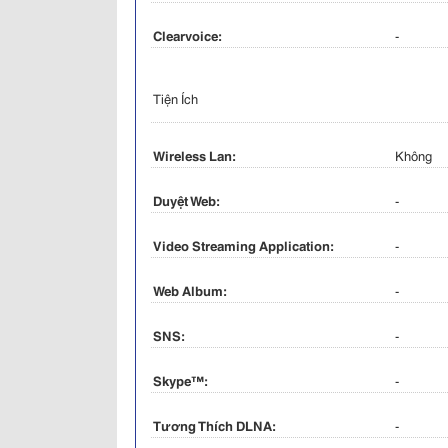
Clearvoice:
-
Tiện Ích
Wireless Lan:
Không
Duyệt Web:
-
Video Streaming Application:
-
Web Album:
-
SNS:
-
Skype™:
-
Tương Thích DLNA:
-