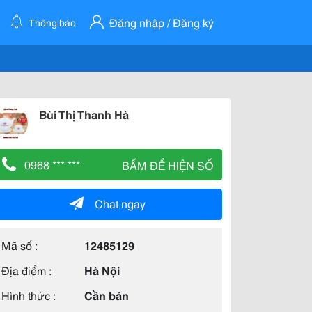
Đăng nhập / Đăng ký
Thông báo
Bùi Thị Thanh Hà
0968 *** ***
BẤM ĐỂ HIỆN SỐ
Chat ngay
Mã số :
12485129
Địa điểm :
Hà Nội
Hình thức :
Cần bán