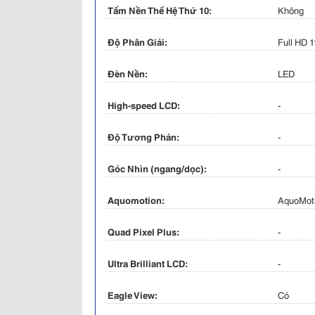
Tấm Nền Thế Hệ Thứ 10:
Không
Độ Phân Giải:
Full HD 
Đèn Nền:
LED
High-speed LCD:
-
Độ Tương Phản:
-
Góc Nhìn (ngang/dọc):
-
Aquomotion:
AquoMoti
Quad Pixel Plus:
-
Ultra Brilliant LCD:
-
Eagle View:
Có