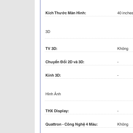
Kích Thước Màn Hình:
40 inche
3D
TV 3D:
Không
Chuyển Đổi 2D và 3D:
-
Kính 3D:
-
Hình Ảnh
THX Display:
-
Quattron - Công Nghệ 4 Màu:
Không