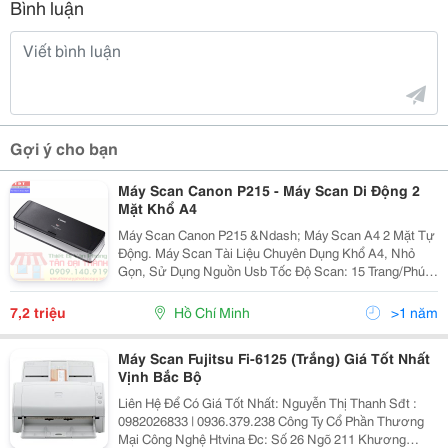
Bình luận
Gợi ý cho bạn
Máy Scan Canon P215 - Máy Scan Di Động 2
Mặt Khổ A4
Máy Scan Canon P215 &Ndash; Máy Scan A4 2 Mặt Tự
Động. Máy Scan Tài Liệu Chuyên Dụng Khổ A4, Nhỏ
Gọn, Sử Dụng Nguồn Usb Tốc Độ Scan: 15 Trang/Phút
(Trắng Đen) - 10 Trang/Phút (Màu, 200 Dpi) Cảm Biến
Hình Ảnh: Cis. Scan Hai Mặt Tự Động. Độ...
7,2 triệu
Hồ Chí Minh
>1 năm
Máy Scan Fujitsu Fi-6125 (Trắng) Giá Tốt Nhất
Vịnh Bắc Bộ
Liên Hệ Để Có Giá Tốt Nhất: Nguyễn Thị Thanh Sđt :
0982026833 | 0936.379.238 Công Ty Cổ Phần Thương
Mại Công Nghệ Htvina Đc: Số 26 Ngõ 211 Khương