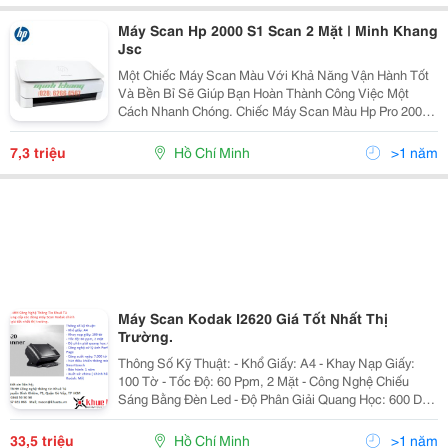
Máy Scan Hp 2000 S1 Scan 2 Mặt | Minh Khang
Jsc
Một Chiếc Máy Scan Màu Với Khả Năng Vận Hành Tốt
Và Bền Bỉ Sẽ Giúp Bạn Hoàn Thành Công Việc Một
Cách Nhanh Chóng. Chiếc Máy Scan Màu Hp Pro 2000
S1-L2759A Mang Trong Mình Kiểu Dáng Gọn Nhẹ Và Đi
Kèm Là Tông Màu Trắng Bắt Mắt Sẽ Giúp Tạo Điểm
7,3 triệu
Hồ Chí Minh
>1 năm
Nhấn Cho
Máy Scan Kodak I2620 Giá Tốt Nhất Thị
Trường.
Thông Số Kỹ Thuật: - Khổ Giấy: A4 - Khay Nạp Giấy:
100 Tờ - Tốc Độ: 60 Ppm, 2 Mặt - Công Nghệ Chiếu
Sáng Bằng Đèn Led - Độ Phân Giải Quang Học: 600 Dpi
- Công Nghệ Xử Lý Ảnh Perfect Page - Công Suất Ngày:
7.000 Tờ - Nút Điều K
33,5 triệu
Hồ Chí Minh
>1 năm