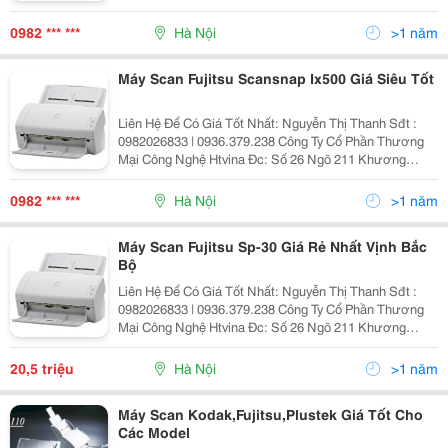
Trung &Ndash; Thanh Xuân &Ndash; Hà Nội Yahoo
:Nguyenthanh6685 Website: Http://Sieuthiht.com
0982 *** ***
Hà Nội
>1 năm
Máy Scan Fujitsu Scansnap Ix500 Giá Siêu Tốt
Liên Hệ Để Có Giá Tốt Nhất: Nguyễn Thị Thanh Sđt :
0982026833 | 0936.379.238 Công Ty Cổ Phần Thương
Mại Công Nghệ Htvina Đc: Số 26 Ngõ 211 Khương
Trung &Ndash; Thanh Xuân &Ndash; Hà Nội Yahoo
:Nguyenthanh6685 Website: Http://Sieuthiht.com
0982 *** ***
Hà Nội
>1 năm
Máy Scan Fujitsu Sp-30 Giá Rẻ Nhất Vịnh Bắc
Bộ
Liên Hệ Để Có Giá Tốt Nhất: Nguyễn Thị Thanh Sđt :
0982026833 | 0936.379.238 Công Ty Cổ Phần Thương
Mại Công Nghệ Htvina Đc: Số 26 Ngõ 211 Khương
Trung &Ndash; Thanh Xuân &Ndash; Hà Nội Yahoo
:Nguyenthanh6685 Website: Http://Sieuthiht.com
20,5 triệu
Hà Nội
>1 năm
Máy Scan Kodak,Fujitsu,Plustek Giá Tốt Cho
Các Model