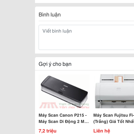
Bình luận
Gợi ý cho bạn
Máy Scan Canon P215 -
Máy Scan Fujitsu Fi
Máy Scan Di Động 2 Mặt
(Trắng) Giá Tốt Nhất
Khổ A4
Vịnh Bắc Bộ
7,2 triệu
Liên hệ