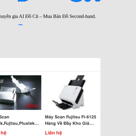
Scan
Máy Scan Fujitsu Fi-6125
k,Fujitsu,Plustek
Hàng Về Đầy Kho Giá
Tốt Cho Các Model
Khủng
 hệ
Liên hệ