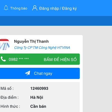
Đăng nhập / Đăng ký
Thông báo
Nguyễn Thị Thanh
Công Ty CP TM Công Nghệ HTVINA
0982 *** ***
BẤM ĐỂ HIỆN SỐ
Chat ngay
Mã số :
12460993
Địa điểm :
Hà Nội
Hình thức :
Cần bán