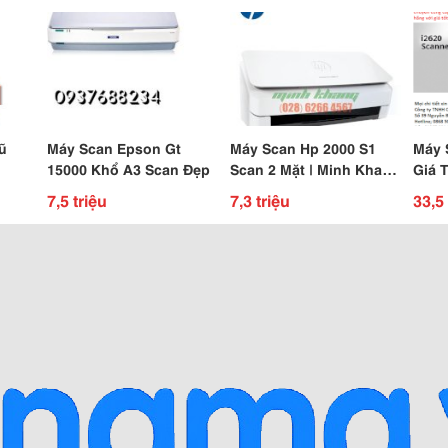
ũ
Máy Scan Epson Gt
Máy Scan Hp 2000 S1
Máy 
15000 Khổ A3 Scan Đẹp
Scan 2 Mặt | Minh Khang
Giá 
Jsc
7,5 triệu
7,3 triệu
33,5 