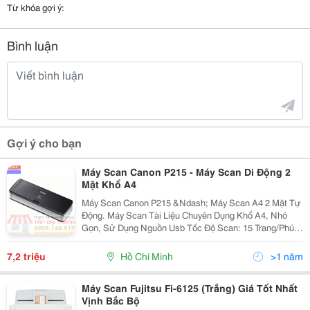
Từ khóa gợi ý:
Bình luận
Gợi ý cho bạn
Máy Scan Canon P215 - Máy Scan Di Động 2
Mặt Khổ A4
Máy Scan Canon P215 &Ndash; Máy Scan A4 2 Mặt Tự
Động. Máy Scan Tài Liệu Chuyên Dụng Khổ A4, Nhỏ
Gọn, Sử Dụng Nguồn Usb Tốc Độ Scan: 15 Trang/Phút
(Trắng Đen) - 10 Trang/Phút (Màu, 200 Dpi) Cảm Biến
Hình Ảnh: Cis. Scan Hai Mặt Tự Động. Độ...
7,2 triệu
Hồ Chí Minh
>1 năm
Máy Scan Fujitsu Fi-6125 (Trắng) Giá Tốt Nhất
Vịnh Bắc Bộ