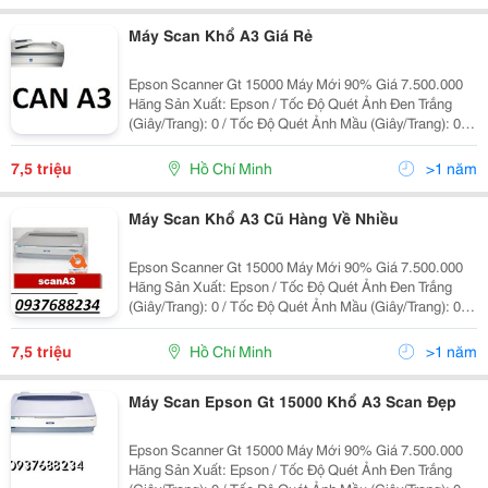
Máy Scan Khổ A3 Giá Rẻ
Epson Scanner Gt 15000 Máy Mới 90% Giá 7.500.000
Hãng Sản Xuất: Epson / Tốc Độ Quét Ảnh Đen Trắng
(Giây/Trang): 0 / Tốc Độ Quét Ảnh Mầu (Giây/Trang): 0 /
Hỗ Trợ Giấy: A3/ Độ Phân Giải Quang Học: 600X600Dpi
/ Độ Phân Giải Tối Đa: 9600X9600Dpi /
7,5 triệu
Hồ Chí Minh
>1 năm
Máy Scan Khổ A3 Cũ Hàng Về Nhiều
Epson Scanner Gt 15000 Máy Mới 90% Giá 7.500.000
Hãng Sản Xuất: Epson / Tốc Độ Quét Ảnh Đen Trắng
(Giây/Trang): 0 / Tốc Độ Quét Ảnh Mầu (Giây/Trang): 0 /
Hỗ Trợ Giấy: A3/ Độ Phân Giải Quang Học: 600X600Dpi
/ Độ Phân Giải Tối Đa: 9600X9600Dpi /
7,5 triệu
Hồ Chí Minh
>1 năm
Máy Scan Epson Gt 15000 Khổ A3 Scan Đẹp
Epson Scanner Gt 15000 Máy Mới 90% Giá 7.500.000
Hãng Sản Xuất: Epson / Tốc Độ Quét Ảnh Đen Trắng