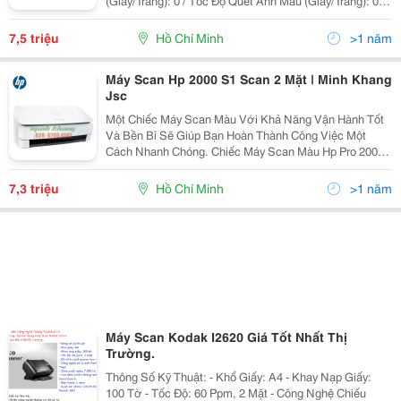
(Giây/Trang): 0 / Tốc Độ Quét Ảnh Mầu (Giây/Trang): 0 /
Hỗ Trợ Giấy: A3/ Độ Phân Giải Quang Học: 600X600Dpi
/ Độ Phân Giải Tối Đa: 9600X9600Dpi /
7,5 triệu
Hồ Chí Minh
>1 năm
Máy Scan Hp 2000 S1 Scan 2 Mặt | Minh Khang
Jsc
Một Chiếc Máy Scan Màu Với Khả Năng Vận Hành Tốt
Và Bền Bỉ Sẽ Giúp Bạn Hoàn Thành Công Việc Một
Cách Nhanh Chóng. Chiếc Máy Scan Màu Hp Pro 2000
S1-L2759A Mang Trong Mình Kiểu Dáng Gọn Nhẹ Và Đi
Kèm Là Tông Màu Trắng Bắt Mắt Sẽ Giúp Tạo Điểm
7,3 triệu
Hồ Chí Minh
>1 năm
Nhấn Cho
Máy Scan Kodak I2620 Giá Tốt Nhất Thị
Trường.
Thông Số Kỹ Thuật: - Khổ Giấy: A4 - Khay Nạp Giấy:
100 Tờ - Tốc Độ: 60 Ppm, 2 Mặt - Công Nghệ Chiếu