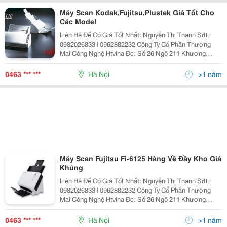
Máy Scan Kodak,Fujitsu,Plustek Giá Tốt Cho
Các Model
Liên Hệ Để Có Giá Tốt Nhất: Nguyễn Thị Thanh Sđt :
0982026833 | 0962882232 Công Ty Cổ Phần Thương
Mại Công Nghệ Htvina Đc: Số 26 Ngõ 211 Khương
Trung &Ndash; Thanh Xuân &Ndash; Hà Nội Yahoo
:Nguyenthanh6685 Website: Http://Sieuthiht.com |
0463 *** ***
Hà Nội
>1 năm
Máy Scan Fujitsu Fi-6125 Hàng Về Đầy Kho Giá
Khủng
Liên Hệ Để Có Giá Tốt Nhất: Nguyễn Thị Thanh Sđt :
0982026833 | 0962882232 Công Ty Cổ Phần Thương
Mại Công Nghệ Htvina Đc: Số 26 Ngõ 211 Khương
Trung &Ndash; Thanh Xuân &Ndash; Hà Nội Yahoo
:Nguyenthanh6685 Website: Http://Sieuthiht.com |
0463 *** ***
Hà Nội
>1 năm