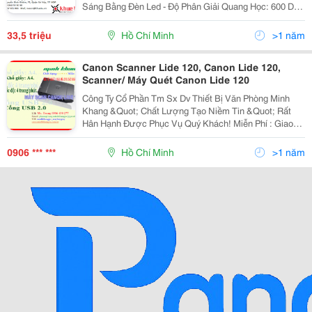
Sáng Bằng Đèn Led - Độ Phân Giải Quang Học: 600 Dpi
- Công Nghệ Xử Lý Ảnh Perfect Page - Công Suất Ngày:
7.000 Tờ - Nút Điều K
33,5 triệu
Hồ Chí Minh
>1 năm
Canon Scanner Lide 120, Canon Lide 120,
Scanner/ Máy Quét Canon Lide 120
Công Ty Cổ Phần Tm Sx Dv Thiết Bị Văn Phòng Minh
Khang &Quot; Chất Lượng Tạo Niềm Tin &Quot; Rất
Hân Hạnh Được Phục Vụ Quý Khách! Miễn Phí : Giao
Hàng Tận Nơi. Hỗ Trợ: : Lắp Đặt, Hướng Dẫn Cách Sử
Dụng Tận Nơi. Đặc Biệt : Bảo Hành Tận
0906 *** ***
Hồ Chí Minh
>1 năm