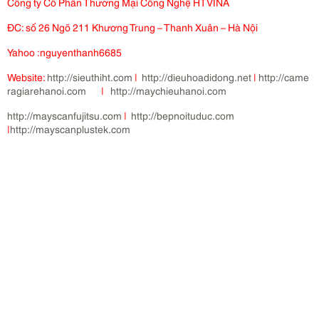
Công ty Cổ Phần Thương Mại Công Nghệ HTVINA
ĐC: số 26 Ngõ 211 Khương Trung – Thanh Xuân – Hà Nội
Yahoo :nguyenthanh6685
Website:
http://sieuthiht.com
|
http://dieuhoadidong.net
|
http://came
ragiarehanoi.com
|
http://maychieuhanoi.com
http://mayscanfujitsu.com
|
http://bepnoituduc.com
|
http://mayscanplustek.com