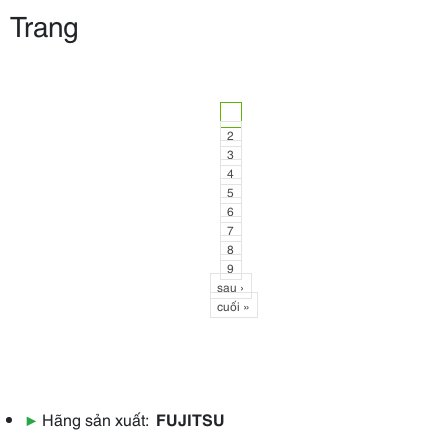
Trang
1
2
3
4
5
6
7
8
9
sau ›
cuối »
▶
Hãng sản xuất:
FUJITSU