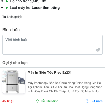
▶
Bộ nhớ trong(Mb):
32
▶
Loại máy in:
Laser đen trắng
Từ khóa gợi ý:
Bình luận
Gợi ý cho bạn
Máy In Siêu Tốc Riso Ez231
Máy Photocopy Bền Đa Chức Năng Chính Hãng Giá Rẻ
Tại Tphcm Điều Gì Sẽ Tối Ưu Hóa Hoạt Động Công Việc
In Ấn Của Bạn? Chi Phí Thấp Hơn? Tốc Độ Nhanh Hơn?
Chất Lượng Hình Ảnh Cao Hơn? Dòng Riso Ez Sao
Chép Kỹ Thuật Số Cung Cấp Chi Phí Vận...
45 triệu
Hồ Chí Minh
>1 năm