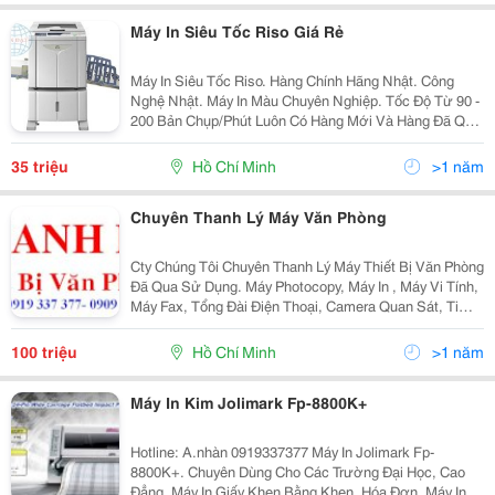
Máy In Siêu Tốc Riso Giá Rẻ
Máy In Siêu Tốc Riso. Hàng Chính Hãng Nhật. Công
Nghệ Nhật. Máy In Màu Chuyên Nghiệp. Tốc Độ Từ 90 -
200 Bản Chụp/Phút Luôn Có Hàng Mới Và Hàng Đã Qua
Sử Dụng. Tuổi Thọ Vật Tư Siêu Bền
35 triệu
Hồ Chí Minh
>1 năm
Chuyên Thanh Lý Máy Văn Phòng
Cty Chúng Tôi Chuyên Thanh Lý Máy Thiết Bị Văn Phòng
Đã Qua Sử Dụng. Máy Photocopy, Máy In , Máy Vi Tính,
Máy Fax, Tổng Đài Điện Thoại, Camera Quan Sát, Ti
Vi.... Thủ Tục Nhanh Gọn. Thanh Toán Tiền 1 Lần.
Không Ngại Xa. Thanh Lý Đúng...
100 triệu
Hồ Chí Minh
>1 năm
Máy In Kim Jolimark Fp-8800K+
Hotline: A.nhàn 0919337377 Máy In Jolimark Fp-
8800K+. Chuyên Dùng Cho Các Trường Đại Học, Cao
Đẳng. Máy In Giấy Khen Bằng Khen, Hóa Đơn, Máy In