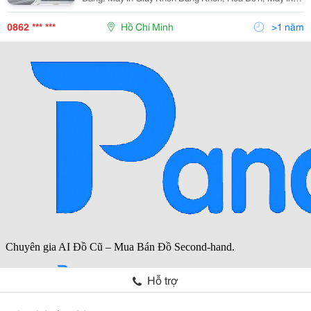
Bằng Khen Khổ A3, Máy In Giấy Khen Khổ A3, Máy In
Bằng Tốt Nghiệp, Máy Chuyên
0862 *** ***
Hồ Chí Minh
>1 năm
Hỗ trợ