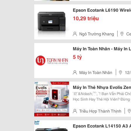
Bình , Thành Phố Hồ Chí Minh
Epson Ecotank L6190 Wireles
10,29 triệu
Ngô Trường Khang
Ce
Quận Tân Bình, Thành Phố Hồ 
Máy In Toàn Nhân - Máy In
5 tỷ
Máy In Toàn Nhân
12/
Tp. Hcm
Máy In Thẻ Nhựa Evolis Zen
̉ Đ̣̂ ̉ &Ndash; ̂́ ̣̂ ̛̀ , ̉ ́! Bạn Vẫn Phải Chờ Nhiều Ngày Để Làm Thẻ Nhân Viên, Thẻ
Học Sinh Hay Thẻ Hội Viên? Đừng Để 
Triều Hợp Thành Thịnh
Bình , Thành Phố Hồ Chí Minh
Epson Ecotank L14150 A3 Al