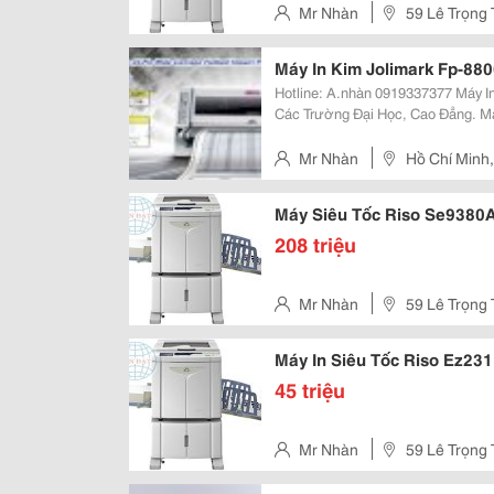
Mr Nhàn
59 Lê Trọng 
Máy In Kim Jolimark Fp-88
Hotline: A.nhàn 0919337377 Máy In Jolimark Fp-8800K+. Chuyên Dùng Cho
Các Trường Đại Học, Cao Đẳng. Máy In Giấy Khen Bằng Khen, Hóa Đơn, Máy
In Bằng Khen Khổ A3, Máy In Giấy Khen Khổ A3, Máy In Bằng Tốt Nghiệp, Máy
Chuyên
Mr Nhàn
Hồ Chí Minh,
Máy Siêu Tốc Riso Se9380
208 triệu
Mr Nhàn
59 Lê Trọng 
Máy In Siêu Tốc Riso Ez231
45 triệu
Mr Nhàn
59 Lê Trọng 