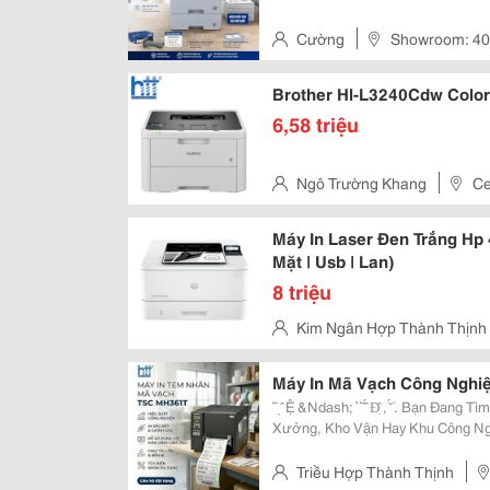
Cường
Showroom: 40
Tân Bình, Thành Phố Hồ Chí Mi
Brother Hl-L3240Cdw Color 
6,58 triệu
Ngô Trường Khang
Ce
Quận Tân Bình, Thành Phố Hồ 
Máy In Laser Đen Trắng Hp
Mặt | Usb | Lan)
8 triệu
Kim Ngân Hợp Thành Thịnh
Quận Tân Bình
Máy In Mã Vạch Công Nghi
́ ̃ ̣ ̂ Ệ &Ndash; ̉ ́ ̃ ̂́ Đ̣̂ , ̆́ ́. Bạn Đang Tìm Thiết Bị In Tem Nhãn Bền Bỉ Cho Nhà
Xưởng, Kho Vận Hay Khu Công Ng
Hiệu Năng Mạnh Mẽ, Vận Hành Ổn Đ
Thông Số Nổi...
Triều Hợp Thành Thịnh