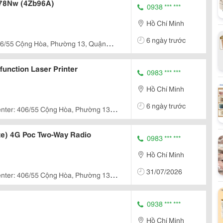
178Nw (4Zb96A)
0938 *** ***
Hồ Chí Minh
6 ngày trước
6/55 Cộng Hòa, Phường 13, Quận
nh
unction Laser Printer
0983 *** ***
Hồ Chí Minh
6 ngày trước
nter: 406/55 Cộng Hòa, Phường 13,
Chí Minh
ite) 4G Poc Two-Way Radio
0983 *** ***
Hồ Chí Minh
31/07/2026
nter: 406/55 Cộng Hòa, Phường 13,
Chí Minh
0938 *** ***
Hồ Chí Minh