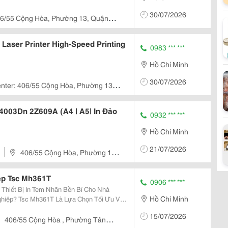
30/07/2026
6/55 Cộng Hòa, Phường 13, Quận
nh
Laser Printer High-Speed Printing
0983 *** ***
Hồ Chí Minh
30/07/2026
nter: 406/55 Cộng Hòa, Phường 13,
Chí Minh
 4003Dn 2Z609A (A4 | A5| In Đảo
0932 *** ***
Hồ Chí Minh
21/07/2026
406/55 Cộng Hòa, Phường 13,
ệp Tsc Mh361T
0906 *** ***
Hồ Chí Minh
hiệp? Tsc Mh361T Là Lựa Chọn Tối Ưu Với
ịnh Và Linh Hoạt Trong Mọi Môi Trường.
15/07/2026
406/55 Cộng Hòa , Phường Tân