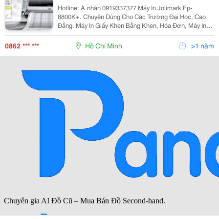
Hotline: A.nhàn 0919337377 Máy In Jolimark Fp-
8800K+. Chuyên Dùng Cho Các Trường Đại Học, Cao
Đẳng. Máy In Giấy Khen Bằng Khen, Hóa Đơn, Máy In
Bằng Khen Khổ A3, Máy In Giấy Khen Khổ A3, Máy In
Bằng Tốt Nghiệp, Máy Chuyên
0862 *** ***
Hồ Chí Minh
>1 năm