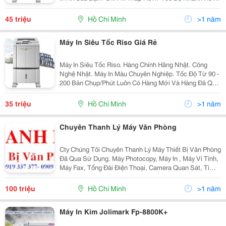
Chất Lượng Hình Ảnh Cao Hơn? Dòng Riso Ez Sao
Chép Kỹ Thuật Số Cung Cấp Chi Phí Vận...
45 triệu
Hồ Chí Minh
>1 năm
Máy In Siêu Tốc Riso Giá Rẻ
Máy In Siêu Tốc Riso. Hàng Chính Hãng Nhật. Công
Nghệ Nhật. Máy In Màu Chuyên Nghiệp. Tốc Độ Từ 90 -
200 Bản Chụp/Phút Luôn Có Hàng Mới Và Hàng Đã Qua
Sử Dụng. Tuổi Thọ Vật Tư Siêu Bền
35 triệu
Hồ Chí Minh
>1 năm
Chuyên Thanh Lý Máy Văn Phòng
Cty Chúng Tôi Chuyên Thanh Lý Máy Thiết Bị Văn Phòng
Đã Qua Sử Dụng. Máy Photocopy, Máy In , Máy Vi Tính,
Máy Fax, Tổng Đài Điện Thoại, Camera Quan Sát, Ti
Vi.... Thủ Tục Nhanh Gọn. Thanh Toán Tiền 1 Lần.
Không Ngại Xa. Thanh Lý Đúng...
100 triệu
Hồ Chí Minh
>1 năm
Máy In Kim Jolimark Fp-8800K+