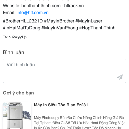
Website: hopthanhthinh.com - httrack.vn
Email:
info@htt.com.vn
#BrotherHLL2321D #MayInBrother #MayInLaser
#InHaiMatTuDong #MayInVanPhong #HopThanhThinh
Từ khóa gợi ý:
Bình luận
Gợi ý cho bạn
Máy In Siêu Tốc Riso Ez231
Máy Photocopy Bền Đa Chức Năng Chính Hãng Giá Rẻ
Tại Tphcm Điều Gì Sẽ Tối Ưu Hóa Hoạt Động Công Việc
In Ấn Của Bạn? Chi Phí Thấp Hơn? Tốc Độ Nhanh Hơn?