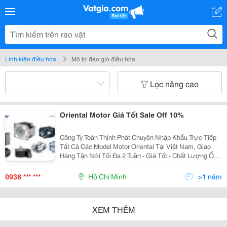
Linh kiện điều hòa
Mô tơ đảo gió điều hòa
Lọc nâng cao
Oriental Motor Giá Tốt Sale Off 10%
Công Ty Toàn Thịnh Phát Chuyên Nhập Khẩu Trực Tiếp
Tất Cả Các Model Motor Oriental Tại Việt Nam, Giao
Hàng Tận Nới Tối Đa 2 Tuần - Giá Tốt - Chất Lượng Ổn
Định. Một Số Model Thông Dụng: 0Csm-0201 Stop
1/Apr./2002 Motor Ac 1 Phase Outp
0938 *** ***
Hồ Chí Minh
>1 năm
XEM THÊM