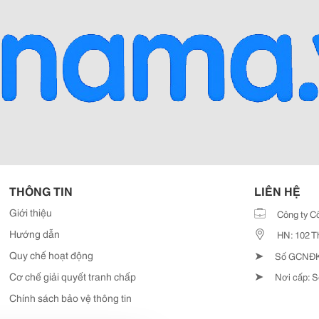
THÔNG TIN
LIÊN HỆ
Giới thiệu
Công ty C
Hướng dẫn
HN: 102 T
➤
Quy chế hoạt động
Số GCNĐKD
➤
Cơ chế giải quyết tranh chấp
Nơi cấp: S
Chính sách bảo vệ thông tin