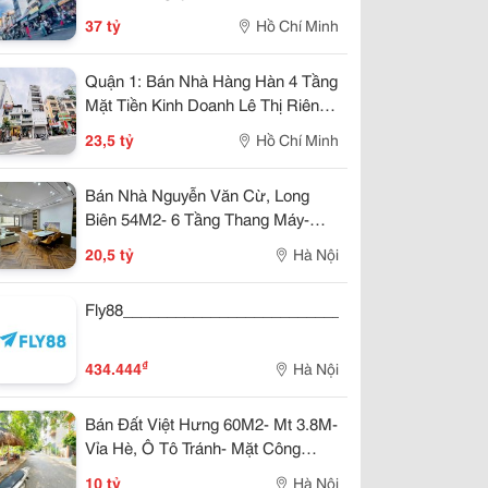
Ông Lãnh- Dt 4M*20M Sh Vuông
37 tỷ
Hồ Chí Minh
Đẹp- Dòng Tiền Đều Hơn 1
Tỷ/Năm- Chính
Quận 1: Bán Nhà Hàng Hàn 4 Tầng
Mặt Tiền Kinh Doanh Lê Thị Riêng,
P.bến Thành- Dt 47M2- Chính Chủ
23,5 tỷ
Hồ Chí Minh
Giang Giang
Bán Nhà Nguyễn Văn Cừ, Long
Biên 54M2- 6 Tầng Thang Máy-
Gara Ô Tô - 20.5 Tỷ
20,5 tỷ
Hà Nội
Fly88_________________________________________
₫
434.444
Hà Nội
Bán Đất Việt Hưng 60M2- Mt 3.8M-
Vỉa Hè, Ô Tô Tránh- Mặt Công
Viên- 1X Tỷ
10 tỷ
Hà Nội