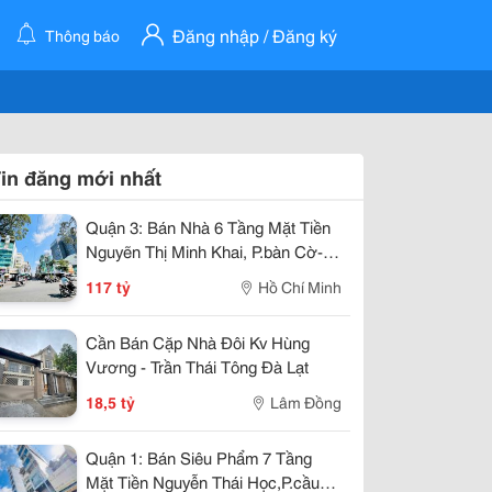
Đăng nhập / Đăng ký
Thông báo
in đăng mới nhất
Quận 3: Bán Nhà 6 Tầng Mặt Tiền
Nguyẽn Thị Minh Khai, P.bàn Cờ-
Dt 268M2- 12M*33M- Nhà Thiết Kế
117 tỷ
Hồ Chí Minh
Sân Siêu Rộng Để Xe- Khai Thác
Giá Trị Đa
Cần Bán Cặp Nhà Đôi Kv Hùng
Vương - Trần Thái Tông Đà Lạt
18,5 tỷ
Lâm Đồng
Quận 1: Bán Siêu Phẩm 7 Tầng
Mặt Tiền Nguyễn Thái Học,P.cầu