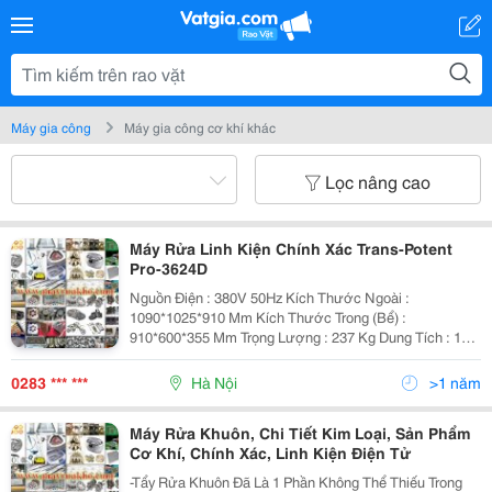
Máy gia công
Máy gia công cơ khí khác
Lọc nâng cao
Máy Rửa Linh Kiện Chính Xác Trans-Potent
Pro-3624D
Nguồn Điện : 380V 50Hz Kích Thước Ngoài :
1090*1025*910 Mm Kích Thước Trong (Bể) :
910*600*355 Mm Trọng Lượng : 237 Kg Dung Tích : 193
+ 28 Lít Tần Số : 28 Khz Loại Transducer : Piezoelectric
Số Lượng Transducer : 72 (50W) Tổn
0283 *** ***
Hà Nội
>1 năm
Máy Rửa Khuôn, Chi Tiết Kim Loại, Sản Phẩm
Cơ Khí, Chính Xác, Linh Kiện Điện Tử
-Tẩy Rửa Khuôn Đã Là 1 Phần Không Thể Thiếu Trong