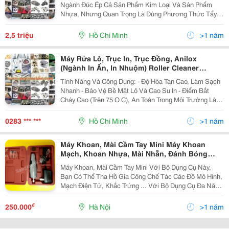
Ngành Đúc Ép Cả Sản Phẩm Kim Loại Và Sản Phẩm
Nhựa, Nhưng Quan Trọng Là Dùng Phương Thức Tẩy
Rửa Nào Thích Hợp Nhất, Loại Máy Nào Tiết Kiệm Tiêu
Hao, Hiệu Quả Nhất? -Chúng Tôi Có Các Loại Máy
2,5 triệu
Hồ Chí Minh
>1 năm
Chuyên L
Máy Rửa Lô, Trục In, Trục Đồng, Anilox
(Ngành In Ấn, In Nhuộm) Roller Cleaner
Vietnam
Tính Năng Và Công Dụng: - Độ Hòa Tan Cao, Làm Sạch
Nhanh - Bảo Vệ Bề Mặt Lô Và Cao Su In - Điểm Bắt
Cháy Cao (Trên 75 O C), An Toàn Trong Môi Trường Làm
Việc, Dễ Vận Chuyển Và Dự Trữ - Thích Hợp Với Máy In
Tốc Độ Cao - Không Có Mùi Khó
0283 *** ***
Hồ Chí Minh
>1 năm
Máy Khoan, Mài Cầm Tay Mini Máy Khoan
Mạch, Khoan Nhựa, Mài Nhẵn, Đánh Bóng
Mini
Máy Khoan, Mài Cầm Tay Mini Với Bộ Dụng Cụ Này,
Bạn Có Thể Tha Hồ Gia Công Chế Tác Các Đồ Mô Hình,
Mạch Điện Tử, Khắc Trứng ... Với Bộ Dụng Cụ Đa Năng
Bao Gồm: Bộ 5 Mũi Khoan Các Cỡ Từ 0.5 - 3Mm Kèm
Mâm Cặp ; Bộ Đá Mài ; Lưỡi Cắt Thông
₫
250.000
Hà Nội
>1 năm