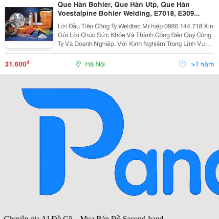
Que Hàn Bohler, Que Hàn Utp, Que Hàn
Voestalpine Bohler Welding, E7018, E309...
Lời Đầu Tiên Công Ty Weldtec Mr.hiệp 0986.144.718 Xin
Gửi Lời Chúc Sức Khỏe Và Thành Công Đến Quý Công
Ty Và Doanh Nghiệp. Với Kinh Nghiệm Trong Lĩnh Vực
Cung Cấp Thiết Bị Và Vật Liệu Hàn, Cắt Weldtec Tự Hào
Là Doanh Nghiệp Lớn Và Uy Tín Hàng Đầu Việ
₫
31.600
Hà Nội
>1 năm