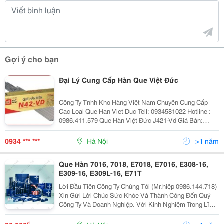
Gợi ý cho bạn
Đại Lý Cung Cấp Hàn Que Việt Đức
Công Ty Tnhh Kho Hàng Việt Nam Chuyên Cung Cấp
Cac Loai Que Han Viet Duc Tell: 0934581022 Hotline :
0986.411.579 Que Hàn Việt Đức J421-Vd Giá Bán:
19.500 Vnđ Que Hàn Việt Đức E7
0934 *** ***
Hà Nội
>1 năm
Que Hàn 7016, 7018, E7018, E7016, E308-16,
E309-16, E309L-16, E71T
Lời Đầu Tiên Công Ty Chúng Tôi (Mr.hiệp 0986.144.718)
Xin Gửi Lời Chúc Sức Khỏe Và Thành Công Đến Quý
Công Ty Và Doanh Nghiệp. Với Kinh Nghiệm Trong Lĩnh
Vực Cung Cấp Thiết Bị Và Vật Liệu Hàn, Cắt Cty Tự
Hào Là Doanh Nghiệp Lớn Và Uy Tín Hàng Đầu Việ
₫