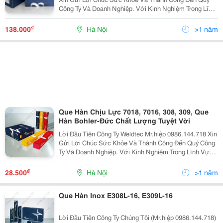
Công Ty Và Doanh Nghiệp. Với Kinh Nghiệm Trong Lĩnh
Vực Cung Cấp Thiết Bị Và Vật Liệu Hàn, Cắt Chúng Tôi
Tự Hào Là Doanh Nghiệp Lớn Và Uy Tín Hàng
₫
138.000
Hà Nội
>1 năm
Que Hàn Chịu Lực 7018, 7016, 308, 309, Que
Hàn Bohler-Đức Chất Lượng Tuyệt Vời
Lời Đầu Tiên Công Ty Weldtec Mr.hiệp 0986.144.718 Xin
Gửi Lời Chúc Sức Khỏe Và Thành Công Đến Quý Công
Ty Và Doanh Nghiệp. Với Kinh Nghiệm Trong Lĩnh Vực
Cung Cấp Thiết Bị Và Vật Liệu Hàn, Cắt Weldtec Tự Hào
Là Doanh Nghiệp Lớn Và Uy Tín Hàng Đầu Việ
₫
28.500
Hà Nội
>1 năm
Que Hàn Inox E308L-16, E309L-16
Lời Đầu Tiên Công Ty Chúng Tôi (Mr.hiệp 0986.144.718)