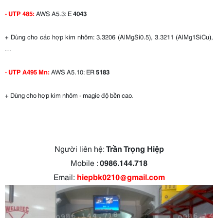
-
UTP 485:
AWS A5.3: E
4043
+ Dùng cho các hợp kim nhôm: 3.3206 (AlMgSi0.5), 3.3211 (AlMg1SiCu),
…
-
UTP A495 Mn:
AWS A5.10: ER
5183
+ Dùng cho hợp kim nhôm - magie độ bền cao.
Người liên hệ:
Trần Trọng Hiệp
Mobile :
0986.144.718
Email:
hiepbk0210@gmail.com