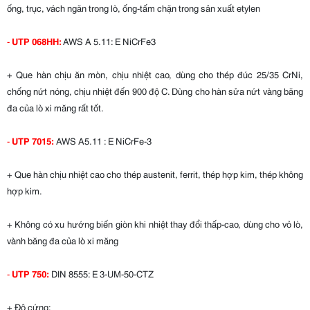
ống, trục, vách ngăn trong lò, ống-tấm chặn trong sản xuất etylen
-
UTP 068HH:
AWS A 5.11: E NiCrFe3
+ Que hàn chịu ăn mòn, chịu nhiệt cao, dùng cho thép đúc 25/35 CrNi,
chống nứt nóng, chịu nhiệt đến 900 độ C. Dùng cho hàn sửa nứt vàng băng
đa của lò xi măng rất tốt.
-
UTP 7015:
AWS A5.11 : E NiCrFe-3
+ Que hàn chịu nhiệt cao cho thép austenit, ferrit, thép hợp kim, thép không
hợp kim.
+ Không có xu hướng biến giòn khi nhiệt thay đổi thấp-cao, dùng cho vỏ lò,
vành băng đa của lò xi măng
-
UTP 750:
DIN 8555: E 3-UM-50-CTZ
+ Độ cứng: