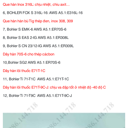
Que hàn Inox 316L: chịu nhiệt, chiu axit...
6, BOHLER FOX S 316L-16: AWS A5.1:E316L-16
Que hàn hàn bù Tig thép đen, inox 308, 309
7, Bohler S EMK-6
AWS A5.1:ER70S-6
8, Bohler S EAS 2-IG
AWS A5.1:ER308L
9,
Bohler S CN 23/12-IG
AWS A5.1:ER309L
Dây hàn 70S-6 cho thép cácbon
10,Bohler SG2
AWS A5.1:ER70S-6
Dây hàn lõi thuốc E71T-1C
11,
Bohler Ti 71-T1C
AWS A5.1:E71T-1C
Dây hàn lõi thuốc E71T-9C-J: chịu va đập tốt ở nhiệt độ -40 độ C
12,
Bohler Ti 71-T9C
AWS A5.1:E71T-9C-J