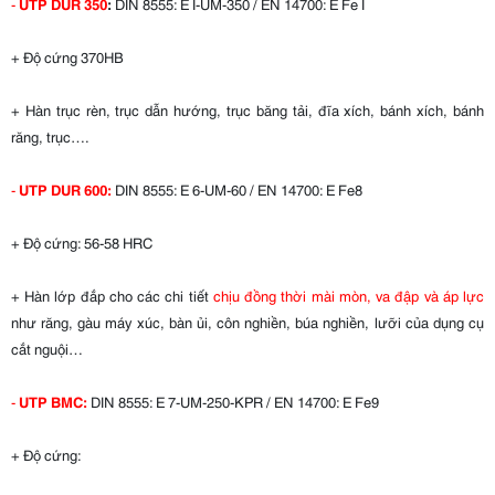
-
UTP DUR 350
:
DIN 8555: E I-UM-350 / EN 14700: E Fe I
+ Độ cứng 370HB
+ Hàn trục rèn, trục dẫn hướng, trục băng tải, đĩa xích, bánh xích, bánh
răng, trục….
-
UTP DUR 600:
DIN 8555: E 6-UM-60 / EN 14700: E Fe8
+ Độ cứng: 56-58 HRC
+ Hàn lớp đắp cho các chi tiết
chịu đồng thời mài mòn, va đập và áp lực
như răng, gàu máy xúc, bàn ủi, côn nghiền, búa nghiền, lưỡi của dụng cụ
cắt nguội…
-
UTP BMC:
DIN 8555: E 7-UM-250-KPR / EN 14700: E Fe9
+ Độ cứng: