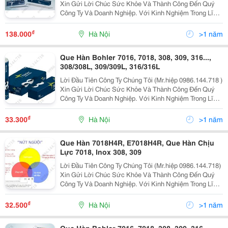
Xin Gửi Lời Chúc Sức Khỏe Và Thành Công Đến Quý
Công Ty Và Doanh Nghiệp. Với Kinh Nghiệm Trong Lĩnh
Vực Cung Cấp Thiết Bị Và Vật Liệu Hàn, Cắt Cty Tự
Hào Là Doanh Nghiệp Lớn Và Uy Tín Hàng Đầu Việ
₫
138.000
Hà Nội
>1 năm
Que Hàn Bohler 7016, 7018, 308, 309, 316...,
308/308L, 309/309L, 316/316L
Lời Đầu Tiên Công Ty Chúng Tôi (Mr.hiệp 0986.144.718 )
Xin Gửi Lời Chúc Sức Khỏe Và Thành Công Đến Quý
Công Ty Và Doanh Nghiệp. Với Kinh Nghiệm Trong Lĩnh
Vực Cung Cấp Thiết Bị Và Vật Liệu Hàn, Cắt Chúng Tôi
Tự Hào Là Doanh Nghiệp Lớn Và Uy Tín Hàng
₫
33.300
Hà Nội
>1 năm
Que Hàn 7018H4R, E7018H4R, Que Hàn Chịu
Lực 7018, Inox 308, 309
Lời Đầu Tiên Công Ty Chúng Tôi (Mr.hiệp 0986.144.718)
Xin Gửi Lời Chúc Sức Khỏe Và Thành Công Đến Quý
Công Ty Và Doanh Nghiệp. Với Kinh Nghiệm Trong Lĩnh
Vực Cung Cấp Thiết Bị Và Vật Liệu Hàn, Cắt Cty Tự
Hào Là Doanh Nghiệp Lớn Và Uy Tín Hàng Đầu Việ
₫
32.500
Hà Nội
>1 năm