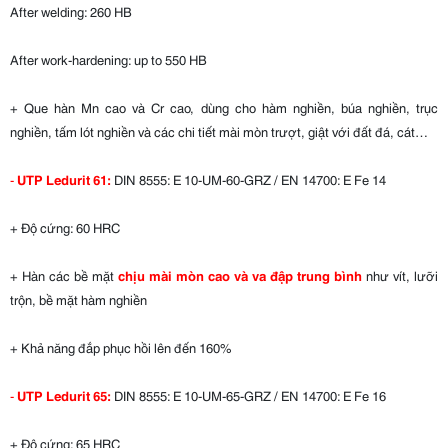
After welding: 260 HB
After work-hardening: up to 550 HB
+ Que hàn Mn cao và Cr cao, dùng cho hàm nghiền, búa nghiền, trục
nghiền, tấm lót nghiền và các chi tiết mài mòn trượt, giật với đất đá, cát…
-
UTP Ledurit 61:
DIN 8555: E 10-UM-60-GRZ / EN 14700: E Fe 14
+ Độ cứng: 60 HRC
+ Hàn các bề mặt
chịu mài mòn cao và va đập trung bình
như vít, lưỡi
trộn, bề mặt hàm nghiền
+ Khả năng đắp phục hồi lên đến 160%
-
UTP Ledurit 65:
DIN 8555: E 10-UM-65-GRZ / EN 14700: E Fe 16
+ Độ cứng: 65 HRC