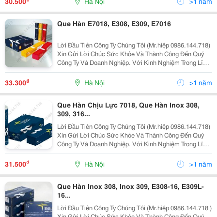
30.500
Hà Nội
>1 năm
Que Hàn E7018, E308, E309, E7016
Lời Đầu Tiên Công Ty Chúng Tôi (Mr.hiệp 0986.144.718)
Xin Gửi Lời Chúc Sức Khỏe Và Thành Công Đến Quý
Công Ty Và Doanh Nghiệp. Với Kinh Nghiệm Trong Lĩnh
Vực Cung Cấp Thiết Bị Và Vật Liệu Hàn, Cắt Cty Tự
Hào Là Doanh Nghiệp Lớn Và Uy Tín Hàng Đầu Việ
₫
33.300
Hà Nội
>1 năm
Que Hàn Chịu Lực 7018, Que Hàn Inox 308,
309, 316...
Lời Đầu Tiên Công Ty Chúng Tôi (Mr.hiệp 0986.144.718)
Xin Gửi Lời Chúc Sức Khỏe Và Thành Công Đến Quý
Công Ty Và Doanh Nghiệp. Với Kinh Nghiệm Trong Lĩnh
Vực Cung Cấp Thiết Bị Và Vật Liệu Hàn, Cắt Cty Tự
Hào Là Doanh Nghiệp Lớn Và Uy Tín Hàng Đầu Việ
₫
31.500
Hà Nội
>1 năm
Que Hàn Inox 308, Inox 309, E308-16, E309L-
16...
Lời Đầu Tiên Công Ty Chúng Tôi (Mr.hiệp 0986.144.718 )
Xin Gửi Lời Chúc Sức Khỏe Và Thành Công Đến Quý