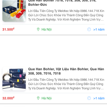
Que Hàn Bohler 7016, 7018, 308, 309, 316,
Bohler-Đức
Lời Đầu Tiên Công Ty Weldtec Mr.hiệp 0986.144.718 Xin
Gửi Lời Chúc Sức Khỏe Và Thành Công Đến Quý Công
Ty Và Doanh Nghiệp. Với Kinh Nghiệm Trong Lĩnh Vực
Cung Cấp Thiết Bị Và Vật Liệu Hàn, Cắt Weldtec Tự Hào
Là Doanh Nghiệp Lớn Và Uy Tín Hàng Đầu Việ
₫
31.500
Hà Nội
>1 năm
Que Han Bohler, Vật Liệu Hàn Bohler, Que Hàn
308, 309, 7016, 7018
Lời Đầu Tiên Công Ty Weldtec Mr.hiệp 0986.144.718 Xin
Gửi Lời Chúc Sức Khỏe Và Thành Công Đến Quý Công
Ty Và Doanh Nghiệp. Với Kinh Nghiệm Trong Lĩnh Vực
Cung Cấp Thiết Bị Và Vật Liệu Hàn, Cắt Weldtec Tự Hào
Là Doanh Nghiệp Lớn Và Uy Tín Hàng Đầu Việ
₫
32.000
Hà Nội
>1 năm