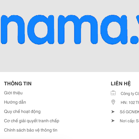
THÔNG TIN
LIÊN HỆ
Giới thiệu
Công ty C
Hướng dẫn
HN: 102 T
➤
Quy chế hoạt động
Số GCNĐKD
➤
Cơ chế giải quyết tranh chấp
Nơi cấp: S
Chính sách bảo vệ thông tin