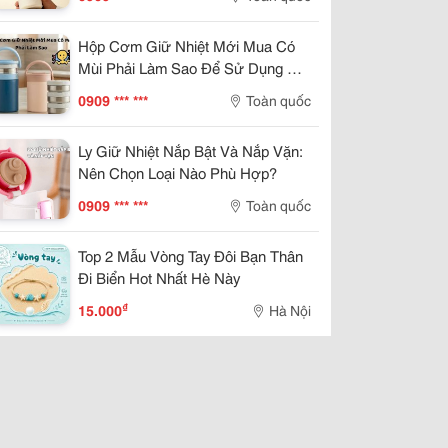
Hộp Cơm Giữ Nhiệt Mới Mua Có
Mùi Phải Làm Sao Để Sử Dụng An
Toàn?
0909 *** ***
Toàn quốc
Ly Giữ Nhiệt Nắp Bật Và Nắp Vặn:
Nên Chọn Loại Nào Phù Hợp?
0909 *** ***
Toàn quốc
Top 2 Mẫu Vòng Tay Đôi Bạn Thân
Đi Biển Hot Nhất Hè Này
₫
15.000
Hà Nội