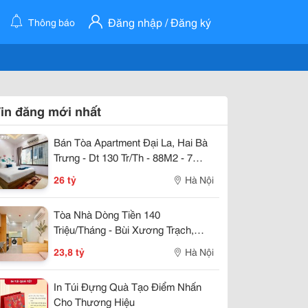
Đăng nhập / Đăng ký
Thông báo
in đăng mới nhất
Bán Tòa Apartment Đại La, Hai Bà
Trưng - Dt 130 Tr/Th - 88M2 - 7
Tầng - Mt 5M - 26 Tỷ
26 tỷ
Hà Nội
Tòa Nhà Dòng Tiền 140
Triệu/Tháng - Bùi Xương Trạch,
Thanh Xuân - 22 Căn Hộ Kk - 86
23,8 tỷ
Hà Nội
M2 X 7 Tầng - Mt 6 M - 23,8 Tỷ
In Túi Đựng Quà Tạo Điểm Nhấn
Cho Thương Hiệu