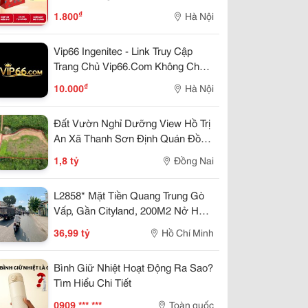
₫
1.800
Hà Nội
Vip66 Ingenitec - Link Truy Cập
Trang Chủ Vip66.Com Không Chặn
| Đăng Ký +66K
₫
10.000
Hà Nội
Đất Vườn Nghỉ Dưỡng View Hồ Trị
An Xã Thanh Sơn Định Quán Đồng
Nai
1,8 tỷ
Đồng Nai
L2858* Mặt Tiền Quang Trung Gò
Vấp, Gần Cityland, 200M2 Nở Hậu,
36.X Tỷ
36,99 tỷ
Hồ Chí Minh
Bình Giữ Nhiệt Hoạt Động Ra Sao?
Tìm Hiểu Chi Tiết
0909 *** ***
Toàn quốc