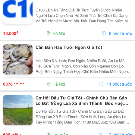
C168 Là Nền Tảng Giải Trí Trực Tuyến Được Nhiều
Người Lựa Chọn Nhờ Hệ Sinh Thái Trò Chơi Đa Dạng
Và Trải Nghiệm Mượt Mà. Nếu Bạn Đang Tìm Kiếm Một
Sân Chơi Chất Lượng, Đây Là Cái Tên Đáng Để Khám
Phá.
₫
10.000
Hà Nội
9 phút trước
Cần Bán Hàu Tươi Ngon Giá Tốt
Hàu Sữa &Ndash; Béo Ngậy, Nhiều Ruột, Ăn Là Mê
Hàu Sữa Tươi Ngon, Con Nào Còn Nguyên Con Đó,
Ruột Béo Ngậy, Thích Hợp Chế Biến Nhiều Món Ngon
Cho Gia Đình, Quán Ăn Và Nhà Hàng. Hàu Sữa Loại 1:
**60K/Kg** Hàu Đại Dương: **80K/Kg &Ndash; 3-6...
0376 *** ***
Hà Nội
11 phút trước
Cơ Hội Đầu Tư Giá Tốt - Chính Chủ Bán Gấp
Lô Đất Trồng Lúa Xã Bình Thành, Đức Huệ,
Long An
Cơ Hội Đầu Tư Giá Tốt - Chính Chủ Bán Gấp Lô Đất
Trồng Lúa Xã Bình Thành, Đức Huệ, Long An (Nay Là
Tây Ninh) *Tổng Diện Tích: 1139 M&Sup2; *Giá Bán:
600Triệu (Có Thương Lượng). **Ưu Điểm: - Đất Bằng
Phẳng, Thuận Tiện Sản Xuất Nông Nghiệp. -...
600 triệu
Long An
12 phút trước