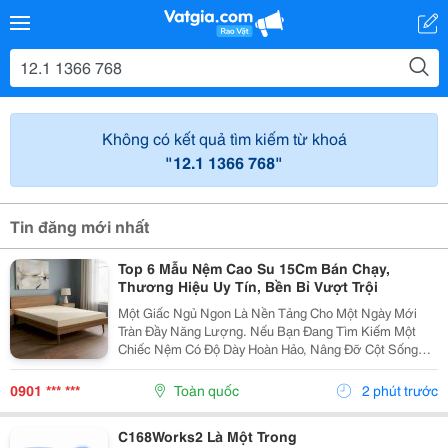
Không có kết quả tìm kiếm từ khoá
"12.1 1366 768"
Tin đăng mới nhất
Top 6 Mẫu Nệm Cao Su 15Cm Bán Chạy,
Thương Hiệu Uy Tín, Bền Bỉ Vượt Trội
Một Giấc Ngủ Ngon Là Nền Tảng Cho Một Ngày Mới
Tràn Đầy Năng Lượng. Nếu Bạn Đang Tìm Kiếm Một
Chiếc Nệm Có Độ Dày Hoàn Hảo, Nâng Đỡ Cột Sống
Tối Ưu Và Có Độ Bền Lên Đến Hàng Chục Năm, Nệm
Cao Su 15Cm Chính Là &Ldquo;Tỷ Lệ Vàng&Rdquo;
0901 *** ***
Toàn quốc
2 phút trước
Không Quá Mỏng...
C168Works2 Là Một Trong