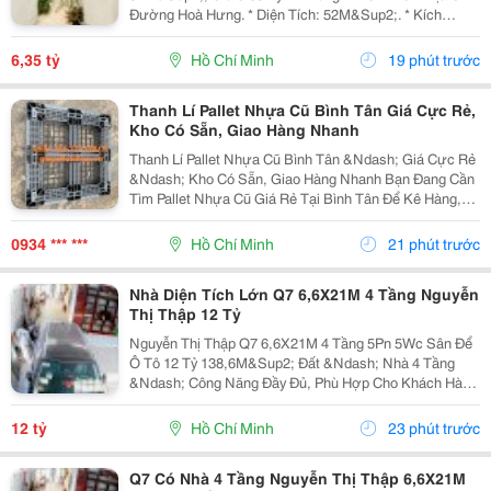
Đường Hoà Hưng. * Diện Tích: 52M&Sup2;. * Kích
Thước: 3.4M X 14.5M. * Kết Cấu: 1 Trệt 1 Lầu. * Hiện
Trạng: 1 Phòng Ngủ, Chủ Nhà Hoàn Thiện...
6,35 tỷ
Hồ Chí Minh
19 phút trước
Thanh Lí Pallet Nhựa Cũ Bình Tân Giá Cực Rẻ,
Kho Có Sẵn, Giao Hàng Nhanh
Thanh Lí Pallet Nhựa Cũ Bình Tân &Ndash; Giá Cực Rẻ
&Ndash; Kho Có Sẵn, Giao Hàng Nhanh Bạn Đang Cần
Tìm Pallet Nhựa Cũ Giá Rẻ Tại Bình Tân Để Kê Hàng,
Chứa Hàng, Lưu Kho Hoặc Vận Chuyển Nhưng Muốn
Tiết Kiệm Chi Phí? Đừng Bỏ Qua Nguồn Pallet Nhựa...
0934 *** ***
Hồ Chí Minh
21 phút trước
Nhà Diện Tích Lớn Q7 6,6X21M 4 Tầng Nguyễn
Thị Thập 12 Tỷ
Nguyễn Thị Thập Q7 6,6X21M 4 Tầng 5Pn 5Wc Sân Để
Ô Tô 12 Tỷ 138,6M&Sup2; Đất &Ndash; Nhà 4 Tầng
&Ndash; Công Năng Đầy Đủ, Phù Hợp Cho Khách Hàng
Mua Để Ở Hoặc Tìm Tài Sản Có Thể Khai Thác Lâu Dài
Tại Quận 7. Căn Nhà Có Khuôn Đất 6,6 X 21M, Xây
12 tỷ
Hồ Chí Minh
23 phút trước
Dựng...
Q7 Có Nhà 4 Tầng Nguyễn Thị Thập 6,6X21M