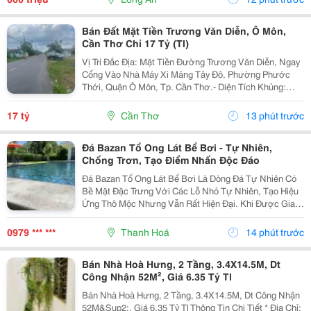
Bán Đất Mặt Tiền Trương Văn Diễn, Ô Môn,
Cần Thơ Chỉ 17 Tỷ (Tl)
Vị Trí Đắc Địa: Mặt Tiền Đường Trương Văn Diễn, Ngay
Cổng Vào Nhà Máy Xi Măng Tây Đô, Phường Phước
Thới, Quận Ô Môn, Tp. Cần Thơ.- Diện Tích Khủng:
3.830M&Sup2; (2 Sổ)- Giá Bán: 17 Tỷ (Thương Lượng)-
Pháp Lý: Sổ Hồng Riêng, Sang Tên Nhanh- Lộ Giới:...
17 tỷ
Cần Thơ
13 phút trước
Đá Bazan Tổ Ong Lát Bể Bơi - Tự Nhiên,
Chống Trơn, Tạo Điểm Nhấn Độc Đáo
Đá Bazan Tổ Ong Lát Bể Bơi Là Dòng Đá Tự Nhiên Có
Bề Mặt Đặc Trưng Với Các Lỗ Nhỏ Tự Nhiên, Tạo Hiệu
Ứng Thô Mộc Nhưng Vẫn Rất Hiện Đại. Khi Được Gia
Công Phù Hợp, Đá Mang Lại Khả Năng Chống Trơn Tốt
Và Vẻ Đẹp Hài Hòa Với Không Gian Nước, Đặc Biệt...
0979 *** ***
Thanh Hoá
14 phút trước
Bán Nhà Hoà Hưng, 2 Tầng, 3.4X14.5M, Dt
Công Nhận 52M², Giá 6.35 Tỷ Tl
Bán Nhà Hoà Hưng, 2 Tầng, 3.4X14.5M, Dt Công Nhận
52M&Sup2;, Giá 6.35 Tỷ Tl Thông Tin Chi Tiết * Địa Chỉ: