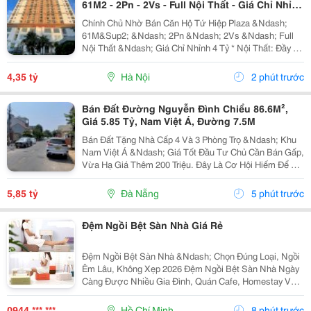
61M2 - 2Pn - 2Vs - Full Nội Thất - Giá Chỉ Nhỉnh
4 Tỷ
Chính Chủ Nhờ Bán Căn Hộ Tứ Hiệp Plaza &Ndash;
61M&Sup2; &Ndash; 2Pn &Ndash; 2Vs &Ndash; Full
Nội Thất &Ndash; Giá Chỉ Nhỉnh 4 Tỷ * Nội Thất: Đầy Đủ
Điều Hòa, Giường, Tủ Lạnh Và Các Trang Thiết Bị Cần
Thiết. - Hướng Cửa: Đông Nam. - Ban Công:...
4,35 tỷ
Hà Nội
2 phút trước
Bán Đất Đường Nguyễn Đình Chiểu 86.6M²,
Giá 5.85 Tỷ, Nam Việt Á, Đường 7.5M
Bán Đất Tặng Nhà Cấp 4 Và 3 Phòng Trọ &Ndash; Khu
Nam Việt Á &Ndash; Giá Tốt Đầu Tư Chủ Cần Bán Gấp,
Vừa Hạ Giá Thêm 200 Triệu. Đây Là Cơ Hội Hiếm Để Sở
Hữu Lô Đất Đẹp Tại Đường Nguyễn Đình Chiểu, Khu
Nam Việt Á &Ndash; Một Trong Những Khu Vực Có...
5,85 tỷ
Đà Nẵng
5 phút trước
Đệm Ngồi Bệt Sàn Nhà Giá Rẻ
Đệm Ngồi Bệt Sàn Nhà &Ndash; Chọn Đúng Loại, Ngồi
Êm Lâu, Không Xẹp 2026 Đệm Ngồi Bệt Sàn Nhà Ngày
Càng Được Nhiều Gia Đình, Quán Cafe, Homestay Và
Không Gian Thư Giãn Lựa Chọn Nhờ Sự Tiện Lợi, Gọn
Gàng Và Tạo Cảm Giác Ngồi Thoải Mái. Tuy Nhiên Để...
0944 *** ***
Hồ Chí Minh
8 phút trước