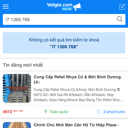
Không có kết quả tìm kiếm từ khoá
"i7 1366 768"
Tin đăng mới nhất
Cung Cấp Pallet Nhựa Cũ & Mới Bình Dương.
Lh:
Cung Cấp Pallet Nhựa Cũ &Amp; Mới Bình Dương ☎️
0973.021.864 Giá Rẻ &Ndash; Bền &Ndash; Đẹp
&Ndash; Giao Hàng Nhanh Bạn Đang Tìm Pallet Nhựa
Bình Dương Chất Lượng Với Mức Giá Hợp Lý? Cần
Pallet Nhựa Cho Kho Hàng, Nhà Xưởng, Vận Chuyển
0973 *** ***
Toàn quốc
2 phút trước
Hoặc Xuất...
Chính Chủ Nhờ Bán Căn Hộ Tứ Hiệp Plaza -