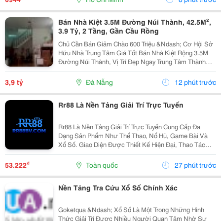
Bán Nhà Kiệt 3.5M Đường Núi Thành, 42.5M²,
3.9 Tỷ, 2 Tầng, Gần Cầu Rồng
Chủ Cần Bán Giảm Chào 600 Triệu &Ndash; Cơ Hội Sở
Hữu Nhà Trung Tâm Giá Tốt Bán Nhà Kiệt Rộng 3.5M
Đường Núi Thành, Vị Trí Đẹp Ngay Trung Tâm Thành
Phố, Thuận Tiện An Cư Hoặc Đầu Tư Sinh Lời. Thông
Tin Chi Tiết: Diện Tích: 42.5M&Sup2; (Ngang 4M,...
3,9 tỷ
Đà Nẵng
12 phút trước
Rr88 Là Nền Tảng Giải Trí Trực Tuyến
Rr88 Là Nền Tảng Giải Trí Trực Tuyến Cung Cấp Đa
Dạng Sản Phẩm Như Thể Thao, Nổ Hũ, Game Bài Và
Xổ Số. Giao Diện Được Thiết Kế Hiện Đại, Thao Tác
Đơn Giản Và Tối Ưu Trên Nhiều Thiết Bị. Người Dùng
Có Thể Khám Phá Hệ Sinh Thái Giải Trí Đa Dạng Tại...
₫
53.222
Toàn quốc
27 phút trước
Nền Tảng Tra Cứu Xổ Số Chính Xác
Goketqua &Ndash; Xổ Số Là Một Trong Những Hình
Thức Giải Trí Được Nhiều Người Quan Tâm Nhờ Sự