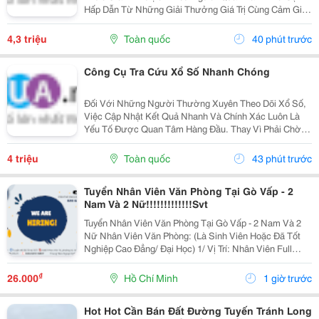
Hấp Dẫn Từ Những Giải Thưởng Giá Trị Cùng Cảm Giác
Hồi Hộp Khi Chờ Đợi Kết Quả Quay Thưởng. Tuy Nhiên,
Việc Cập Nhật Thông Tin Nhanh Chóng Và Chính Xác...
4,3 triệu
Toàn quốc
40 phút trước
Công Cụ Tra Cứu Xổ Số Nhanh Chóng
Đối Với Những Người Thường Xuyên Theo Dõi Xổ Số,
Việc Cập Nhật Kết Quả Nhanh Và Chính Xác Luôn Là
Yếu Tố Được Quan Tâm Hàng Đầu. Thay Vì Phải Chờ
Đợi Thông Tin Từ Nhiều Nguồn Khác Nhau, Người
Dùng Hiện Nay Có Thể Dễ Dàng Tra Cứu Ketqua Trên
4 triệu
Toàn quốc
43 phút trước
Các Nền...
Tuyển Nhân Viên Văn Phòng Tại Gò Vấp - 2
Nam Và 2 Nữ!!!!!!!!!!!!!Svt
Tuyển Nhân Viên Văn Phòng Tại Gò Vấp - 2 Nam Và 2
Nữ Nhân Viên Văn Phòng: (Là Sinh Viên Hoặc Đã Tốt
Nghiệp Cao Đẳng/ Đại Học) 1/ Vị Trí: Nhân Viên Full
Time (2 Nam 2 Nữ) Ca Làm: 13:00 Đến 21:00 (1 Tháng
Được Nghỉ Phép 1 Ngày, Và Hưởng Các Ngày...
₫
26.000
Hồ Chí Minh
1 giờ trước
Hot Hot Cần Bán Đất Đường Tuyến Tránh Long