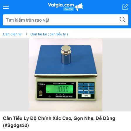
Cân điện tử
Cân bỏ túi ( cân tiểu ly )
Cân Tiểu Ly Độ Chính Xác Cao, Gọn Nhẹ, Dễ Dùng
(#Sgdgs32)