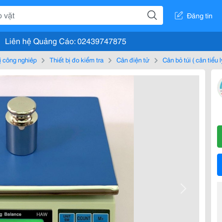
Đăng tin
Liên hệ Quảng Cáo: 02439747875
bị công nghiệp
Thiết bị đo kiểm tra
Cân điện tử
Cân bỏ túi ( cân tiểu l