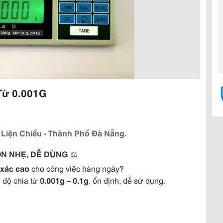
 Từ 0.001G
 Liện Chiểu - Thành Phố Đà Nẵng.
GỌN NHẸ, DỄ DÙNG
⚖️
 xác cao
cho công việc hàng ngày?
 độ chia từ
0.001g – 0.1g
, ổn định, dễ sử dụng.