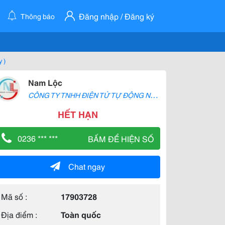
Đăng nhập / Đăng ký
Thông báo
y )
Nam Lộc
C
ÔNG TY TNHH ĐIỆN TỬ TỰ ĐỘNG NAM LỘC
HẾT HẠN
0236 *** ***
BẤM ĐỂ HIỆN SỐ
Chat ngay
Mã số :
17903728
Địa điểm :
Toàn quốc