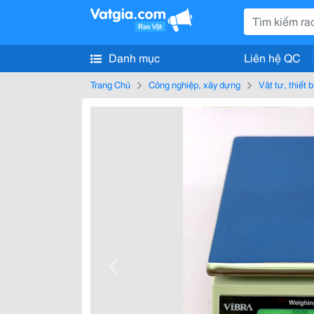
Danh mục
Liên hệ QC
Trang Chủ
Công nghiệp, xây dựng
Vật tư, thiết 