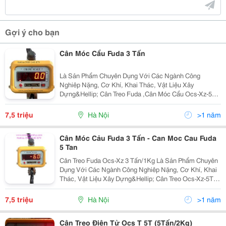
Gợi ý cho bạn
Cân Móc Cẩu Fuda 3 Tấn
Là Sản Phẩm Chuyên Dụng Với Các Ngành Công
Nghiêp Nặng, Cơ Khí, Khai Thác, Vật Liệu Xây
Dựng&Hellip; Cân Treo Fuda ,Cân Móc Cẩu Ocs-Xz-5T
Được Công Ty Điện Máy Lê Huy Chúng Tôi Nhập Về
Được Sản Xuất Theo Dây Chuyền Hiện Đại Có Thiết Kế
7,5 triệu
Hà Nội
>1 năm
Chắc Chắn, Bền
Cân Móc Cảu Fuda 3 Tấn - Can Moc Cau Fuda
5 Tan
Cân Treo Fuda Ocs-Xz 3 Tấn/1Kg Là Sản Phẩm Chuyên
Dụng Với Các Ngành Công Nghiêp Nặng, Cơ Khí, Khai
Thác, Vật Liệu Xây Dựng&Hellip; Cân Treo Ocs-Xz-5T
Có Thiết Kế Chắc Chắn, Bền Bỉ, Chống Lại Ảnh Hưởng
Của Môi Trường. Độ Phân Giải Cao, Bộ Vi Xử
7,5 triệu
Hà Nội
>1 năm
Cân Treo Điện Tử Ocs T 5T (5Tấn/2Kg)