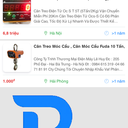
Cân Treo Điện Tử Oc S T 5T (5Tấn/2Kg) Vận Chuyển
Miễn Phí 20Km Cân Treo Điện Tử Ocs-S Có Độ Phân
Giải Cao, Tốc Độ Xử Lý Nhanh Và Được Thiết Kế
Chống Lại Sự Ảnh Hưởng Của Môi Trường. Hơn Nữa,
Cân Treo Ocs-T Tích Hợp Nhiều Tính Năng Ưu Việt,
6,8 triệu
Hà Nội
>1 năm
Được
Cân Treo Móc Cẩu , Cân Móc Cẩu Fuda 10 Tấn,
Công Ty Tnhh Thương Mại Điện Máy Lê Huy Đc : 205
Phố Đại - Hai Bà Trưng - Hà Nội Đt : 0984 615 319 -04 66
71 81 91 Cty Chúng Tôi Chuyên Nhập Khẩu Vaf Phân
Phối Các Loại Cân Điện Tử Và Các Loại Cân Bàn Cân
Treo Fuda Ocs-Xz 1
₫
1.000
Hải Phòng
>1 năm