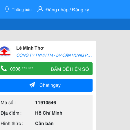
Đăng nhập / Đăng ký
Thông báo
Lê Minh Thơ
C
ÔNG TY TNHH TM - DV CÂN HƯNG PHÁT
0908 *** ***
BẤM ĐỂ HIỆN SỐ
Chat ngay
Mã số :
11910546
Địa điểm :
Hồ Chí Minh
Hình thức :
Cần bán