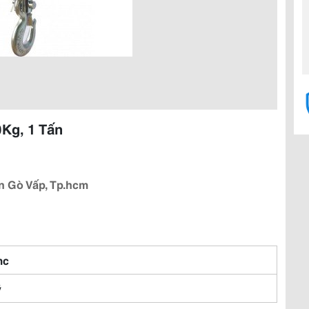
Kg, 1 Tấn
n Gò Vấp, Tp.hcm
mc
ỹ