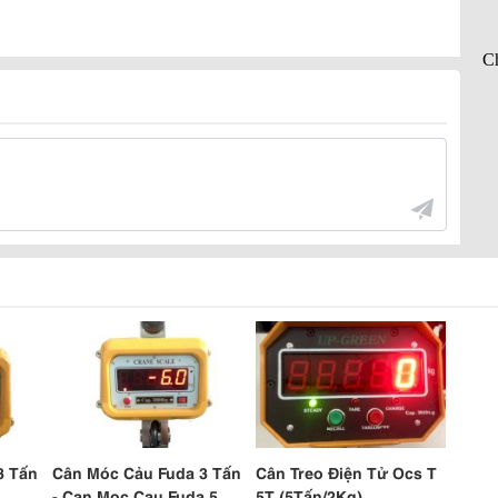
3 Tấn
Cân Móc Cảu Fuda 3 Tấn
Cân Treo Điện Tử Ocs T
- Can Moc Cau Fuda 5
5T (5Tấn/2Kg)