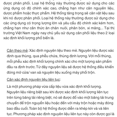
được phân phối. Loại hệ thống này thường được sử dụng cho các
ứng dụng có độ chính xác cao, chẳng hạn như cân nguyên liệu,
dược phẩm hoặc thực phẩm. Hệ thống tăng trọng sẽ cân vật liệu sau
khi nó được phân phối. Loại hệ thống này thường được sử dụng cho
các ứng dụng có trọng lượng lớn và yêu cẩu độ chính xác kém hơn,
chẳng hạn như cân thức ăn chăn nuôi, phân bón, xi măng,.. Tại thị
trường Việt Nam ngày nay chủ yếu sử dụng cân phối liệu theo 2 loại
xác định khối lượng phổ biến là.
Cân theo mẻ
: Xác định nguyên liệu theo mẻ. Nguyên liệu được xác
định qua thùng, qua phễu chứa, thùng định lượng. Với mỗi thùng,
mỗi phễu xác định khối lượng chính xác cho một lượng sản phẩm
đầu ra định trước. Từ đây nguyên liệu sẽ được hệ thống điều khiển
đóng mở cửa/ van xả nguyên liệu xuống máy phối trộn.
Cân xác định nguyên liệu liên tục
:
Là một phương pháp vừa cấp liệu vừa xác định khối lượng.
Nguyên liệu riêng biệt sau khi được xác định khối lượng liên tục
trên từng băng tải riêng biệt, nó sẽ được đổ vào một băng tải trung
chuyển để trộn nguyển liệu hoặc đến với máy trộn hoặc máy đóng
bao đầu cuối. Toàn bộ hệ thống được diễn ra khép kín và và liên
tục. Phương pháp xác định nguyên liệu liên tục này còn được gọi là