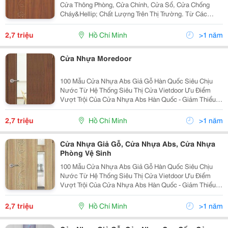
Cửa Thông Phòng, Cửa Chính, Cửa Sổ, Cửa Chống
Cháy&Hellip; Chất Lượng Trên Thị Trường. Từ Các
Dòng Cửa Gỗ Công Nghiệp, Cửa Gỗ Tự Nhiên, Cửa
Nhựa Pvc, Cửa Nhựa Lõi Thép Đến Các Dòng Cửa
2,7 triệu
Hồ Chí Minh
>1 năm
Chống Cháy Mor
Cửa Nhựa Moredoor
100 Mẫu Cửa Nhựa Abs Giả Gỗ Hàn Quốc Siêu Chịu
Nước Từ Hệ Thống Siêu Thị Cửa Vietdoor Ưu Điểm
Vượt Trội Của Cửa Nhựa Abs Hàn Quốc - Giảm Thiểu
Được Lo Ngại Về Việc Hoa Văn Của Cánh Cửa Bị Bong
Ra Khỏi Bề Mặt Cửa Trong Quá Trình Sử Dụng, Có T
2,7 triệu
Hồ Chí Minh
>1 năm
Cửa Nhựa Giả Gỗ, Cửa Nhựa Abs, Cửa Nhựa
Phòng Vệ Sinh
100 Mẫu Cửa Nhựa Abs Giả Gỗ Hàn Quốc Siêu Chịu
Nước Từ Hệ Thống Siêu Thị Cửa Vietdoor Ưu Điểm
Vượt Trội Của Cửa Nhựa Abs Hàn Quốc - Giảm Thiểu
Được Lo Ngại Về Việc Hoa Văn Của Cánh Cửa Bị Bong
Ra Khỏi Bề Mặt Cửa Trong Quá Trình Sử Dụng, Có T
2,7 triệu
Hồ Chí Minh
>1 năm