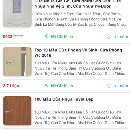
Cửa Nhựa Giả Gỗ, Cửa Nhựa Cao Cấp, Cửa
Nhựa Nhà Vệ Sinh, Cửa Nhựa Y@Door
Cửa Nhựa Nhà Vệ Sinh, Cửa Nhà Tắm , Cửa Toilet,
Cửa Phòng Vệ Sinh, Cửa Thông Phòng Cửa Nhà Vệ
Sinh Là Một Dạng Cửa Đi Đặc Biệt, Chuyên Dùng Cho
Các Phòng, Buồng Hoặc Khu Vệ Sinh. Ưu Điểm Nổi Trội
Của Cửa Nhựa Ứng Dụng Trong Các Khu Vệ Sinh Là C
0932 *** ***
Hồ Chí Minh
>1 năm
Top 10 Mẫu Cửa Phòng Vệ Sinh, Cửa Phòng
Wc 2016
100 Mẫu Cửa Nhựa Abs Giả Gỗ Hàn Quốc Siêu Chịu
Nước Từ Hệ Thống Siêu Thị Cửa Vietdoor Ưu Điểm
Vượt Trội Của Cửa Nhựa Abs Hàn Quốc - Giảm Thiểu
Được Lo Ngại Về Việc Hoa Văn Của Cánh Cửa Bị Bong
Ra Khỏi Bề Mặt Cửa Trong Quá Trình Sử Dụng, Có T
2,7 triệu
Hồ Chí Minh
>1 năm
100 Mẫu Cửa Nhựa Tuyệt Đẹp
100 Mẫu Cửa Nhựa Abs Giả Gỗ Hàn Quốc Siêu Chịu
Nước Từ Hệ Thống Siêu Thị Cửa Vietdoor Ưu Điểm
Vượt Trội Của Cửa Nhựa Abs Hàn Quốc - Giảm Thiểu
Được Lo Ngại Về Việc Hoa Văn Của Cánh Cửa Bị Bong