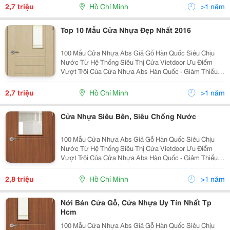
Ra Khỏi Bề Mặt Cửa Trong Quá Trình Sử Dụng, Có T
2,7 triệu
Hồ Chí Minh
>1 năm
Top 10 Mẫu Cửa Nhựa Đẹp Nhất 2016
100 Mẫu Cửa Nhựa Abs Giả Gỗ Hàn Quốc Siêu Chịu
Nước Từ Hệ Thống Siêu Thị Cửa Vietdoor Ưu Điểm
Vượt Trội Của Cửa Nhựa Abs Hàn Quốc - Giảm Thiểu
Được Lo Ngại Về Việc Hoa Văn Của Cánh Cửa Bị Bong
Ra Khỏi Bề Mặt Cửa Trong Quá Trình Sử Dụng, Có T
2,7 triệu
Hồ Chí Minh
>1 năm
Cửa Nhựa Siêu Bên, Siêu Chống Nước
100 Mẫu Cửa Nhựa Abs Giả Gỗ Hàn Quốc Siêu Chịu
Nước Từ Hệ Thống Siêu Thị Cửa Vietdoor Ưu Điểm
Vượt Trội Của Cửa Nhựa Abs Hàn Quốc - Giảm Thiểu
Được Lo Ngại Về Việc Hoa Văn Của Cánh Cửa Bị Bong
Ra Khỏi Bề Mặt Cửa Trong Quá Trình Sử Dụng, Có T
2,8 triệu
Hồ Chí Minh
>1 năm
Nới Bán Cửa Gỗ, Cửa Nhựa Uy Tín Nhất Tp
Hcm
100 Mẫu Cửa Nhựa Abs Giả Gỗ Hàn Quốc Siêu Chịu