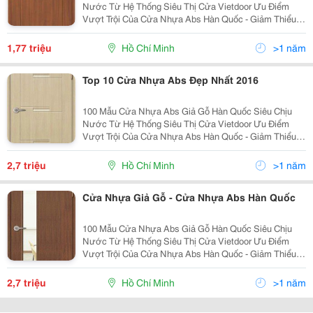
Nước Từ Hệ Thống Siêu Thị Cửa Vietdoor Ưu Điểm
Vượt Trội Của Cửa Nhựa Abs Hàn Quốc - Giảm Thiểu
Được Lo Ngại Về Việc Hoa Văn Của Cánh Cửa Bị Bong
Ra Khỏi Bề Mặt Cửa Trong Quá Trình Sử Dụng, Có T
1,77 triệu
Hồ Chí Minh
>1 năm
Top 10 Cửa Nhựa Abs Đẹp Nhất 2016
100 Mẫu Cửa Nhựa Abs Giả Gỗ Hàn Quốc Siêu Chịu
Nước Từ Hệ Thống Siêu Thị Cửa Vietdoor Ưu Điểm
Vượt Trội Của Cửa Nhựa Abs Hàn Quốc - Giảm Thiểu
Được Lo Ngại Về Việc Hoa Văn Của Cánh Cửa Bị Bong
Ra Khỏi Bề Mặt Cửa Trong Quá Trình Sử Dụng, Có T
2,7 triệu
Hồ Chí Minh
>1 năm
Cửa Nhựa Giả Gỗ - Cửa Nhựa Abs Hàn Quốc
100 Mẫu Cửa Nhựa Abs Giả Gỗ Hàn Quốc Siêu Chịu
Nước Từ Hệ Thống Siêu Thị Cửa Vietdoor Ưu Điểm
Vượt Trội Của Cửa Nhựa Abs Hàn Quốc - Giảm Thiểu
Được Lo Ngại Về Việc Hoa Văn Của Cánh Cửa Bị Bong
Ra Khỏi Bề Mặt Cửa Trong Quá Trình Sử Dụng, Có T
2,7 triệu
Hồ Chí Minh
>1 năm