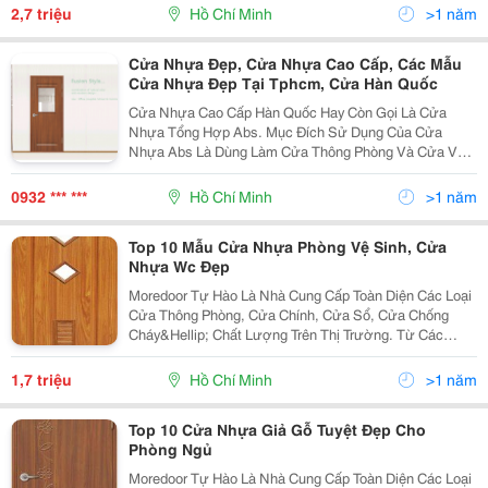
Nhựa Pvc, Cửa Nhựa Lõi Thép Đến Các Dòng Cửa
2,7 triệu
Hồ Chí Minh
>1 năm
Chống Cháy Mor
Cửa Nhựa Đẹp, Cửa Nhựa Cao Cấp, Các Mẫu
Cửa Nhựa Đẹp Tại Tphcm, Cửa Hàn Quốc
Cửa Nhựa Cao Cấp Hàn Quốc Hay Còn Gọi Là Cửa
Nhựa Tổng Hợp Abs. Mục Đích Sử Dụng Của Cửa
Nhựa Abs Là Dùng Làm Cửa Thông Phòng Và Cửa Vệ
Sinh Thay Cho Sản Phẩm Cửa Gỗ Tự Nhiên Mà Người
Việt Nam Đang Sử Dụng Ưu Điểm Khi Bạn Lựa Chọn
0932 *** ***
Hồ Chí Minh
>1 năm
Cửa Abs - Deco S
Top 10 Mẫu Cửa Nhựa Phòng Vệ Sinh, Cửa
Nhựa Wc Đẹp
Moredoor Tự Hào Là Nhà Cung Cấp Toàn Diện Các Loại
Cửa Thông Phòng, Cửa Chính, Cửa Sổ, Cửa Chống
Cháy&Hellip; Chất Lượng Trên Thị Trường. Từ Các
Dòng Cửa Gỗ Công Nghiệp, Cửa Gỗ Tự Nhiên, Cửa
Nhựa Pvc, Cửa Nhựa Lõi Thép Đến Các Dòng Cửa
1,7 triệu
Hồ Chí Minh
>1 năm
Chống Cháy Mor
Top 10 Cửa Nhựa Giả Gỗ Tuyệt Đẹp Cho
Phòng Ngủ
Moredoor Tự Hào Là Nhà Cung Cấp Toàn Diện Các Loại