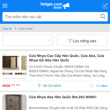
Cửa đi
Cửa nhựa
Lọc nâng cao
Cửa Nhựa Cao Cấp Hàn Quốc, Cửa Abs, Cửa
Nhựa Gỗ Abs Hàn Quốc
Có 2 Kích Thước Chuẩn: 900X2100Mm Và
800X2100Mm, Ngoài Ra Chúng Tôi Còn Nhận Đặt Hàng
Theo Kích Thước Yêu Cầu Của Khách Hàng. Vui Lòng
Liên Hệ Với Chúng Tôi Để Được Phục Vụ Tốt Nhất.
Chúng Tôi Rất Hân Hạnh Phục Vụ Quý Khách Hàng! Để
0936 *** ***
Hồ Chí Minh
>1 năm
Biết Thêm C
Cửa Nhựa Abs Hàn Quốc Bm.202-W0901
Binhminhdoor Chuyên Sản Xuất Và Phân Phối Các Dòng