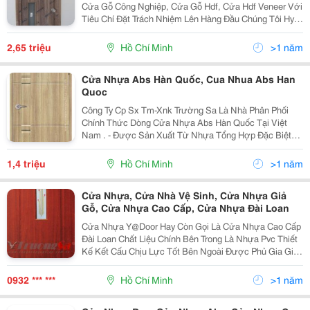
Cửa Gỗ Công Nghiệp, Cửa Gỗ Hdf, Cửa Hdf Veneer Với
Tiêu Chí Đặt Trách Nhiệm Lên Hàng Đầu Chúng Tôi Hy
Vọng Sẽ Hổ Trợ Khách Hàng Tìm Ra Phương Án Tốt
Nhất Cho Ngôi Nhà Bạn. Sau Đây Trường Sa Xin Gi
2,65 triệu
Hồ Chí Minh
>1 năm
Cửa Nhựa Abs Hàn Quốc, Cua Nhua Abs Han
Quoc
Công Ty Cp Sx Tm-Xnk Trường Sa Là Nhà Phân Phối
Chính Thức Dòng Cửa Nhựa Abs Hàn Quốc Tại Việt
Nam . - Được Sản Xuất Từ Nhựa Tổng Hợp Đặc Biệt
Abs (Acrylonitrile Butadiene Styrene) Và Các Chất Phụ
Gia Nên Không Gây Hại Cho Sức Khoẻ Con Người, Bảo
1,4 triệu
Hồ Chí Minh
>1 năm
Cửa Nhựa, Cửa Nhà Vệ Sinh, Cửa Nhựa Giả
Gỗ, Cửa Nhựa Cao Cấp, Cửa Nhựa Đài Loan
Cửa Nhựa Y@Door Hay Còn Gọi Là Cửa Nhựa Cao Cấp
Đài Loan Chất Liệu Chính Bên Trong Là Nhựa Pvc Thiết
Kế Kết Cấu Chịu Lực Tốt Bên Ngoài Được Phủ Gia Giả
Gỗ Cao Cấp Có Khả Năng Chịu Nước Rất Tốt Thích
Hợp Cho Nhà Vệ Sinh Và Cửa Phòng. Với Công Nghê
0932 *** ***
Hồ Chí Minh
>1 năm