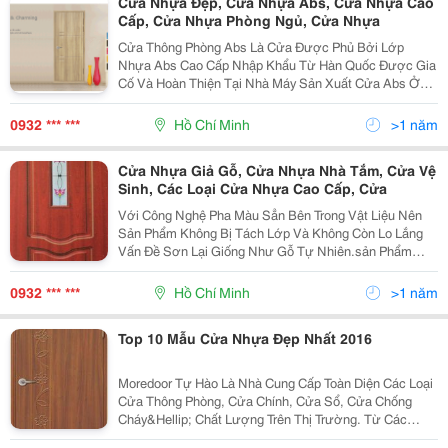
Cửa Nhựa Đẹp, Cửa Nhựa Abs, Cửa Nhựa Cao
Cấp, Cửa Nhựa Phòng Ngủ, Cửa Nhựa
Cửa Thông Phòng Abs Là Cửa Được Phủ Bởi Lớp
Nhựa Abs Cao Cấp Nhập Khẩu Từ Hàn Quốc Được Gia
Cố Và Hoàn Thiện Tại Nhà Máy Sản Xuất Cửa Abs Ở
Việt Nam. Kích Thước Cửa: Rộng 900 X Cao 2100 Cửa
Abs Hàn Quốc Được Trang Trí Bởi Những Đường Viền
0932 *** ***
Hồ Chí Minh
>1 năm
Trang
Cửa Nhựa Giả Gỗ, Cửa Nhựa Nhà Tắm, Cửa Vệ
Sinh, Các Loại Cửa Nhựa Cao Cấp, Cửa
Với Công Nghệ Pha Màu Sẳn Bên Trong Vật Liệu Nên
Sản Phẩm Không Bị Tách Lớp Và Không Còn Lo Lắng
Vấn Đề Sơn Lại Giống Như Gỗ Tự Nhiên.sản Phẩm
Cửa Nhựa Giả Gỗ Hay Còn Gọi Là Cửa Nhựa Y@Door ,
Cửa Nhựa Đài Loan Cải Tiến Chí
0932 *** ***
Hồ Chí Minh
>1 năm
Top 10 Mẫu Cửa Nhựa Đẹp Nhất 2016
Moredoor Tự Hào Là Nhà Cung Cấp Toàn Diện Các Loại
Cửa Thông Phòng, Cửa Chính, Cửa Sổ, Cửa Chống
Cháy&Hellip; Chất Lượng Trên Thị Trường. Từ Các
Dòng Cửa Gỗ Công Nghiệp, Cửa Gỗ Tự Nhiên, Cửa