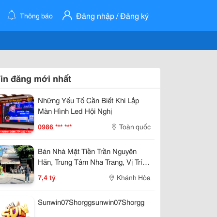
Đăng nhập / Đăng ký
Thông báo
in đăng mới nhất
Những Yếu Tố Cần Biết Khi Lắp
Màn Hình Led Hội Nghị
0986 *** ***
Toàn quốc
Bán Nhà Mặt Tiền Trần Nguyên
Hãn, Trung Tâm Nha Trang, Vị Trí
Kinh Doanh Đẹp, Giá 7,4 Tỷ
7,4 tỷ
Khánh Hòa
Sunwin07Shorggsunwin07Shorgg