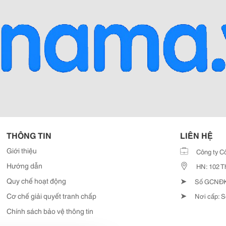
THÔNG TIN
LIÊN HỆ
Giới thiệu
Công ty C
Hướng dẫn
HN: 102 T
➤
Quy chế hoạt động
Số GCNĐKD
➤
Cơ chế giải quyết tranh chấp
Nơi cấp: S
Chính sách bảo vệ thông tin