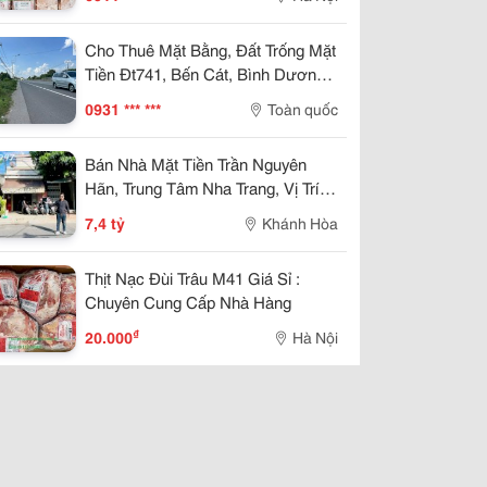
Cho Thuê Mặt Bằng, Đất Trống Mặt
Tiền Đt741, Bến Cát, Bình Dương,
8.500M²
0931 *** ***
Toàn quốc
Bán Nhà Mặt Tiền Trần Nguyên
Hãn, Trung Tâm Nha Trang, Vị Trí
Kinh Doanh Đẹp, Giá 7,4 Tỷ
7,4 tỷ
Khánh Hòa
Thịt Nạc Đùi Trâu M41 Giá Sỉ :
Chuyên Cung Cấp Nhà Hàng
₫
20.000
Hà Nội