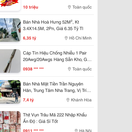
10 triệu
Toàn quốc
Bán Nhà Hoà Hưng 52M², Kt
3.4X14.5M, 2Pn, Giá 6.35 Tỷ Tl
6,35 tỷ
Hồ Chí Minh
Cáp Tín Hiệu Chống Nhiễu 1 Pair
20Awg/20Awgs Hàng Sẵn Kho, Giá
Tốt Đà Nẵng, Huế
0938 *** ***
Toàn quốc
Bán Nhà Mặt Tiền Trần Nguyên
Hãn, Trung Tâm Nha Trang, Vị Trí
Kinh Doanh Đẹp, Giá 7,4 Tỷ
7,4 tỷ
Khánh Hòa
Thịt Vụn Trâu Mã 222 Nhập Khẩu
Ấn Độ : Giá Sỉ Tốt
0911 *** ***
Hà Nội