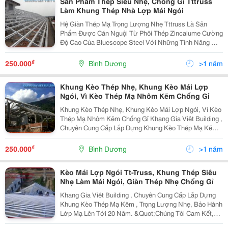
Sản Phẩm Thép Siêu Nhẹ, Chống Gỉ Tttruss
Làm Khung Thép Nhà Lợp Mái Ngói
Hệ Giàn Thép Mạ Trọng Lượng Nhẹ Tttruss Là Sản
Phẩm Được Cán Nguội Từ Phôi Thép Zincalume Cường
Độ Cao Của Bluescope Steel Với Những Tính Năng Ưu
Việt : 1. Sử Dụng Hoàn Toàn Hệ Giàn Thép Mạ Trọng
Lượng Nh Ẹ Tttruss ( Hệ Vì Kèo ) &Bull; Sử Dụng Giả
₫
250.000
Bình Dương
>1 năm
Khung Kèo Thép Nhẹ, Khung Kèo Mái Lợp
Ngói, Vì Kèo Thép Mạ Nhôm Kẽm Chống Gỉ
Khung Kèo Thép Nhẹ, Khung Kèo Mái Lợp Ngói, Vì Kèo
Thép Mạ Nhôm Kẽm Chống Gỉ Khang Gia Viêt Building ,
Chuyên Cung Cấp Lắp Dựng Khung Kèo Thép Mạ Kẽm ,
Trọng Lượng Nhẹ, Bảo Hành Lớp Mạ Lên Tới 20 Năm.
&Quot;Chúng Tôi Cam Kết, Sẽ Mang Lại Sự Hài Lòng
₫
250.000
Bình Dương
>1 năm
Kèo Mái Lợp Ngói Tt-Truss, Khung Thép Siêu
Nhẹ Làm Mái Ngói, Giàn Thép Nhẹ Chống Gỉ
Khang Gia Viêt Building , Chuyên Cung Cấp Lắp Dựng
Khung Kèo Thép Mạ Kẽm , Trọng Lượng Nhẹ, Bảo Hành
Lớp Mạ Lên Tới 20 Năm. &Quot;Chúng Tôi Cam Kết,
Sẽ Mang Lại Sự Hài Lòng Với Giá Trị Bạn Bỏ Ra&Quot;