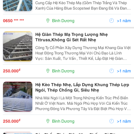
Cung Cấp Hệ Kèo Thép Mạ (Gồm Thép Trắng Và Thép
Xanh) Của Hãng Blue Scopsteel Bạn Đang Đã Và Đang
Có Ý Định Xây Dựng Một Căn Nhà Cho Riêng Mình? Bạn
Muốn Có Một Mái Nhà Vững Chắc Và Đẹp? Nhưng Bạn
0650 *** ***
Bình Dương
>1 năm
L
Hệ Giàn Thép Mạ Trọng Lượng Nhẹ
Tttruss,Không Gỉ Sét Rất Nhẹ
Công Ty Cổ Phần Xây Dựng Thương Mại Khang Gia Việt
Hoạt Động Trong Thương Mại Với Chủ Đạo Là Lĩnh
Vực: Sản Xuất, Tư Vấn , Thiết Kế, Lắp Đặt Hệ Giàn
Thép Mạ Trọng Lượng Nhẹ Thương Hiệu Tt-Truss, Phân
Phối Ngói Màu Nhật Bản Nakamura _Hp, Quan Điểm
₫
250.000
Bình Dương
>1 năm
Kinh
Hệ Kèo Thép Nhẹ, Lắp Dựng Khung Thép Lợp
Ngói, Thép Chống Gỉ, Siêu Nhẹ
Nhà Mái Ngó I Là Một Trong Những Kiến Trúc Phổ Biến
Nhất Ở Việt Nam. Mái Ngói Phù Hợp Với Cả Kiến Trúc
Phương Đông Và Phương Tây Và Đặt Biệt Phù Hợp Với
Khí Hậu Nhiệt Đới Nóng Ẩm Tại Việt Nam. Với Những
Đặt Tính Ưu Việt, Hệ Kèo Thép Nhẹ Làm Mái Ngói
₫
250.000
Bình Dương
>1 năm