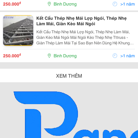
Đặc Điểm Hệ Giàn Kèo Hợp Kim Nhôm Kẽm Tttrus
₫
250.000
Bình Dương
>1 năm
Kết Cấu Thép Nhẹ Mái Lợp Ngói, Thép Nhẹ
Làm Mái, Giàn Kèo Mái Ngói
Kết Cấu Thép Nhẹ Mái Lợp Ngói, Thép Nhẹ Làm Mái,
Giàn Kèo Mái Ngói Mái Ngói Kèo Thép Nhẹ Tttruss -
Giàn Thép Làm Mái Tại Sao Bạn Nên Dùng Hệ Khung
Thép Nhẹ Cho Nhà Mái Ngói? Vì Kèo Thép Mạ Hợp Kim
Nhôm Kẽm Tttruss Được Thiết Kế Tự Động Bằng Phần
₫
250.000
Bình Dương
>1 năm
M
XEM THÊM