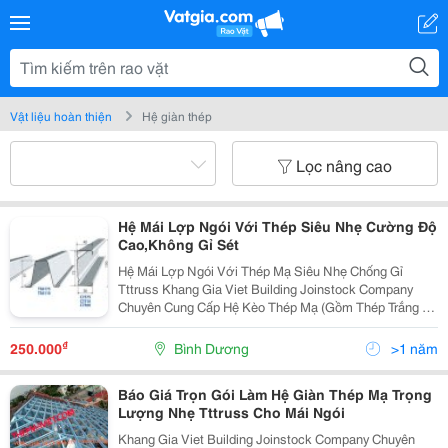
Vật liệu hoàn thiện
Hệ giàn thép
Lọc nâng cao
Hệ Mái Lợp Ngói Với Thép Siêu Nhẹ Cường Độ
Cao,Không Gỉ Sét
Hệ Mái Lợp Ngói Với Thép Mạ Siêu Nhẹ Chống Gỉ
Tttruss Khang Gia Viet Building Joinstock Company
Chuyên Cung Cấp Hệ Kèo Thép Mạ (Gồm Thép Trắng Và
Thép Xanh) Của Hãng Blue Scopsteel Bạn Đang Đã Và
Đang Có Ý Định Xây Dựng Một Căn Nhà Cho Riêng Mì
₫
250.000
Bình Dương
>1 năm
Báo Giá Trọn Gói Làm Hệ Giàn Thép Mạ Trọng
Lượng Nhẹ Tttruss Cho Mái Ngói
Khang Gia Viet Building Joinstock Company Chuyên