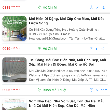
Kéo Di Động Là Giải Pháp Tuyệt Vời Cho Ngôi Nhà Của
Bạn, Với Những Công Dụng R
0918 *** ***
Hồ Chí Minh
>1 năm
Mái Hiên Di Động, Mái Xếp Che Mưa, Mái Kéo
Lượn Sóng
Cơ Khí Xây Dựng Tổng Hợp Hoàng Quân Hotline :
0919.771.329 (Ms.nhi) Email:
Hoangquan682@Gmail.com Tận Tâm - Uy Tín - Chất
Lượng - Chúng Tôi Chuyên Thiết Kế Thi Công Mái Hiên
Các Loại Tận Nơi Giá Rẻ . Sản Phẩm Dùng Cho Các
0919 *** ***
Hồ Chí Minh
>1 năm
Công Trình : Nhà Phố,B
Thi Công Mái Che Hiên Nhà, Mái Che Đẹp, Mái
Xếp, Mái Hiên Di Động, Mái Che Hồ Bơi
Mái Che Mái Xinh Hotline: 0906.468.862 - 0918.607.749
Website: Https://Sites.google.com/Site/Maichemaixinh/
Đơn Vị Làm Mái Hiên Di Động, Mái Xếp Uy Tín Mái Xinh
Là Đơn Vị Tiên Phong Hàng Đầu Trong Việc Sản Xuất,
Cung Cấp Các Dòng Sản Phẩm
0906 *** ***
Buôn Mê Thuột
>1 năm
Vòm Nhà Đẹp, Nhà Vòm Sắt, Tôn Giá Rẻ, Mẫu
Nhà Có Mái Hiên Đẹp, Che Dù, Mái Hiên