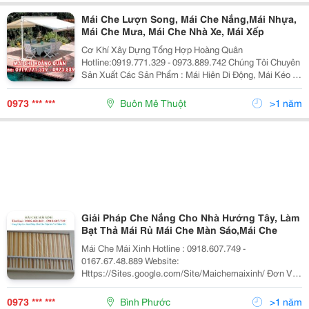
Mái Che Lượn Song, Mái Che Nắng,Mái Nhựa,
Mái Che Mưa, Mái Che Nhà Xe, Mái Xếp
Cơ Khí Xây Dựng Tổng Hợp Hoàng Quân
Hotline:0919.771.329 - 0973.889.742 Chúng Tôi Chuyên
Sản Xuất Các Sản Phẩm : Mái Hiên Di Động, Mái Kéo Di
Động, Khung Nhôm Thép, Inox,Thay Bạt, Thay Khung Di
Động. Đặc Biệt : In Kèm Hình Ảnh,Logo, Chữ,
0973 *** ***
Buôn Mê Thuột
>1 năm
Giải Pháp Che Nắng Cho Nhà Hướng Tây, Làm
Bạt Thả Mái Rủ Mái Che Màn Sáo,Mái Che
Mái Che Mái Xinh Hotline : 0918.607.749 -
0167.67.48.889 Website:
Https://Sites.google.com/Site/Maichemaixinh/ Đơn Vị
Làm Mái Hiên Di Động, Mái Xếp Uy Tín Sản Phẩm Mái
Hiên Di Động Mái Xinh Được Sản Xuất Từ Nguồn
0973 *** ***
Bình Phước
>1 năm