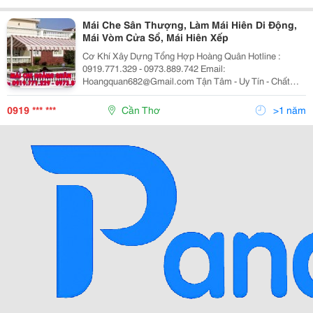
Nguyên Liệu Uy Tín Trong
Mái Che Sân Thượng, Làm Mái Hiên Di Động,
Mái Vòm Cửa Sổ, Mái Hiên Xếp
Cơ Khí Xây Dựng Tổng Hợp Hoàng Quân Hotline :
0919.771.329 - 0973.889.742 Email:
Hoangquan682@Gmail.com Tận Tâm - Uy Tín - Chất
Lượng - Công Ty Chúng Tôi Chuyên Thiết Kế Thi Công
Mái Xếp Lượn Sóng, Mái Che Nhà Xe, Mái Vòm Bạt... -
0919 *** ***
Cần Thơ
>1 năm
Ưu Đ