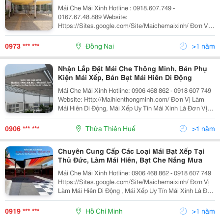
Mái Che Mái Xinh Hotline : 0918.607.749 -
0167.67.48.889 Website:
Https://Sites.google.com/Site/Maichemaixinh/ Đơn Vị
Làm Mái Hiên Di Động, Mái Xếp Uy Tín Mái Xinh Là Đơn
Vị Tiên Phong Hàng Đầu Trong Việc Sản Xuất, Cung Cấp
0973 *** ***
Đồng Nai
>1 năm
Các Dòng Sản P
Nhận Lắp Đặt Mái Che Thông Minh, Bán Phụ
Kiện Mái Xếp, Bán Bạt Mái Hiên Di Động
Mái Che Mái Xinh Hotline: 0906 468 862 - 0918 607 749
Website: Http://Maihienthongminh.com/ Đơn Vị Làm
Mái Hiên Di Động, Mái Xếp Uy Tín Mái Xinh Là Đơn Vị
Tiên Phong Hàng Đầu Trong Việc Sản Xuất, Cung Cấp
Các Dòng Sản Phẩm Mái Hiên Di Độn
0906 *** ***
Thừa Thiên Huế
>1 năm
Chuyên Cung Cấp Các Loại Mái Bạt Xếp Tại
Thủ Đức, Làm Mái Hiên, Bạt Che Nắng Mưa
Mái Che Mái Xinh Hotline: 0906 468 862 - 0918 607 749
Https://Sites.google.com/Site/Maichemaixinh/ Đơn Vị
Làm Mái Hiên Di Động , Mái Xếp Uy Tín Mái Xinh Là Đơn
Vị Tiên Phong Hàng Đầu Trong Việc Sản Xuất, Cung Cấp
Các Dòng Sản Phẩm Mái Hiê
0919 *** ***
Hồ Chí Minh
>1 năm