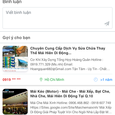
Bình luận
Gợi ý cho bạn
Chuyên Cung Cấp Dịch Vụ Sửa Chữa Thay
Thế Mái Hiên Di Động...
Cơ Khí Xây Dựng Tổng Hợp Hoàng Quân Hotline :
0919.771.329 (Ms.nhi) Email:
Hoangquan682@Gmail.com Tận Tâm - Uy Tín - Chất
Lượng - Chúng Tôi Chuyên Thiết Kế Thi Công Mái Hiên
Các Loại Tận Nơi Giá Rẻ . Sản Phẩm Dùng Cho Các
0919 *** ***
Hồ Chí Minh
>1 năm
Công Trình : Nhà Ph
Mái Kéo (Motor) - Mái Che - Mái Xếp, Bạt Che,
Nhà Che, Mái Hiên Di Động Tại Q.10
Mái Che Mái Xinh Hotline: 0906.468.862 - 0918 607 749
Https://Sites.google.com/Site/Maichemaixinh/ Mái Xếp
Di Động Giải Pháp Tuyệt Vời Cho Ngôi Nhà Lắp Đặt Mái