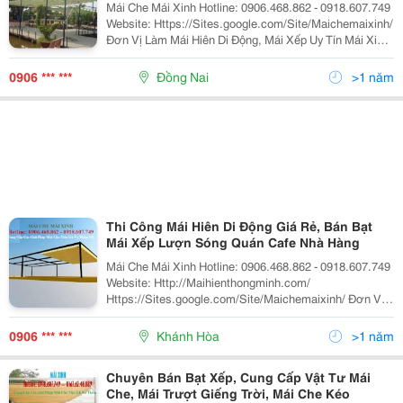
Mái Che Mái Xinh Hotline: 0906.468.862 - 0918.607.749
Website: Https://Sites.google.com/Site/Maichemaixinh/
Đơn Vị Làm Mái Hiên Di Động, Mái Xếp Uy Tín Mái Xinh
Là Đơn Vị Tiên Phong Hàng Đầu Trong Việc Sản Xuất,
Cung Cấp Các Dòng Sản Phẩm
0906 *** ***
Đồng Nai
>1 năm
Thi Công Mái Hiên Di Động Giá Rẻ, Bán Bạt
Mái Xếp Lượn Sóng Quán Cafe Nhà Hàng
Mái Che Mái Xinh Hotline: 0906.468.862 - 0918.607.749
Website: Http://Maihienthongminh.com/
Https://Sites.google.com/Site/Maichemaixinh/ Đơn Vị
Làm Mái Hiên Di Động, Mái Xếp Uy Tín Mái Xinh Là Đơn
Vị Tiên Phong Hàng Đầu Trong Việc Sản
0906 *** ***
Khánh Hòa
>1 năm
Chuyên Bán Bạt Xếp, Cung Cấp Vật Tư Mái
Che, Mái Trượt Giếng Trời, Mái Che Kéo