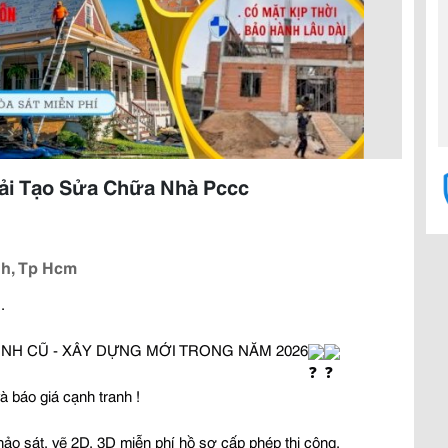
Cải Tạo Sửa Chữa Nhà Pccc
nh, Tp Hcm
.
ÌNH CŨ - XÂY DỰNG MỚI TRONG NĂM 2026
à báo giá cạnh tranh !
hảo sát, vẽ 2D, 3D miễn phí hồ sơ cấp phép thi công.