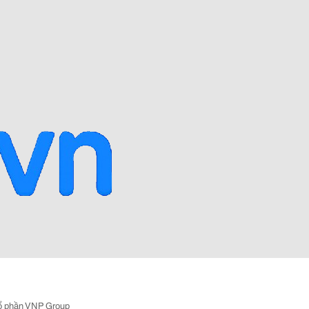
ổ phần VNP Group