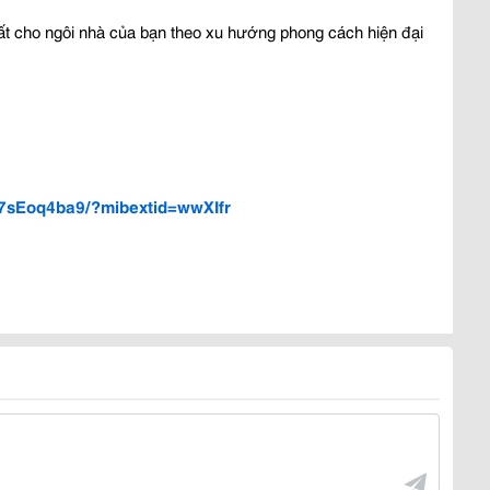
hất cho ngôi nhà của bạn theo xu hướng phong cách hiện đại 
17sEoq4ba9/?mibextid=wwXIfr