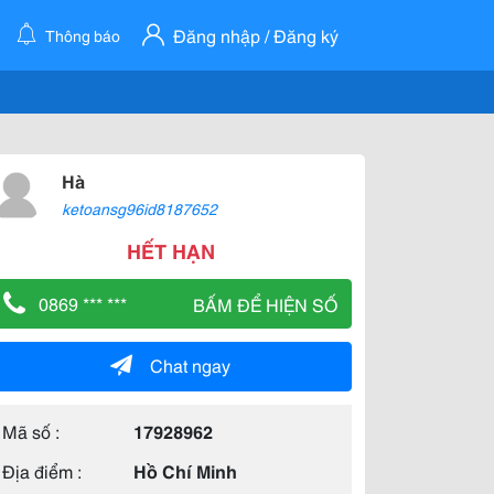
Đăng nhập / Đăng ký
Thông báo
Hà
ketoansg96id8187652
HẾT HẠN
0869 *** ***
BẤM ĐỂ HIỆN SỐ
Chat ngay
Mã số :
17928962
Địa điểm :
Hồ Chí Minh