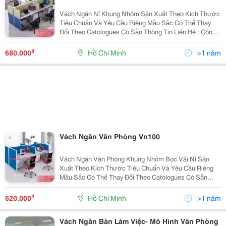
Vách Ngăn Nỉ Khung Nhôm Sản Xuất Theo Kích Thước
Tiêu Chuẩn Và Yêu Cầu Riêng Mầu Sắc Có Thể Thay
Đổi Theo Catologues Có Sẵn Thông Tin Liên Hệ : Công
Ty Cổ Phần Thanh Bình Group Hotline/Zalo : 0979 634
326 - 093 247 3688 (Mr. Phương) ...
₫
680.000
Hồ Chí Minh
>1 năm
Vách Ngăn Văn Phòng Vn100
Vách Ngăn Văn Phòng Khung Nhôm Bọc Vải Nỉ Sản
Xuất Theo Kích Thước Tiêu Chuẩn Và Yêu Cầu Riêng
Mầu Sắc Có Thể Thay Đổi Theo Catologues Có Sẵn
Thông Tin Liên Hệ : Công Ty Cổ Phần Thanh Bình Group
Website : Www.thanhbinhgroup.com.vn Email :...
₫
620.000
Hồ Chí Minh
>1 năm
Vách Ngăn Bàn Làm Việc- Mô Hình Văn Phòng