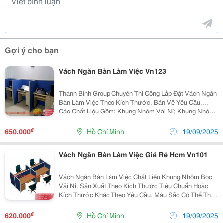
Gợi ý cho bạn
Vách Ngăn Bàn Làm Việc Vn123
Thanh Bình Group Chuyên Thi Công Lắp Đặt Vách Ngăn
Bàn Làm Việc Theo Kích Thước, Bản Vẽ Yêu Cầu,...
Các Chất Liệu Gồm: Khung Nhôm Vải Nỉ; Khung Nhôm
Vải Nỉ - Kính, Gỗ, Gỗ - Kính, Mica,... Thông Tin Liên Hệ :
Công Ty Cổ Phần Thanh Bình Group ...
₫
650.000
Hồ Chí Minh
19/09/2025
Vách Ngăn Bàn Làm Việc Giá Rẻ Hcm Vn101
Vách Ngăn Bàn Làm Việc Chất Liệu Khung Nhôm Bọc
Vải Nỉ. Sản Xuất Theo Kích Thước Tiêu Chuẩn Hoặc
Kích Thước Khác Theo Yêu Cầu. Màu Sắc Có Thể Thay
Đổi Theo Catologues Có Sẵn. Giá Cả Cạnh Tranh, Thi
Công Nhanh Chóng. Thông Tin Liên Hệ : Công...
₫
620.000
Hồ Chí Minh
19/09/2025