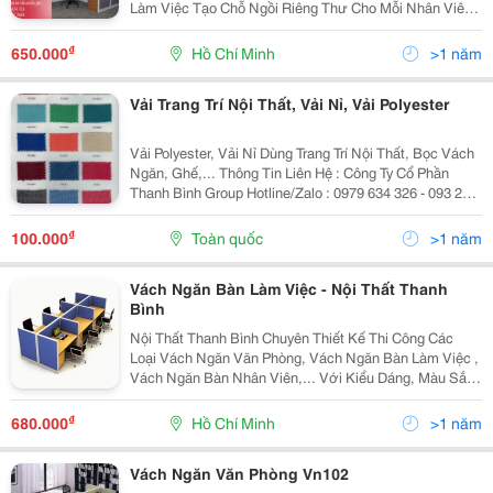
Làm Việc Tạo Chỗ Ngồi Riêng Thư Cho Mỗi Nhân Viên,
Phòng Ban. Vách Ngăn Bàn Làm Việc Nhân Viên Có 5
Loại Chất Liệu Khác Nhau Là: Vách Ngăn Bọc Nỉ Ốp...
₫
650.000
Hồ Chí Minh
>1 năm
Vải Trang Trí Nội Thất, Vải Nỉ, Vải Polyester
Vải Polyester, Vải Nỉ Dùng Trang Trí Nội Thất, Bọc Vách
Ngăn, Ghế,... Thông Tin Liên Hệ : Công Ty Cổ Phần
Thanh Bình Group Hotline/Zalo : 0979 634 326 - 093 247
3688 (Mr. Phương) Website:
Www.thanhbinhgroup.com.vn Email :...
₫
100.000
Toàn quốc
>1 năm
Vách Ngăn Bàn Làm Việc - Nội Thất Thanh
Bình
Nội Thất Thanh Bình Chuyên Thiết Kế Thi Công Các
Loại Vách Ngăn Văn Phòng, Vách Ngăn Bàn Làm Việc ,
Vách Ngăn Bàn Nhân Viên,... Với Kiểu Dáng, Màu Sắc,
Kích Thước Đa Dạng Theo Nhu Cầu Của Khách Hàng.
Các Loại Vách Ngăn Thông Dụng Như: Vách Ngăn Nỉ...
₫
680.000
Hồ Chí Minh
>1 năm
Vách Ngăn Văn Phòng Vn102