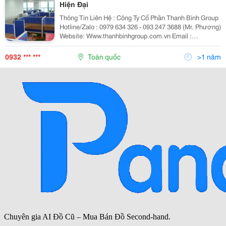
Hiện Đại
Thông Tin Liên Hệ : Công Ty Cổ Phần Thanh Bình Group
Hotline/Zalo : 0979 634 326 - 093 247 3688 (Mr. Phương)
Website: Www.thanhbinhgroup.com.vn Email :
Thanhbinhgroup.hcm@Gmail.com Công Ty Cổ Phần
Thanh Bình Group Là Nhà Cung Cấp Hàng Đầu...
0932 *** ***
Toàn quốc
>1 năm