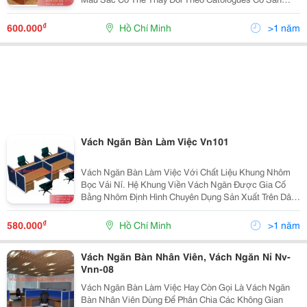
Thông Tin Liên Hệ : Công Ty Cổ Phần Thanh Bình Group
Website : Www.thanhbinhgroup.com.vn Email :...
₫
600.000
Hồ Chí Minh
>1 năm
Vách Ngăn Bàn Làm Việc Vn101
Vách Ngăn Bàn Làm Việc Với Chất Liệu Khung Nhôm
Bọc Vải Nỉ. Hệ Khung Viền Vách Ngăn Được Gia Cố
Bằng Nhôm Định Hình Chuyên Dụng Sản Xuất Trên Dây
Chuyền Hiện Đại, Sơn Tĩnh Điện Với Nhiều Mầu Sắc Đa
Dạng (Ghi Xám, Trắng Sữa, Xám Trắng, Đen&Hellip;)....
₫
580.000
Hồ Chí Minh
>1 năm
Vách Ngăn Bàn Nhân Viên, Vách Ngăn Nỉ Nv-
Vnn-08
Vách Ngăn Bàn Làm Việc Hay Còn Gọi Là Vách Ngăn
Bàn Nhân Viên Dùng Để Phân Chia Các Không Gian