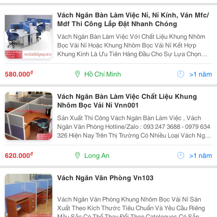
Vách Ngăn Bàn Làm Việc Nỉ, Nỉ Kính, Ván Mfc/
Mdf Thi Công Lắp Đặt Nhanh Chóng
Vách Ngăn Bàn Làm Việc Với Chất Liệu Khung Nhôm
Bọc Vải Nỉ Hoặc Khung Nhôm Bọc Vải Nỉ Kết Hợp
Khung Kính Là Ưu Tiên Hàng Đầu Cho Sự Lựa Chọn
Chất Liệu Vách Ngăn Bởi Tính Phổ Biến, Thi Công
Nhanh, Giá Thành Hợp Lý. Nội Thất Thanh Bình Group
₫
580.000
Hồ Chí Minh
>1 năm
Sản Xuất...
Vách Ngăn Bàn Làm Việc Chất Liệu Khung
Nhôm Bọc Vải Nỉ Vnn001
Sản Xuất Thi Công Vách Ngăn Bàn Làm Việc , Vách
Ngăn Văn Phòng Hotline/Zalo : 093 247 3688 - 0979 634
326 Hiện Nay Trên Thị Trường Có Nhiều Loại Vách Ngăn
Khác Nhau, Đa Dạng Về Chất Liệu, Từ Gỗ, Nỉ, Kính, Di
Động&Hellip;. Vách Ngăn Văn Phòng Bằng...
₫
620.000
Long An
>1 năm
Vách Ngăn Văn Phòng Vn103
Vách Ngăn Văn Phòng Khung Nhôm Bọc Vải Nỉ Sản
Xuất Theo Kích Thước Tiêu Chuẩn Và Yêu Cầu Riêng
Mầu Sắc Có Thể Thay Đổi Theo Catologues Có Sẵn