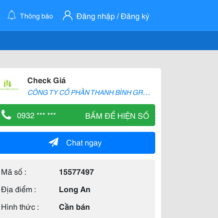
Đăng nhập / Đăng ký
Thông báo
Check Giá
C
ÔNG TY CỔ PHẦN THANH BÌNH GROUP
0932 *** ***
BẤM ĐỂ HIỆN SỐ
Chat ngay
Mã số :
15577497
Địa điểm :
Long An
Hình thức :
Cần bán