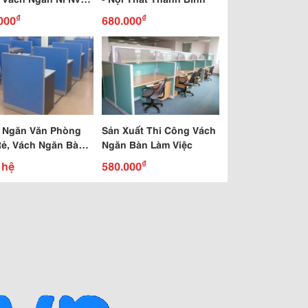
08
₫
₫
000
680.000
 Ngăn Văn Phòng
Sản Xuất Thi Công Vách
Rẻ, Vách Ngăn Bàn
Ngăn Bàn Làm Việc
 Viên, Vách Ngăn
₫
 hệ
580.000
Làm Việc