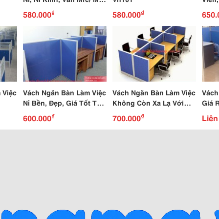
Thi Công Lắp Đặt Nhanh
Vnn-
₫
₫
580.000
580.000
650.
Chóng
 Việc
Vách Ngăn Bàn Làm Việc
Vách Ngăn Bàn Làm Việc
Vách
Nỉ Bền, Đẹp, Giá Tốt Thi
Không Còn Xa Lạ Với
Giá 
Công Nhanh Chóng Hcm
Không Gian Văn Phòng
Nhân
₫
₫
600.000
700.000
Liên
Bàn 