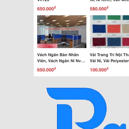
Thi Công Lắp Đặt 
₫
₫
650.000
580.000
Chóng
Vách Ngăn Bàn Nhân
Vải Trang Trí Nội Th
Viên, Vách Ngăn Nỉ Nv-
Vải Nỉ, Vải Polyester
Vnn-08
₫
₫
650.000
100.000