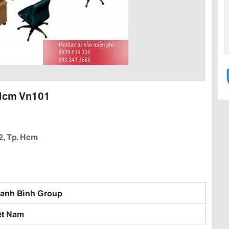
 Hcm Vn101
2, Tp. Hcm
anh Bình Group
ệt Nam