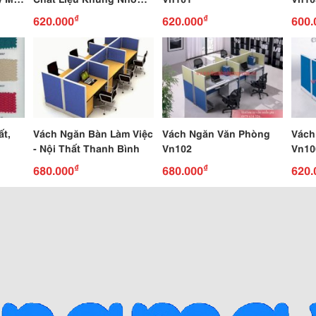
Nhanh
Bọc Vải Nỉ Vnn001
₫
₫
620.000
620.000
600.
ất,
Vách Ngăn Bàn Làm Việc
Vách Ngăn Văn Phòng
Vách
- Nội Thất Thanh Bình
Vn102
Vn10
₫
₫
680.000
680.000
620.