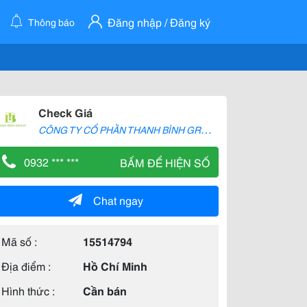
Đăng nhập / Đăng ký
Thông báo
Check Giá
C
ÔNG TY CỔ PHẦN THANH BÌNH GROUP
0932 *** ***
BẤM ĐỂ HIỆN SỐ
Chat ngay
Mã số :
15514794
Địa điểm :
Hồ Chí Minh
Hình thức :
Cần bán