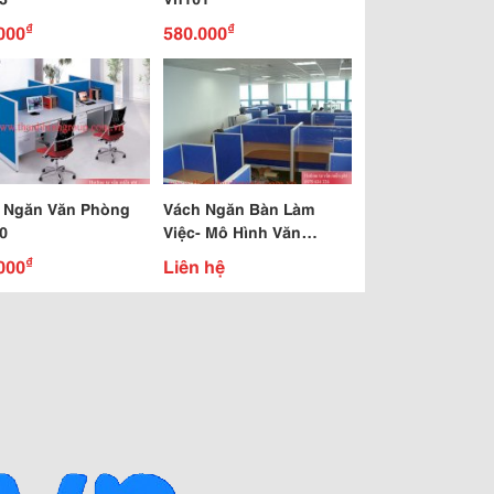
₫
₫
000
580.000
 Ngăn Văn Phòng
Vách Ngăn Bàn Làm
0
Việc- Mô Hình Văn
Phòng Hiện Đại
₫
000
Liên hệ