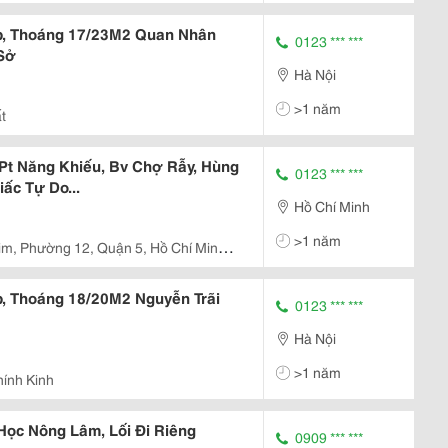
p, Thoáng 17/23M2 Quan Nhân
0123 *** ***
 Sở
Hà Nội
>1 năm
t
Pt Năng Khiếu, Bv Chợ Rẫy, Hùng
0123 *** ***
ấc Tự Do...
Hồ Chí Minh
>1 năm
m, Phường 12, Quận 5, Hồ Chí Minh,
, Thoáng 18/20M2 Nguyễn Trãi
0123 *** ***
Hà Nội
>1 năm
hính Kinh
Học Nông Lâm, Lối Đi Riêng
0909 *** ***