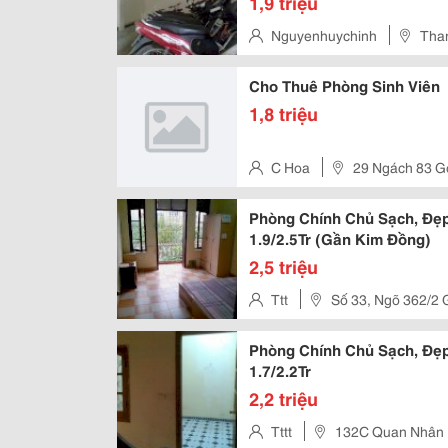
1,9 triệu
Nguyenhuychinh
Than
Cho Thuê Phòng Sinh Viên
1,8 triệu
C Hoa
29 Ngách 83 G
Phòng Chính Chủ Sạch, Đẹp
1.9/2.5Tr (Gần Kim Đồng)
2,5 triệu
Ttt
Số 33, Ngõ 362/2 
Phòng Chính Chủ Sạch, Đẹ
1.7/2.2Tr
2,2 triệu
Tttt
132C Quan Nhân