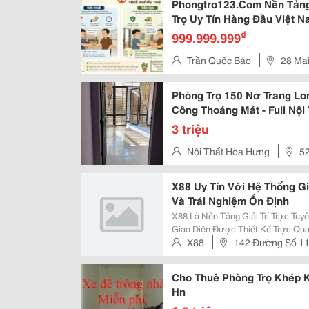
Phongtro123.Com Nền Tảng
Trọ Uy Tín Hàng Đầu Việt 
₫
999.999.999
Trần Quốc Bảo
28 Mai
Phòng Trọ 150 Nơ Trang Lon
Công Thoáng Mát - Full Nội
3 triệu
Nội Thất Hòa Hưng
52
Hcm
X88 Uy Tín Với Hệ Thống Gi
Và Trải Nghiệm Ổn Định
X88 Là Nền Tảng Giải Trí Trực Tu
Giao Diện Được Thiết Kế Trực Qua
Tính, Giúp Người Dùng Thao Tác 
X88
142 Đường Số 11
Hỗ Trợ Bảo Vệ Thông Tin Cá Nhân 
Đức, Tp. Hồ Chí Minh
Cho Thuê Phòng Trọ Khép K
Hn