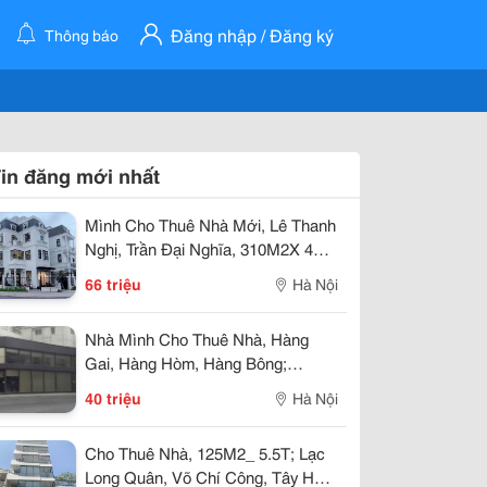
Đăng nhập / Đăng ký
Thông báo
in đăng mới nhất
Mình Cho Thuê Nhà Mới, Lê Thanh
Nghị, Trần Đại Nghĩa, 310M2X 4T
-66 Tr
66 triệu
Hà Nội
Nhà Mình Cho Thuê Nhà, Hàng
Gai, Hàng Hòm, Hàng Bông;
220M2* 2T -40 Tr
40 triệu
Hà Nội
Cho Thuê Nhà, 125M2_ 5.5T; Lạc
Long Quân, Võ Chí Công, Tây Hồ