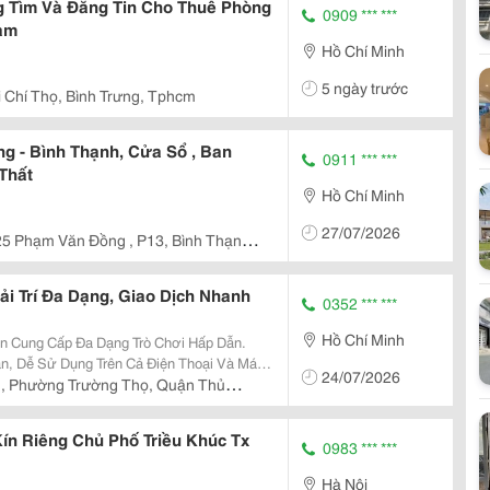
 Tìm Và Đăng Tin Cho Thuê Phòng
0909 *** ***
Nam
Hồ Chí Minh
5 ngày trước
 Chí Thọ, Bình Trưng, Tphcm
g - Bình Thạnh, Cửa Sổ , Ban
0911 *** ***
 Thất
Hồ Chí Minh
27/07/2026
5 Phạm Văn Đồng , P13, Bình Thạnh ,
ải Trí Đa Dạng, Giao Dịch Nhanh
0352 *** ***
Hồ Chí Minh
yến Cung Cấp Đa Dạng Trò Chơi Hấp Dẫn.
n, Dễ Sử Dụng Trên Cả Điện Thoại Và Máy
24/07/2026
Nhanh Chóng. Hệ Thống Bảo Mật Tiên Tiến
, Phường Trường Thọ, Quận Thủ
Và...
ín Riêng Chủ Phố Triều Khúc Tx
0983 *** ***
Hà Nội