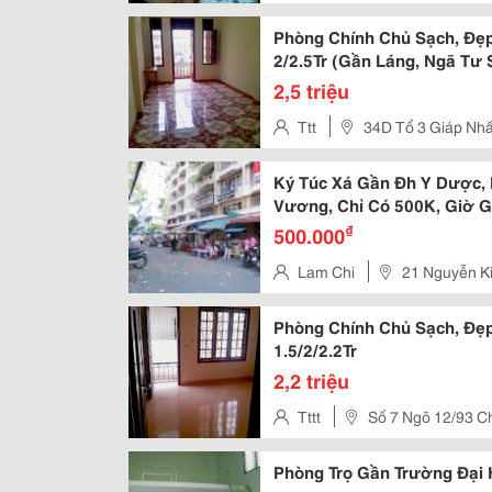
Phòng Chính Chủ Sạch, Đẹ
2/2.5Tr (Gần Láng, Ngã Tư
2,5 triệu
Ttt
34D Tổ 3 Giáp Nhấ
Ký Túc Xá Gần Đh Y Dược, 
Vương, Chỉ Có 500K, Giờ Gi
₫
500.000
Lam Chi
21 Nguyễn Ki
Việt Nam
Phòng Chính Chủ Sạch, Đẹp
1.5/2/2.2Tr
2,2 triệu
Tttt
Số 7 Ngõ 12/93 C
Phòng Trọ Gần Trường Đại 