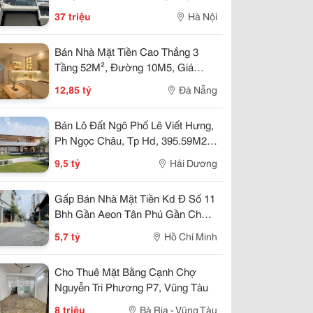
-37 Tr
37 triệu
Hà Nội
Bán Nhà Mặt Tiền Cao Thắng 3
Tầng 52M², Đường 10M5, Giá
12,85 Tỷ
12,85 tỷ
Đà Nẵng
Bán Lô Đất Ngõ Phố Lê Viết Hưng,
Ph Ngọc Châu, Tp Hd, 395.59M2,
Mt 22.23M, Giá Tốt
9,5 tỷ
Hải Dương
Gấp Bán Nhà Mặt Tiền Kd Đ Số 11
Bhh Gần Aeon Tân Phú Gần Chợ
26/3-2 Tầng 60M2-5 Tỷ7
5,7 tỷ
Hồ Chí Minh
Cho Thuê Mặt Bằng Cạnh Chợ
Nguyễn Tri Phương P7, Vũng Tàu
8 triệu
Bà Rịa - Vũng Tàu