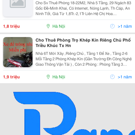
Cho Sv Thuê Phòng 18-22M2, Nhà 5 Tầng, 29 Ngách 83
Gốc Đề-Minh Khai, Có Internet, Nóng Lạnh, Th Cáp, An
Ninh Tốt, Giá Từ 1,8Tr.-2,1Tr Liên Hệ Chị Hoa
0982846808
1,8 triệu
Hà Nội
>1 năm
Cho Thuê Phòng Trọ Khép Kín Riêng Chủ Phố
Triều Khúc Tx Hn
Nhà 6T Mới Xây ,Riêng Chủ , Tầng 1 Để Xe , Tầng 2-6
Mỗi Tầng 2 Phòng Khép Kín (Gần Trường Đh Công Nghệ
Giao Thông Vận Tải ) , Còn 2 Phòng : Phòng Tầng 3
Rộng 20M2 Khép Kín + Gác Sép Để Đồ Và Phòng Tầng
2 Rộng 20M2 Khép Kín + Gác Sép Để Đồ . Phòng Có
1,9 triệu
Hà Nội
>1 năm