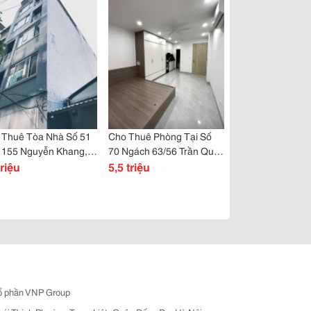
 319 Đường Tam
h, Hoàng Mai, Hà Nội.
 Thuê Tòa Nhà Số 51
Cho Thuê Phòng Tại Số
 155 Nguyễn Khang,
70 Ngách 63/56 Trần Quốc
 Hòa, Cầu Giấy
triệu
Vượng, Phường Dịch
5,5 triệu
Vọng Hậu, Cầu Giấy.
ổ phần VNP Group