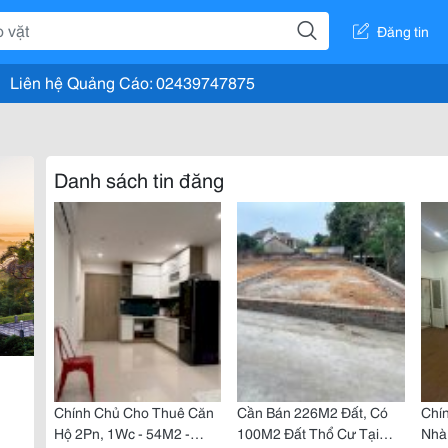
Đăng tin
Liên hệ Quảng Cáo: 02439747875
Danh sách tin đăng
Chính Chủ Cho Thuê Căn
Cần Bán 226M2 Đất, Có
Chí
Hộ 2Pn, 1Wc - 54M2 -
100M2 Đất Thổ Cư Tại
Nhà