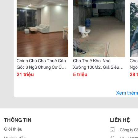
Ngõ
Trin
Chính Chủ Cho Thuê Căn
Cho Thuê Kho, Nhà
Cho
Góc 3 Ngủ Chung Cư Cao
Xưởng 100M2, Giá Siêu
Ngõ
Cấp Stellar, 35 Lê Văn
21 triệu
Hời 5 Triệu Vnd Tại Tổ 17,
5 triệu
Yên
28 
Thiêm, Hn.
Thị Trấn Đông Anh, Hà Nội
Xem thêm
THÔNG TIN
LIÊN HỆ
Giới thiệu
Công ty C