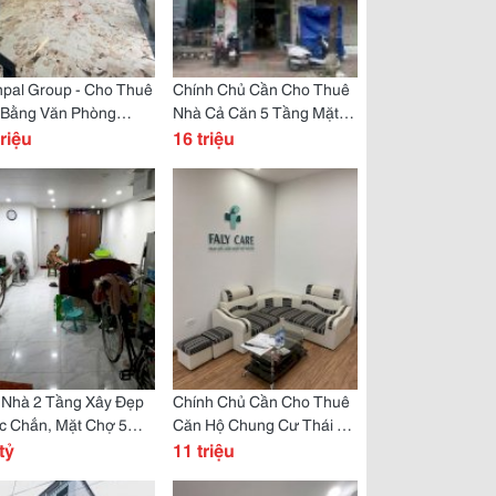
pal Group - Cho Thuê
Chính Chủ Cần Cho Thuê
 Bằng Văn Phòng
Nhà Cả Căn 5 Tầng Mặt
 1, Kđt Geleximco Lê
triệu
Phố Số 131 Vũ Tông
16 triệu
ng Tấn
Phan, Thanh Xuân, Hà
Nội.
 Nhà 2 Tầng Xây Đẹp
Chính Chủ Cần Cho Thuê
c Chắn, Mặt Chợ 5
Căn Hộ Chung Cư Thái Hà
g Buôn Bán Sầm Uất,
tỷ
Bộ Công An, 43 Phạm Văn
11 triệu
ng Các Ngõ 72 Đường
Đồng, Cầu Giấy
h Nam Ngõ 293 Hoặc