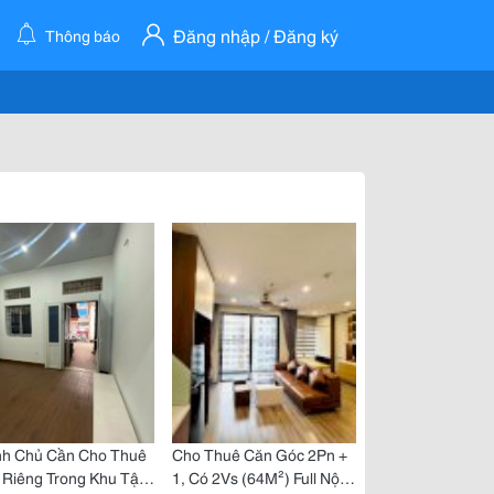
Đăng nhập / Đăng ký
Thông báo
nh Chủ Cần Cho Thuê
Cho Thuê Căn Góc 2Pn +
 Riêng Trong Khu Tập
1, Có 2Vs (64M²) Full Nội