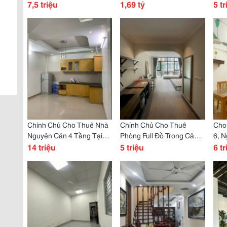
7,5Tr Ở S2.09, Sapphire 2,
7,5 triệu
Thôn Yên Mỹ, Xã Thanh
1,69 tỷ
Thể
5 tr
Vinhomes Ocean Park Gia
Mỹ, Thị Xã Sơn Tây, Hà
Cầu
Lâm
Nội
Mai
Chính Chủ Cho Thuê Nhà
Chính Chủ Cho Thuê
Cho
Nguyên Căn 4 Tầng Tại
Phòng Full Đồ Trong Căn
6, N
Đường Mỹ Đình.
14 triệu
Liền Kề Vinhome Ocean
5 triệu
Thọ
6 tr
Park 3, Vịnh Thiên Đường
Liêm
1