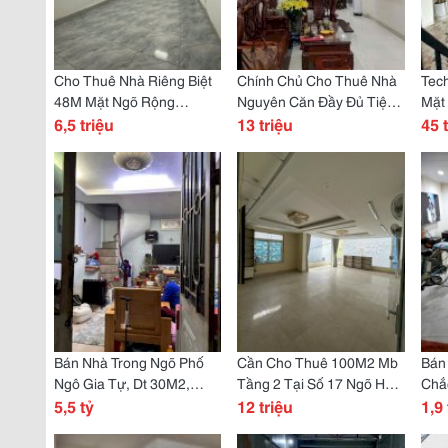
Cho Thuê Nhà Riêng Biệt
Chính Chủ Cho Thuê Nhà
Tech
48M Mặt Ngõ Rộng
Nguyên Căn Đầy Đủ Tiện
Mặt
Đường Giáp Hải- Đa Tốn,
6,5 triệu
Nghi Ở Ngọc Thụy, Bồ Đề,
13 triệu
Tầng
45 
Ngõ 2 Oto Tránh Nhau.
Hà Nội
Trọ
Bán Nhà Trong Ngõ Phố
Cần Cho Thuê 100M2 Mb
Bán
Ngô Gia Tự, Dt 30M2,
Tầng 2 Tại Số 17 Ngõ Hòa
Chắ
Hướng Đông Nam Cực
5,5 tỷ
Bình 2 (P.minh Khai, Hbt),
12 triệu
Tần
1,9 
Mát, Gần Đường, Gần
Hn,
Thô
Chợ, Gần Trường
Lĩn