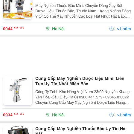
Máy Nghiền Thuốc Bắc Mini: Chuyên Dùng Xay Bột
Dược Liệu, Thuốc Bắc, Thuốc Nam...trong Ngành Đông
Y Or Có Thể Xay Nhuyễn Các Loại Hạt Như: Hạt Bắp,
Hạt Đậu Nành, Hạt Tiêu. Các Loại Thức Phẩm Cứng
Như Tam Thất, Gừng, Nghệ , Các Loại Rễ Cây, Nấm,
0944 *** ***
Hà Nội
>1 năm
Mục N
Cung Cấp Máy Nghiền Dược Liệu Mini, Liên
Tục Uy Tín Nhất Miền Bắc
Công Ty Tnhh Kho Hàng Việt Nam 23/99 Nguyễn Khang-
Yên Hòa -Cầu Giấy-Hà Ội 0986.411.579 - 09345.81.022
Chuyên Cung Cấp Máy Xay(Nghiền) Dược Liệu Hãng
Kanghe Df-15, Df-20, Df-30, Df-35, Df-40... Máy Nghiền
Có Đặc Điểm Cấp Liên Tục, Ng
0934 *** ***
Hà Nội
>1 năm
Cung Cấp Máy Nghiền Thuốc Bắc Uy Tín Hà
Nội