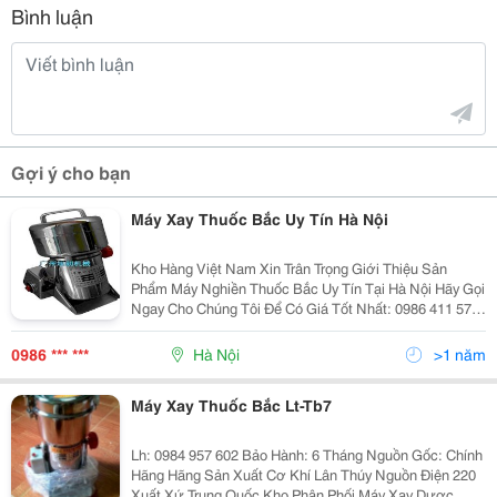
Bình luận
Gợi ý cho bạn
Máy Xay Thuốc Bắc Uy Tín Hà Nội
Kho Hàng Việt Nam Xin Trân Trọng Giới Thiệu Sản
Phẩm Máy Nghiền Thuốc Bắc Uy Tín Tại Hà Nội Hãy Gọi
Ngay Cho Chúng Tôi Để Có Giá Tốt Nhất: 0986 411 579
0934.581.022 (Mr.hạ) Nhân Dịp Noel Có Khuyễn Mãi
Giảm Giá Cho Tất Cả Các Mặt Hàng Bán Ra
0986 *** ***
Hà Nội
>1 năm
Máy Xay Thuốc Bắc Lt-Tb7
Lh: 0984 957 602 Bảo Hành: 6 Tháng Nguồn Gốc: Chính
Hãng Hãng Sản Xuất Cơ Khí Lân Thúy Nguồn Điện 220
Xuất Xứ Trung Quốc Kho Phân Phối Máy Xay Dược