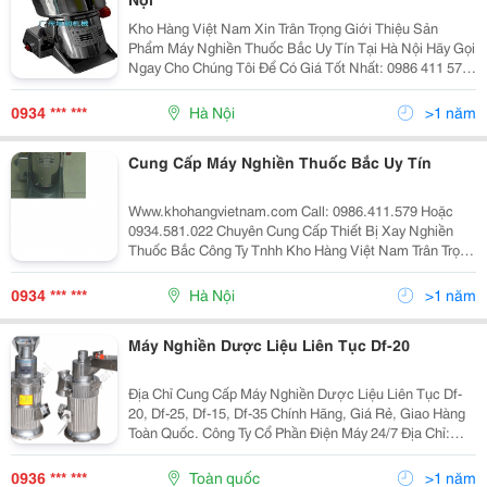
Kho Hàng Việt Nam Xin Trân Trọng Giới Thiệu Sản
Phẩm Máy Nghiền Thuốc Bắc Uy Tín Tại Hà Nội Hãy Gọi
Ngay Cho Chúng Tôi Để Có Giá Tốt Nhất: 0986 411 579
---- 0934.581.022 Nhân Dịp Noel Có Khuyễn Mãi Giảm
Giá Cho Tất Cả Các Mặt Hàng Bán Ra Côn
0934 *** ***
Hà Nội
>1 năm
Cung Cấp Máy Nghiền Thuốc Bắc Uy Tín
Www.khohangvietnam.com Call: 0986.411.579 Hoặc
0934.581.022 Chuyên Cung Cấp Thiết Bị Xay Nghiền
Thuốc Bắc Công Ty Tnhh Kho Hàng Việt Nam Trân Trọng
Gửi Đến Quý Khách Hàng Báo Giá Máy Nghiền Thuốc
Bắc Với Các Chủng Loại Sau: 1. Máy Nghiền
0934 *** ***
Hà Nội
>1 năm
Máy Nghiền Dược Liệu Liên Tục Df-20
Địa Chỉ Cung Cấp Máy Nghiền Dược Liệu Liên Tục Df-
20, Df-25, Df-15, Df-35 Chính Hãng, Giá Rẻ, Giao Hàng
Toàn Quốc. Công Ty Cổ Phần Điện Máy 24/7 Địa Chỉ:
Tòa Nhà B3D Khu Đô Thị Nam Trung Yên, Trung Hòa,
Cầu Giấy, Hà Nội Hotline: 0888289933 -
0936 *** ***
Toàn quốc
>1 năm