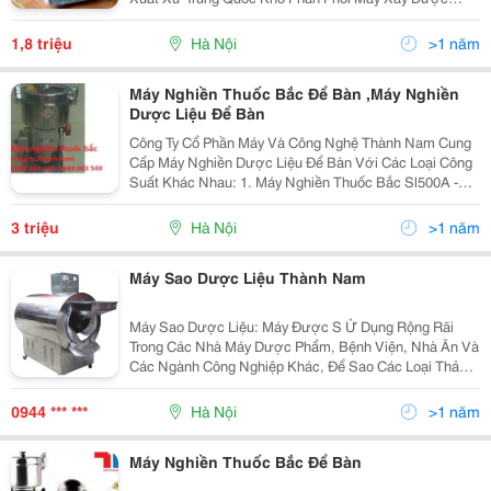
Liệu, Máy Xay Nghiền Thuốc Bắc, Thảo Dược Nhập
Khẩu
1,8 triệu
Hà Nội
>1 năm
Máy Nghiền Thuốc Bắc Để Bàn ,Máy Nghiền
Dược Liệu Để Bàn
Công Ty Cổ Phần Máy Và Công Nghệ Thành Nam Cung
Cấp Máy Nghiền Dược Liệu Để Bàn Với Các Loại Công
Suất Khác Nhau: 1. Máy Nghiền Thuốc Bắc Sl500A -
Sản Lượng: 500G/Lần - Điện Áp: 220V - Công Suất:
1600W - Độ Mịn: 80-250Mesh - Trọng L
3 triệu
Hà Nội
>1 năm
Máy Sao Dược Liệu Thành Nam
Máy Sao Dược Liệu: Máy Được S Ử Dụng Rộng Rãi
Trong Các Nhà Máy Dược Phẩm, Bệnh Viện, Nhà Ăn Và
Các Ngành Công Nghiệp Khác, Để Sao Các Loại Thảo
Mộc Truyền Thống Và Các Sản Phẩm Chăm Sóc Sức
Khỏe. Các Sản Phẩm Qua Quá Trình Sao Cho Màu Sắc
0944 *** ***
Hà Nội
>1 năm
Tươi Và Tí
Máy Nghiền Thuốc Bắc Để Bàn