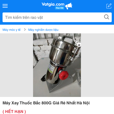
Máy móc y tế
Máy nghiền dược liệu
Máy Xay Thuốc Bắc 800G Giá Rẻ Nhất Hà Nội
( HẾT HẠN )