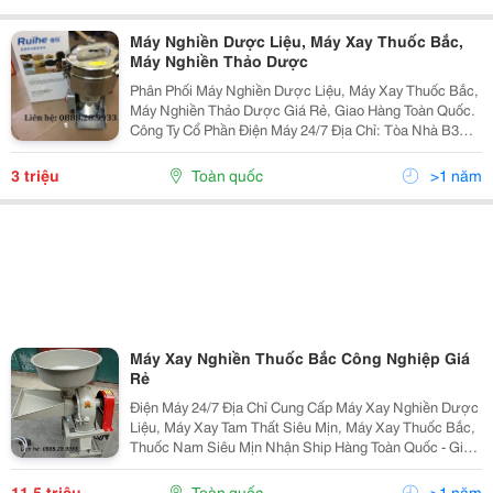
Máy Nghiền Dược Liệu, Máy Xay Thuốc Bắc,
Máy Nghiền Thảo Dược
Phân Phối Máy Nghiền Dược Liệu, Máy Xay Thuốc Bắc,
Máy Nghiền Thảo Dược Giá Rẻ, Giao Hàng Toàn Quốc.
Công Ty Cổ Phần Điện Máy 24/7 Địa Chỉ: Tòa Nhà B3D
Khu Đô Thị Nam Trung Yên, Trung Hòa, Cầu Giấy, Hà
Nội Hotline: 0888289933 - 0936560058
3 triệu
Toàn quốc
>1 năm
Máy Xay Nghiền Thuốc Bắc Công Nghiệp Giá
Rẻ
Điện Máy 24/7 Địa Chỉ Cung Cấp Máy Xay Nghiền Dược
Liệu, Máy Xay Tam Thất Siêu Mịn, Máy Xay Thuốc Bắc,
Thuốc Nam Siêu Mịn Nhận Ship Hàng Toàn Quốc - Giao
Hàng Thu Tiền Tại Nhà. Hotline Bán Hàng:
0888.28.9933 - Mr. Thắng Call/Sms/Zalo/F
11,5 triệu
Toàn quốc
>1 năm