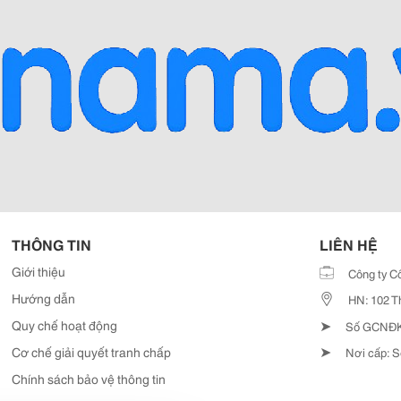
THÔNG TIN
LIÊN HỆ
Giới thiệu
Công ty C
Hướng dẫn
HN: 102 T
➤
Quy chế hoạt động
Số GCNĐKD
➤
Cơ chế giải quyết tranh chấp
Nơi cấp: S
Chính sách bảo vệ thông tin