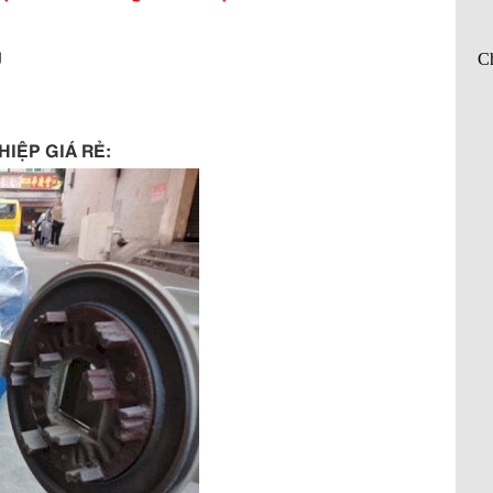
g
IỆP GIÁ RẺ: