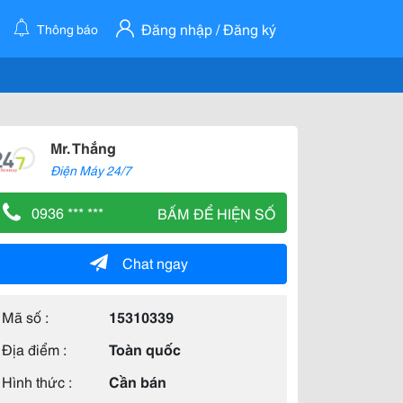
Đăng nhập / Đăng ký
Thông báo
Mr. Thắng
Điện Máy 24/7
0936 *** ***
BẤM ĐỂ HIỆN SỐ
Chat ngay
Mã số :
15310339
Địa điểm :
Toàn quốc
Hình thức :
Cần bán