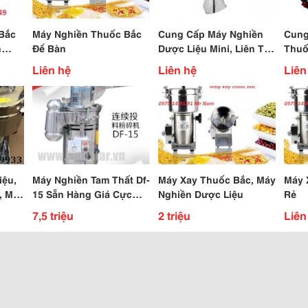
Bắc
Máy Nghiền Thuốc Bắc
Cung Cấp Máy Nghiền
Cung
n
Để Bàn
Dược Liệu Mini, Liên Tục
Thuố
Uy Tín Nhất Miền Bắc
Liên hệ
Liên hệ
Liên
iệu,
Máy Nghiền Tam Thất Df-
Máy Xay Thuốc Bắc, Máy
Máy 
, Máy
15 Sẵn Hàng Giá Cực
Nghiền Dược Liệu
Rẻ
Tốt. Ship Toàn Quốc.
7,5 triệu
2 triệu
Liên