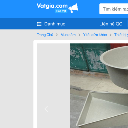
Danh mục
Liên hệ QC
Trang Chủ
Mua sắm
Y tế, sức khỏe
Thiết bị 