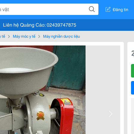
Đăng tin
Liên hệ Quảng Cáo: 02439747875
y tế
Máy móc y tế
Máy nghiền dược liệu