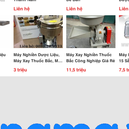
Uy T
Liên hệ
Liên hệ
Liên
iệu
Máy Nghiền Dược Liệu,
Máy Xay Nghiền Thuốc
Máy 
Máy Xay Thuốc Bắc, Máy
Bắc Công Nghiệp Giá Rẻ
15 S
Nghiền Thảo Dược
Tốt.
3 triệu
11,5 triệu
7,5 t