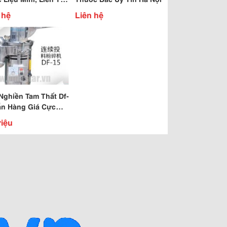
ín Nhất Miền Bắc
 hệ
Liên hệ
Nghiền Tam Thất Df-
ẵn Hàng Giá Cực
 Ship Toàn Quốc.
riệu