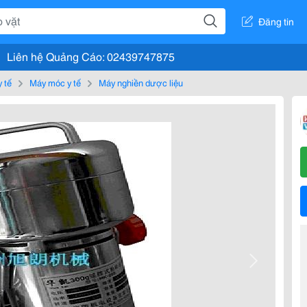
Đăng tin
Liên hệ Quảng Cáo: 02439747875
y tế
Máy móc y tế
Máy nghiền dược liệu