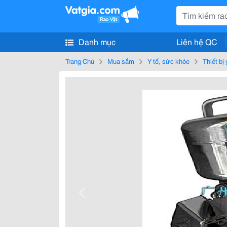
Danh mục
Liên hệ QC
Trang Chủ
Mua sắm
Y tế, sức khỏe
Thiết bị 