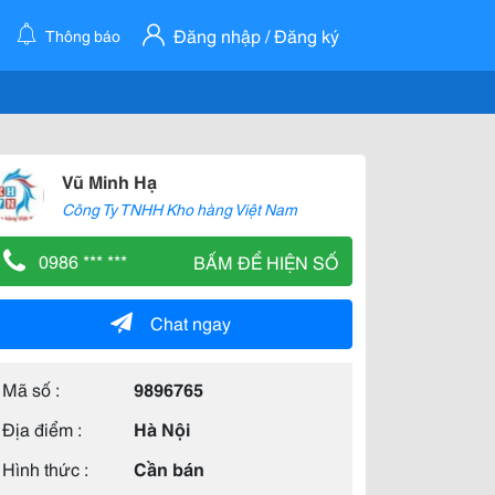
Đăng nhập / Đăng ký
Thông báo
Vũ Minh Hạ
Công Ty TNHH Kho hàng Việt Nam
0986 *** ***
BẤM ĐỂ HIỆN SỐ
Chat ngay
Mã số :
9896765
Địa điểm :
Hà Nội
Hình thức :
Cần bán