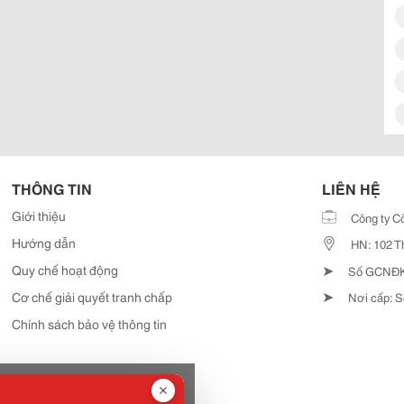
THÔNG TIN
LIÊN HỆ
Giới thiệu
Công ty C
Hướng dẫn
HN: 102 T
➤
Quy chế hoạt động
Số GCNĐKD
➤
Cơ chế giải quyết tranh chấp
Nơi cấp: S
Chính sách bảo vệ thông tin