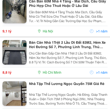
Cần Bán 60M Nhà 4 Tầng - Mai Dịch, Cầu Giấy
Phù Hợp Cho Thuê Hoặc Ở Lâu Dài
Cần Bán 60M Nhà 4 Tầng Thuộc Mai Dịch, Cầu Giấy
Nhà Có Thể Sửa Cho Thuê Hoặc Ở Lâu Dài, Giá Đầu
Tư. - Vị Trí Nông Gần Các Trường Đại Học Sư Phạm,
Quốc Gia, Thương Mại, Giao Thông Thuận Tiện - Sổ Đỏ
Cất Két Sẵn Sàng Giao Dịch - Giá : 9.1 Tỷ Thương...
9,1 tỷ
Hà Nội
>1 năm
Bán Căn Nhà 1Trệt 2 Lầu Dt Đất 83M2, Hẻm Xe
Hơi Đường Số 7, Phường Linh Trung, Thủ
Đức, 8.8 Tỷ
Chủ Cần Bán Gấp Căn Nhà 1Trệt 2 Lầu Dt Đất 83M2,
Hẻm Xe Hơi Đường Số 7, Phường Linh Trung, Thủ Đức,
8.8 Tỷ Vị Trí: Cách Đường Số 7 Chỉ 50M Thuận Tiện Ra
Đường Hoàng Diệu 2, Linh Trung, Gần Các Trường Đại
Học Ngân Hàng, Đại Học Sư Phạm Kỹ Thuật,...
8,8 tỷ
Hồ Chí Minh
>1 năm
Nhà Tập Thể Lương Ngọc Quyến 75M Giá Rẻ
Nhà Tập Thể Lương Ngọc Quyến, Hà Đông, Giáp Thanh
Xuân + Diện Tích 75M 3 Phòng Ngủ 2Wc, Nhà Thoáng
Trước Sau, Đường Trước Nhà Ô Tô, Cầu Thang Thoáng
Rộng, Chân Cầu Thang Rộng Để Xe Thoải Mái + Giao