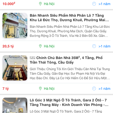
Với Quận Thanh Xuân, Gần Đại Học Sư Phạm Nghệ...
₫
10.000
Hà Nội
>1 năm
Bán Nhanh Siêu Phẩm Nhà Phân Lô 7 Tầng
Khu Lê Đức Thọ, Dương Khuê, Phường Mai
Dịch, Quận Cầu Giấy.
Bán Nhanh Siêu Phẩm Nhà Phân Lô 7 Tầng Khu Lê Đức
Thọ, Dương Khuê, Phường Mai Dịch, Quận Cầu Giấy.
Đường Rộng 3 Ô Tô Tránh, Vỉa Hè 2 Bên Đỗ Xe. Gần
Trường Đại Học Thương Mại, Trường Sân Khấu Điện
Ảnh, Trường Đại Học Sư Phạm... Khu Đông Dân Cư,
20,5 tỷ
Hà Nội
>1 năm
Văn...
�� Chính Chủ Bán Nhà 35M², 4 Tầng, Phố
Trần Thái Tông, Cầu Giấy
Giới Thiệu: Chúng Tôi Xin Giới Thiệu Căn Nhà Tại Trung
Tâm Cầu Giấy, Gần Đại Học Sư Phạm Hà Nội Và Đại
Học Báo Chí. Đây Là Cơ Hội Hiếm Có Để Sở Hữu Một
Ngôi Nhà Với Vị Trí Thuận Tiện Và Thiết Kế Hiện Đại.
Thông Tin Chi Tiết: - **Diện Tích:**...
7 tỷ
Hà Nội
>1 năm
Lô Góc 3 Mặt Ngõ Ô Tô Tránh, Gara 2 Ôtô - 7
Tầng Thang Máy - Kinh Doanh Văn Phòng -
Nội Thất Toàn Gỗ Lim
Lô Góc 3 Mặt Ngõ Ô Tô Tránh, Gara 2 Ôtô - 7 Tầng