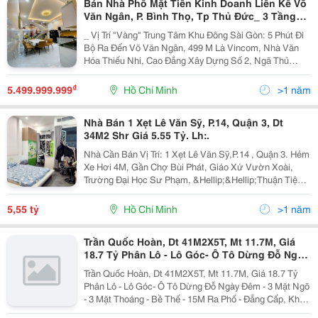
Bán Nhà Phố Mặt Tiền Kinh Doanh Liền Kề Võ
Văn Ngân, P. Bình Thọ, Tp Thủ Đức_ 3 Tầng
Sân Thượng _ 77 M2 Đất
_ Vị Trí "Vàng" Trung Tâm Khu Đông Sài Gòn: 5 Phút Đi
Bộ Ra Đến Võ Văn Ngân, 499 M Là Vincom, Nhà Văn
Hóa Thiếu Nhi, Cao Đẳng Xây Dựng Số 2, Ngã Thủ
Đức, Đại Học Sư Phạm Kĩ Thuật, Siêu Thị Coopmart,
Tiện Di Chuyển Về Các Quận Trung Tâm, Sân Bay
₫
5.499.999.999
Hồ Chí Minh
>1 năm
Tầm...
Nhà Bán 1 Xẹt Lê Văn Sỹ, P.14, Quận 3, Dt
34M2 Shr Giá 5.55 Tỷ. Lh:.
Nhà Cần Bán Vị Trí: 1 Xẹt Lê Văn Sỹ,P.14 , Quận 3. Hẻm
Xe Hơi 4M, Gần Chợ Bùi Phát, Giáo Xứ Vườn Xoài,
Trường Đại Học Sư Phạm, &Hellip;&Hellip;Thuận Tiện
Kinh Doanh Buôn Bán. Diện Tích 34 M2 (4&Times;8,5).
Kết Cấu: Trệt, Lầu , 2Pn,2Wc, Có...
5,55 tỷ
Hồ Chí Minh
>1 năm
Trần Quốc Hoàn, Dt 41M2X5T, Mt 11.7M, Giá
18.7 Tỷ Phân Lô - Lô Góc- Ô Tô Dừng Đỗ Ngày
Đêm - 3 Mặt Ngõ - 3 Mặt Thoáng - Bề Thế -
Trần Quốc Hoàn, Dt 41M2X5T, Mt 11.7M, Giá 18.7 Tỷ
15M Ra Phố
Phân Lô - Lô Góc- Ô Tô Dừng Đỗ Ngày Đêm - 3 Mặt Ngõ
- 3 Mặt Thoáng - Bề Thế - 15M Ra Phố - Đẳng Cấp, Khu
Phân Lô Đại Học Sư Phạm, 3 Mặt Thoáng Vĩnh Viễn. -