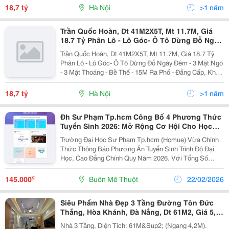
Thiết Kế : - T1: Kinh Doanh....
18,7 tỷ
Hà Nội
>1 năm
Trần Quốc Hoàn, Dt 41M2X5T, Mt 11.7M, Giá
18.7 Tỷ Phân Lô - Lô Góc- Ô Tô Dừng Đỗ Ngày
Đêm - 3 Mặt Ngõ - 3 Mặt Thoáng
Trần Quốc Hoàn, Dt 41M2X5T, Mt 11.7M, Giá 18.7 Tỷ
Phân Lô - Lô Góc- Ô Tô Dừng Đỗ Ngày Đêm - 3 Mặt Ngõ
- 3 Mặt Thoáng - Bề Thế - 15M Ra Phố - Đẳng Cấp, Khu
Phân Lô Đại Học Sư Phạm, 3 Mặt Thoáng Vĩnh Viễn. -
Thiết Kế : - T1: Kinh Doanh....
18,7 tỷ
Hà Nội
>1 năm
Đh Sư Phạm Tp.hcm Công Bố 4 Phương Thức
Tuyển Sinh 2026: Mở Rộng Cơ Hội Cho Học
Sinh Lớp Chuyên
Trường Đại Học Sư Phạm Tp.hcm (Hcmue) Vừa Chính
Thức Thông Báo Phương Án Tuyển Sinh Trình Độ Đại
Học, Cao Đẳng Chính Quy Năm 2026. Với Tổng Số
Lượng Dự Kiến Lên Tới 5.175 Chỉ Tiêu, Nhà Trường Áp
Dụng 4 Phương Thức Xét Tuyển Đa Dạng, Mang Đến
₫
145.000
Buôn Mê Thuột
22/02/2026
Nhiều Cơ...
Siêu Phẩm Nhà Đẹp 3 Tầng Đường Tôn Đức
Thắng, Hòa Khánh, Đà Nắng, Dt 61M2, Giá 5,6
Tỷ
Nhà 3 Tầng, Diện Tích: 61M&Sup2; (Ngang 4,2M).