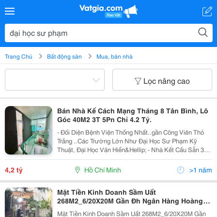
Trang Chủ
Bất động sản
Mua, bán nhà
Lọc nâng cao
Bán Nhà Kế Cách Mạng Tháng 8 Tân Bình, Lô
Góc 40M2 3T 5Pn Chỉ 4.2 Tỷ.
- Đối Diện Bệnh Viện Thống Nhất..gần Công Viên Thỏ
Trắng ..Các Trường Lớn Như Đại Học Sư Phạm Kỹ
Thuật, Đại Học Văn Hiến&Hellip; - Nhà Kết Cấu Sẵn 3
Tầng Kiên Cố Với 5Pn Đang Có Sẵn Dòng Tiền. - Hẻm
Trước Nhà 3M Cách Hẻm Xe Hơi 3 Căn Nhà,Dân Trí...
4,2 tỷ
Hồ Chí Minh
>1 năm
Mặt Tiền Kinh Doanh Sầm Uất
268M2_6/20X20M Gần Đh Ngân Hàng Hoàng
Diệu 2 Linh Chiểu Thủ Đức Chỉ 23 Tỷ
Mặt Tiền Kinh Doanh Sầm Uất 268M2_6/20X20M Gần