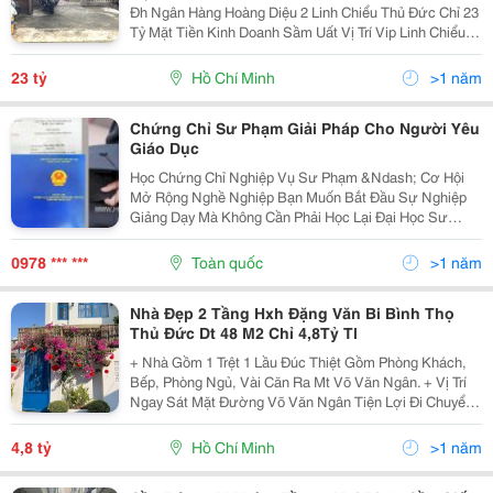
Đh Ngân Hàng Hoàng Diệu 2 Linh Chiểu Thủ Đức Chỉ 23
Tỷ Mặt Tiền Kinh Doanh Sầm Uất Vị Trí Vip Linh Chiểu
Thủ Đức 268M2_6/20X20M Gần Hoàng Diệu 2 - Giáp
Đại Học Ngân Hàng, Đại Học Sư Phạm Kỹ Thuật Chỉ...
23 tỷ
Hồ Chí Minh
>1 năm
Chứng Chỉ Sư Phạm Giải Pháp Cho Người Yêu
Giáo Dục
Học Chứng Chỉ Nghiệp Vụ Sư Phạm &Ndash; Cơ Hội
Mở Rộng Nghề Nghiệp Bạn Muốn Bắt Đầu Sự Nghiệp
Giảng Dạy Mà Không Cần Phải Học Lại Đại Học Sư
Phạm? Chứng Chỉ Nghiệp Vụ Sư Phạm Là Giải Pháp
Nhanh Chóng, Tiết Kiệm Thời Gian Và Chi Phí Để Bước
0978 *** ***
Toàn quốc
>1 năm
Vào Nghề...
Nhà Đẹp 2 Tầng Hxh Đặng Văn Bi Bình Thọ
Thủ Đức Dt 48 M2 Chỉ 4,8Tỷ Tl
+ Nhà Gồm 1 Trệt 1 Lầu Đúc Thiệt Gồm Phòng Khách,
Bếp, Phòng Ngủ, Vài Căn Ra Mt Võ Văn Ngân. + Vị Trí
Ngay Sát Mặt Đường Võ Văn Ngân Tiện Lợi Đi Chuyển
Về Bình Thạnh, Quận 1, Phạm Văn Đồng, Bình Dương,
Đồng Nai, + Ngay Đại Học Sư Phạm Kỹ Thuật, Chợ...
4,8 tỷ
Hồ Chí Minh
>1 năm