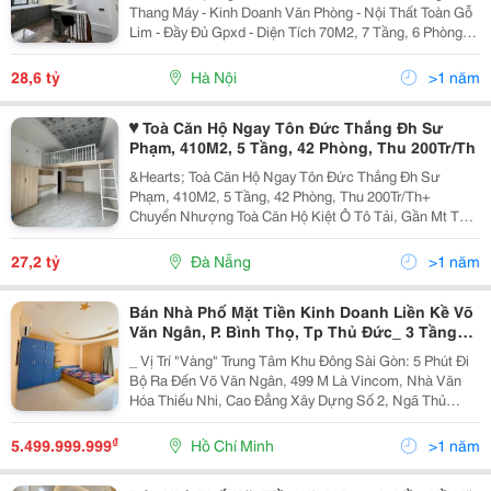
Thang Máy - Kinh Doanh Văn Phòng - Nội Thất Toàn Gỗ
Lim - Đầy Đủ Gpxd - Diện Tích 70M2, 7 Tầng, 6 Phòng
Ngủ Khép Kín. - Vị Trí: Nhà Nằm Trong Khu Phân Lô Trần
Quốc Hoàn, Cạnh Trường Đại Học Sư Phạm...
28,6 tỷ
Hà Nội
>1 năm
♥ Toà Căn Hộ Ngay Tôn Đức Thắng Đh Sư
Phạm, 410M2, 5 Tầng, 42 Phòng, Thu 200Tr/Th
&Hearts; Toà Căn Hộ Ngay Tôn Đức Thắng Đh Sư
Phạm, 410M2, 5 Tầng, 42 Phòng, Thu 200Tr/Th+
Chuyển Nhượng Toà Căn Hộ Kiệt Ô Tô Tải, Gần Mt Tôn
Đức Thắng, Khu Đại Học Sư Phạm, Nhu Cầu Thuê Trọ
Cực Cao, Luôn Full Phòng+ Dt 410M2, Ngang 12M, 5
27,2 tỷ
Đà Nẵng
>1 năm
Tầng Kiên...
Bán Nhà Phố Mặt Tiền Kinh Doanh Liền Kề Võ
Văn Ngân, P. Bình Thọ, Tp Thủ Đức_ 3 Tầng
Sân Thượng _ 77 M2 Đất
_ Vị Trí "Vàng" Trung Tâm Khu Đông Sài Gòn: 5 Phút Đi
Bộ Ra Đến Võ Văn Ngân, 499 M Là Vincom, Nhà Văn
Hóa Thiếu Nhi, Cao Đẳng Xây Dựng Số 2, Ngã Thủ
Đức, Đại Học Sư Phạm Kĩ Thuật, Siêu Thị Coopmart,
Tiện Di Chuyển Về Các Quận Trung Tâm, Sân Bay
₫
5.499.999.999
Hồ Chí Minh
>1 năm
Tầm...