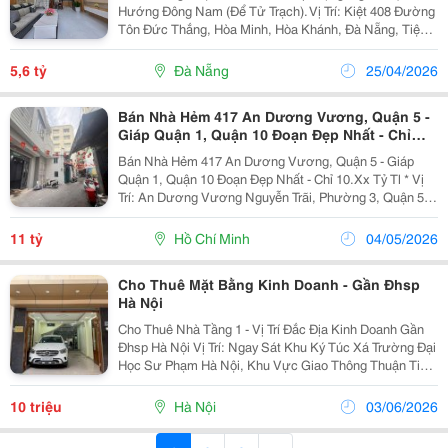
Hướng Đông Nam (Để Tử Trạch). Vị Trí: Kiệt 408 Đường
Tôn Đức Thắng, Hòa Minh, Hòa Khánh, Đà Nẵng, Tiện
Ích Xung Quanh: Kiệt Ô Tô Vào Thoải Mái, Gần Đại Học
Sư Phạm, Chợ Hoà Mỹ, Trường Các Cấp 123, Cơ...
5,6 tỷ
Đà Nẵng
25/04/2026
Bán Nhà Hẻm 417 An Dương Vương, Quận 5 -
Giáp Quận 1, Quận 10 Đoạn Đẹp Nhất - Chỉ
10.Xx Tỷ Tl
Bán Nhà Hẻm 417 An Dương Vương, Quận 5 - Giáp
Quận 1, Quận 10 Đoạn Đẹp Nhất - Chỉ 10.Xx Tỷ Tl * Vị
Trí: An Dương Vương Nguyễn Trãi, Phường 3, Quận 5
Ngay Đại Học Sư Phạm Và Đh Sài Gòn - Kết Cấu: 1 Trệt
1 Lầu,3 Pn,4 Wc, Cn 67M2 - Pháp Lý: Sổ Đẹp,...
11 tỷ
Hồ Chí Minh
04/05/2026
Cho Thuê Mặt Bằng Kinh Doanh - Gần Đhsp
Hà Nội
Cho Thuê Nhà Tầng 1 - Vị Trí Đắc Địa Kinh Doanh Gần
Đhsp Hà Nội Vị Trí: Ngay Sát Khu Ký Túc Xá Trường Đại
Học Sư Phạm Hà Nội, Khu Vực Giao Thông Thuận Tiện
Và Cực Kỳ Đông Đúc Sinh Viên. Diện Tích: 25M2 Tiện
Ích: Có Sẵn Điều Hòa, Vệ Sinh Khép...
10 triệu
Hà Nội
03/06/2026