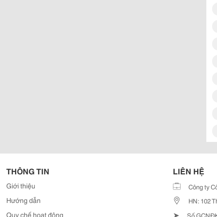
THÔNG TIN
LIÊN HỆ
Giới thiệu
Công ty C
Hướng dẫn
HN: 102 T
➤
Quy chế hoạt động
Số GCNĐKD