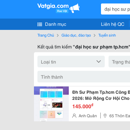
Danh mục
Liên hệ QC
Trang Chủ
Giáo dục, đào tạo
Tuyển sinh
Kết quả tìm kiếm
"đại học sư phạm tp.hcm
Đh Sư Phạm Tp.hcm Công B
2026: Mở Rộng Cơ Hội Cho
₫
145.000
Anh Quân
65 Thôn Ea
Mê Thuột, Đắk Lắk