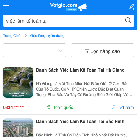
Trang Chủ
Việc làm, tuyển dụng
Lọc nâng cao
Danh Sách Việc Làm Kế Toán Tại Hà Giang
Hà Giang Là Một Tỉnh Miền Núi Biên Giới Ở Cực Bắc
Của Tổ Quốc, Có Vị Trí Chiến Lược Đặc Biệt Quan
Trọng. Phía Bắc Và Tây Có Đường Biên Giới Giáp Với
Nước Cộng Hòa Nhân Dân Trung Hoa Dài 274 Km; Phía
Đông Giáp Tỉnh Cao Bằng; Phía Nam Giáp Tỉnh Tuyên...
0334 *** ***
Toàn quốc
>1 năm
Danh Sách Việc Làm Kế Toán Tại Bắc Ninh
Bắc Ninh Là Tỉnh Có Diện Tích Nhỏ Nhất Đất Nước,