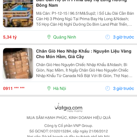
Đông Nam
Mã Căn: P1-12-15 | 96.51M&Sup2; | Sổ Lâu Dài Cần Bán
Căn Hộ 3 Phòng Ngủ Tại Prima Bay Hạ Long &Ndash;
Tổ Hợp Căn Hộ Nghỉ Dưỡng Do Bim Land Phát Triển,
Mặt Đường Hoàng Quốc Việt, Bán Đảo 1 Halong
Marina, Bãi Cháy, Hạ Long. ✅ Hướng Đông Nam,
5,34 tỷ
Quảng Ninh
3 giờ trước
Thoáng...
Chân Giò Heo Nhập Khẩu : Nguyên Liệu Vàng
Cho Món Hầm, Giả Cầy
Chân Giò Heo Nguyên Chiếc Nhập Khẩu &Ndash; Bì
Giòn, Nạc Mềm, Ít Ngấy Chân Giò Heo Nguyên Chiếc
Nhập Khẩu Từ Canada Nổi Bật Với Bì Giòn, Thịt Nạc
Mềm, Ít Mỡ , Phần Mỡ Béo Vừa Phải Nên Ăn Thơm Mà
Không Ngấy. Đây Là Nguyên Liệu Lý Tưởng Cho Các
0911 *** ***
Hà Nội
3 giờ trước
Món...
MUA SẮM HẠNH PHÚC, KINH DOANH HIỆU QUẢ
Công ty Cổ phần VNP Group.
Số GCNDT: 0102015284, cấp ngày 21/06/2012
Nơi cấp: Sở kế hoạch và đầu tư thành phố Hà Nội