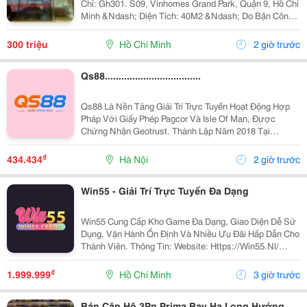
Chỉ: Gh301. S09, Vinhomes Grand Park, Quận 9, Hồ Chí
Minh &Ndash; Diện Tích: 40M2 &Ndash; Do Bận Công
Việc Đi Nước Ngoài Không Quản Lý Được Nên Mình
Cần Sang Lại Cửa Hàng, &Ndash; Cửa...
300 triệu
Hồ Chí Minh
2 giờ trước
Qs88...................................
Qs88 Là Nền Tảng Giải Trí Trực Tuyến Hoạt Động Hợp
Pháp Với Giấy Phép Pagcor Và Isle Of Man, Được
Chứng Nhận Geotrust. Thành Lập Năm 2018 Tại
Philippines, Qs88 Cam Kết Mang Đến Môi Trường Giải
Trí Minh Bạch, Bảo Mật Cao Và Đáng Tin Cậy Cho
₫
434.434
Hà Nội
2 giờ trước
Người Chơi...
Win55 - Giải Trí Trực Tuyến Đa Dạng
Win55 Cung Cấp Kho Game Đa Dạng, Giao Diện Dễ Sử
Dụng, Vận Hành Ổn Định Và Nhiều Ưu Đãi Hấp Dẫn Cho
Thành Viên. Thông Tin: Website: Https://Win55.Nl/
Email: Contact@Win55.Nl Sđt: 0809037590 Địa Chỉ: 54
Đ. Dd5, Đông Hưng Thuận, Hồ Chí Minh, Việt Nam...
₫
1.999.999
Hồ Chí Minh
3 giờ trước
Bán Căn Hộ 3Pn Prima Bay Hạ Long Hướng