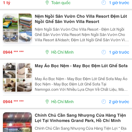
Cho Mọi Hội Viên. Tên Thương Hiệu: S8 Website:...
1 tỷ
Toàn quốc
1 giờ trước
Nệm Ngồi Sân Vườn Cho Villa Resort Đệm Lót
Ngồi Ghế Sân Vườn Villa Resort
Nệm Ngồi Sân Vườn Cho Villa Resort - Đệm Lót Ngồi
Ghế Sân Vườn Villa Resort Nệm Ngồi Sân Vườn Cho
Villa Resort &Ndash; Đệm Lót Ngồi Ghế Sân Vườn Villa
Resort Tại Nemngoi.com Có Nhiều Lựa Chọn Về Vật
Liệu, Cấu Hình, Màu Sắc Và Thông Số Kỹ Thuật. Sản...
0944 *** ***
Hồ Chí Minh
1 giờ trước
May Áo Bọc Nệm - May Bọc Đệm Lót Ghế Sofa
May Áo Bọc Nệm - May Bọc Đệm Lót Ghế Sofa May Áo
Bọc Nệm - May Bọc Đệm Lót Ghế Sofa Tại
Nemngoi.com Với Nhiều Lựa Chọn Về Chất Liệu, Màu
Sắc, Kiểu Dáng Và Kích Thước. Sản Phẩm Được Tư
Vấn Theo Nhu Cầu Thực Tế, Hỗ Trợ Báo Giá Nhanh,
0944 *** ***
Hồ Chí Minh
2 giờ trước
Khuyến Mãi, Ưu...
Chính Chủ Cần Sang Nhượng Cửa Hàng Tiện
Lợi Tại Vinhomes Grand Park, Hồ Chí Minh
Chính Chủ Cần Sang Nhượng Cửa Hàng Tiện Lợi * Địa