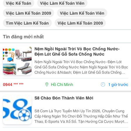
Việc Kế Toán
Việc Làm Kế Toán Viên
Việc Làm Kế Toán 2009
Việc Làm Kế Toán Viên
Tìm Việc Làm Kế Toán
Việc Làm Kế Toán 2009
Tin đăng mới nhất
Nệm Ngồi Ngoài Trời Vỏ Bọc Chống Nước-
Đệm Lót Ghế Gỗ Sofa Chống Nước
Nệm Ngồi Ngoài Trời Vỏ Bọc Chống Nước- Đệm Lót
Ghế Gỗ Sofa Chống Nước Nệm Ngồi Ngoài Trời Vỏ Bọc
Chống Nước &Ndash; Đệm Lót Ghế Gỗ Sofa Chống
Nước Được Cung Cấp Với Nhiều Lựa Chọn Về Chất
Liệu Vỏ, Ruột Nệm, Độ Dày, Kích Thước Và Màu Sắc.
0944 *** ***
Hồ Chí Minh
1 giờ trước
Sản Phẩm...
S8 Chào Đón Thành Viên Mới
S8 Com Là Trực Tuyến Mới Uy Tín 2026, Chuyên Cung
Cấp Hàng Ngàn Trò Chơi Đổi Thưởng Hấp Dẫn Như Thể
Thao, E-Sports Và Xổ Số. Tận Hưởng Cá Cược Mượt
Mà, Nạp Rút Nhanh Chóng, Ưu Đãi Cực Khủng Dành