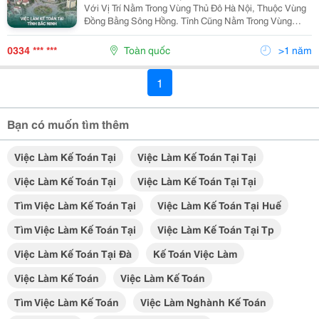
Với Vị Trí Nằm Trong Vùng Thủ Đô Hà Nội, Thuộc Vùng
Đồng Bằng Sông Hồng. Tỉnh Cũng Nằm Trong Vùng
Kinh Tế Trọng Điểm Bắc Bộ, Việt Nam. Năm 2020, Bắc
Ninh Là Đơn Vị Hành Chính Việt Nam Đông Thứ 22 Về
0334 *** ***
Toàn quốc
>1 năm
Số...
1
Bạn có muốn tìm thêm
Việc Làm Kế Toán Tại
Việc Làm Kế Toán Tại Tại
Việc Làm Kế Toán Tại
Việc Làm Kế Toán Tại Tại
Tìm Việc Làm Kế Toán Tại
Việc Làm Kế Toán Tại Huế
Tìm Việc Làm Kế Toán Tại
Việc Làm Kế Toán Tại Tp
Việc Làm Kế Toán Tại Đà
Kế Toán Việc Làm
Việc Làm Kế Toán
Việc Làm Kế Toán
Tìm Việc Làm Kế Toán
Việc Làm Nghành Kế Toán