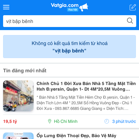
Không có kết quả tìm kiếm từ khoá
"vịt bập bênh"
Tin đăng mới nhất
Chính Chủ 1 Đời Xưa Bán Nhà 5 Tầng Mặt Tiền
Hxh Đ.yersin, Quận 1- Dt 4M*20,5M Vuông
Đẹp- Giá Tốt Chỉ 19,5T- Nh Định Giá 19T- Khai
* Bán Nhà 5 Tầng Mặt Tiền Hẻm Chợ Đ.yersin, Quận 1 -
Thác Dòng
Diện Tích Lớn 4M * 20,5M Sổ Hồng Vuông Đẹp - Chủ 1
Đời Xưa - 093.867.6685 Giang Giang + Diện Tích:
80M2. + Kết Cấu: 5 Tầng Btct - 6Pn - 6 Wc. + Ngay Chợ
Bến Thành &Amp; Chợ Dân Sinh - Khu Vực...
19,5 tỷ
Hồ Chí Minh
3 phút trước
Ốp Lưng Điện Thoại Đẹp, Bảo Vệ Máy