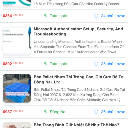
Là Mục Tiêu Hàng Đầu Của Các Nhà Quản Lý Doanh
Nghiệp. Để Hỗ Trợ Các Dây Chuyền Và Hệ Thống Tự
Động Hóa Làm Việc Chính Xác, Mượt Mà Hơn, Một
0364 *** ***
Toàn quốc
24 phút trước
Thiết Bị...
Microsoft Authenticator: Setup, Security, And
Troubleshooting
Understanding Microsoft Authenticator Is Easier When
You Separate The Concept From The Exact Interface Of
A Particular Service. Most Authenticator Workflows
Connect An Account To An App, Device, Or Verification
Method And Then Request A Changing Code...
0892 *** ***
Toàn quốc
25 phút trước
Bán Pallet Nhựa Tải Trọng Cao, Giá Cực Rẻ Tại
Đồng Nai. Lh:
Bán Pallet Nhựa Tải Trọng Cao &Ndash; Giá Cực Rẻ Tại
Đồng Nai 0937.612.822 Kho Xưởng Đang Cần Pallet
Chịu Tải Tốt &Ndash; Bền Chắc &Ndash; Giá Hợp Lý ?
Có Ngay Đây Ạ! Pallet Nhựa Tải Trọng Cao &Ndash;
Chuyên Dùng: ✅ Kê Hàng Hóa, Máy Móc, Nguyên...
0937 *** ***
Đồng Nai
26 phút trước
Bên Trong Bình Giữ Nhiệt Sẽ Như Thế Nào?