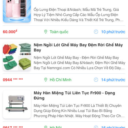
Ốp Lưng Điện Thoại &Ndash; Mẫu Mã Trẻ Trung, Giá
Hợp Lý Tiệm Nhỏ Cung Cấp Các Mẫu Ốp Lưng Điện
Thoại Với Nhiều Kiểu Dáng Và Thiết Kế Trẻ Trung, Phù
Hợp Với Học Sinh, Sinh Viên Và Người Dùng Yêu Thích
Phụ Kiện Điện Thoại. Ốp Được Thiết Kế Vừa Vặn...
₫
60.000
Toàn quốc
10 phút trước
Nệm Ngồi Lót Ghế Máy Bay Đệm Rời Ghế Máy
Bay
Nệm Ngồi Lót Ghế Máy Bay - Đệm Rời Ghế Máy Bay
Nệm Ngồi Lót Ghế Máy Bay &Ndash; Đệm Rời Ghế Máy
Bay Tại Nemngoi.com Có Nhiều Lựa Chọn Về Độ Dày,
Ruột Nệm, Chất Liệu Vỏ Và Kích Thước Để Đáp Ứng
Nhu Cầu Người Mua. Sản Phẩm Đang Có Khuyến Mãi,
0944 *** ***
Hồ Chí Minh
14 phút trước
Ưu Đãi...
Máy Hàn Miệng Túi Liên Tục Fr900 - Dạng
Đứng
Máy Hàn Miệng Túi Liên Tục Fr900 Là Thiết Bị Chuyên
Dụng Giúp Đóng Kín Nhiều Loại Túi Bao Bì Bằng
Phương Pháp Hàn Nhiệt. Máy Hoạt Động Theo Cơ Chế
Liên Tục, Hỗ Trợ Tăng Tốc Độ Đóng Gói Và Tạo Đường
Hàn Đều Trên Từng Sản Phẩm. Đây Là Lựa Chọn Phù
0917 *** ***
Hà Nội
16 phút trước