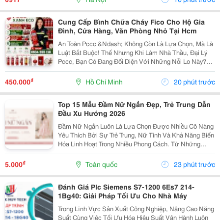
Hợp...
Cung Cấp Bình Chữa Cháy Fico Cho Hộ Gia
Đình, Cửa Hàng, Văn Phòng Nhỏ Tại Hcm
An Toàn Pccc &Ndash; Không Còn Là Lựa Chọn, Mà Là
Luật Bắt Buộc! Thế Nhưng Khi Làm Nhà Thầu, Đại Lý
Pccc, Bạn Có Đang Đối Diện Với Những Nỗi Lo Này?
Đại Lý Nhỏ: Sợ Ôm Hàng, Vốn Chôn, Rủi Ro Cao. Nhà
Thầu: Hồ Sơ Pháp Lý Không Đủ, Công Trình Chậm...
₫
450.000
Hồ Chí Minh
20 phút trước
Top 15 Mẫu Đầm Nữ Ngắn Đẹp, Trẻ Trung Dẫn
Đầu Xu Hướng 2026
Đầm Nữ Ngắn Luôn Là Lựa Chọn Được Nhiều Cô Nàng
Yêu Thích Bởi Sự Trẻ Trung, Nữ Tính Và Khả Năng Biến
Hóa Linh Hoạt Trong Nhiều Phong Cách. Từ Những
Thiết Kế Babydoll Đáng Yêu, Đầm Chữ A Thanh Lịch
Đến Kiểu Trễ Vai Quyến Rũ Hay Tay Phồng Điệu Đà,
₫
5.000
Toàn quốc
23 phút trước
Mỗi...
Đánh Giá Plc Siemens S7-1200 6Es7 214-
1Bg40: Giải Pháp Tối Ưu Cho Nhà Máy
Trong Lĩnh Vực Sản Xuất Công Nghiệp, Nâng Cao Năng
Suất Cùng Việc Tối Ưu Hóa Hiệu Suất Vận Hành Luôn