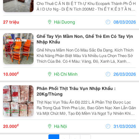
Cho Thuê C Ă N Bi Ệ T Th Ự Khu Ecopark Thành Ph Ố H
Ả I D Ươ Ng - Di Ệ N Tích 200M2 - Thi Ế T K Ế 3 T Ầ Ng
Bao G Ồ M Phòng Ng Ủ , Phòng Khách, B Ế P, V Ệ Sinh,
Sân V Ườ N - Nhà Đẹ P, Hi Ệ...
27 triệu
Hải Dương
08/03/2026
Ghế Tay Vịn Mầm Non, Ghế Trẻ Em Có Tay Vịn
Nhập Khẩu
Ghế Nhựa Mầm Non Có Màu Sắc Đa Dạng, Kích Thích
Khả Năng Phân Biệt Màu Và Nhiều Lựa Chọn Theo Sở
Thích Của Bé. Có 4 Màu: Vàng, Đỏ, Xanh Lá, Xanh
Dương. Lòng Ghế Nhựa Được Thiết Kế Hơi Trũng
Xuống Giúp Bé Ngồi Vững, Êm Hơn, Chân Ghế Được
₫
10.000
Hồ Chí Minh
26/03/2026
Thiết Kế...
Phân Phối Thịt Trâu Vụn Nhập Khẩu :
20Kg/Thùng
Thịt Nạc Vụn Trâu Ấn Độ 222 L À Phần Thịt Được Lọc
Ra Trong Quá Trình Pha Lóc, Bao Gồm Nạc Xen Lẫn Gân
Và Một Chút Mỡ, Tạo Độ Mềm Và Ngọt Tự Nhiên Khi
Chế Biến. Sản Phẩm Được Đóng Túi Tiện Lợi (Khoảng
1Kg/Túi), Quy Cách 20Kg/Thùng, Phù Hợp Cho Nhu...
₫
20.000
Hà Nội
31/03/2026