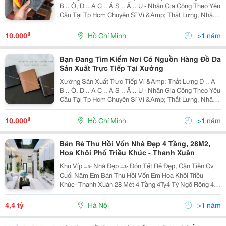
B .. Ò, D .. A C .. Á S .. Ấ .. U - Nhận Gia Công Theo Yêu
Cầu Tại Tp Hcm Chuyên Sỉ Ví &Amp; Thắt Lưng, Nhận
Gia Công Theo Yêu Cầu Toàn Quốc Vốn Nhập Sỉ Thấp,
Giá Sỉ Từ 45K Nhập Hàng Trực...
₫
10.000
Hồ Chí Minh
>1 năm
Bạn Đang Tìm Kiếm Nơi Có Nguồn Hàng Đồ Da
Sản Xuất Trực Tiếp Tại Xưởng
Xưởng Sản Xuất Trực Tiếp Ví &Amp; Thắt Lưng D .. A
B .. Ò, D .. A C .. Á S .. Ấ .. U - Nhận Gia Công Theo Yêu
Cầu Tại Tp Hcm Chuyên Sỉ Ví &Amp; Thắt Lưng, Nhận
Gia Công Theo Yêu Cầu Toàn Quốc Vốn Nhập Sỉ Thấp,
Giá Sỉ Từ 45K Nhập Hàng Trực...
₫
10.000
Hồ Chí Minh
>1 năm
Bán Rẻ Thu Hồi Vốn Nhà Đẹp 4 Tầng, 28M2,
Hoa Khôi Phố Triều Khúc - Thanh Xuân
Khu Víp =≫ Nhà Đẹp =≫ Đón Tết Rẻ Đẹp, Cần Tiền Cv
Cuối Năm Em Bán Thu Hồi Vốn Em Hoa Khôi Triều
Khúc- Thanh Xuân 28 Mét 4 Tầng 4Ty4 Tỷ Ngõ Rộng 40-
50 Mét Ra Ô Tô, Vị Trí Đẹp Tầm Tiền Cả Khu Vực Triều
Khúc Không Có Căn Thứ 2. Thiết Kế Sang...
4,4 tỷ
Hà Nội
>1 năm