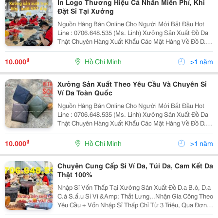
In Logo Thương Hiệu Cá Nhân Miễn Phí, Khi
Đặt Sỉ Tại Xưởng
Nguồn Hàng Bán Online Cho Người Mới Bắt Đầu Hot
Line : 0706.648.535 (Ms. Linh) Xưởng Sản Xuất Đồ Da
Thật Chuyên Hàng Xuất Khẩu Các Mặt Hàng Về Đồ D.a
Như Ví, Thắt Lưng, Túi,Cặp... D.a B.ò, D.a C.á S.ấ.u -
Nhập Sỉ Đủ Mẫu Mà Vốn Nhập...
₫
10.000
Hồ Chí Minh
>1 năm
Xưởng Sản Xuất Theo Yêu Cầu Và Chuyên Sỉ
Ví Da Toàn Quốc
Nguồn Hàng Bán Online Cho Người Mới Bắt Đầu Hot
Line : 0706.648.535 (Ms. Linh) Xưởng Sản Xuất Đồ Da
Thật Chuyên Hàng Xuất Khẩu Các Mặt Hàng Về Đồ D.a
Như Ví, Thắt Lưng, Túi,Cặp... D.a B.ò, D.a C.á S.ấ.u -
Nhập Sỉ Đủ Mẫu Mà Vốn Nhập...
₫
10.000
Hồ Chí Minh
>1 năm
Chuyên Cung Cấp Sỉ Ví Da, Túi Da, Cam Kết Da
Thật 100%
Nhập Sỉ Vốn Thấp Tại Xưởng Sản Xuất Đồ D.a B.ò, D.a
C.á S.ấ.u Sỉ Ví &Amp; Thắt Lưng,..Nhận Gia Công Theo
Yêu Cầu + Vốn Nhập Sỉ Thấp Chỉ Từ 3 Triệu, Qua Đơn
Sau 1 Cái Vẫn Tính Giá Sỉ + Nhập Hàng Tại Xưởng