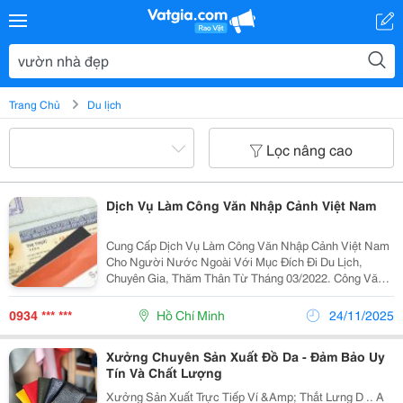
Trang Chủ
Du lịch
Lọc nâng cao
Dịch Vụ Làm Công Văn Nhập Cảnh Việt Nam
Cung Cấp Dịch Vụ Làm Công Văn Nhập Cảnh Việt Nam
Cho Người Nước Ngoài Với Mục Đích Đi Du Lịch,
Chuyên Gia, Thăm Thân Từ Tháng 03/2022. Công Văn
Nhập Cảnh Việt Nam Cho Mục Đích Cấp Thị Thực Việt
Nam Tại Cửa Khẩu Sân Bay Việt Nam. Mọi Thông Tin
0934 *** ***
Hồ Chí Minh
24/11/2025
Vui...
Xưởng Chuyên Sản Xuất Đồ Da - Đảm Bảo Uy
Tín Và Chất Lượng
Xưởng Sản Xuất Trực Tiếp Ví &Amp; Thắt Lưng D .. A