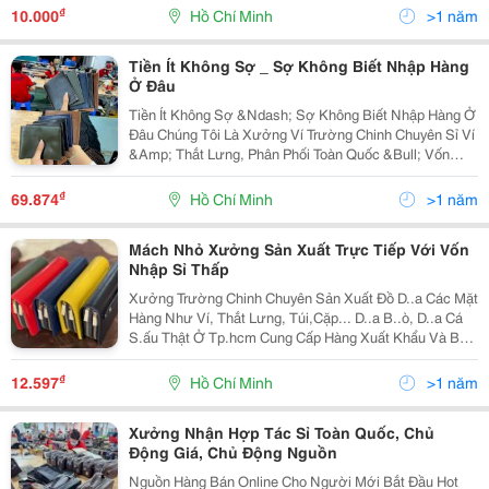
Không Qua...
₫
10.000
Hồ Chí Minh
>1 năm
Tiền Ít Không Sợ _ Sợ Không Biết Nhập Hàng
Ở Đâu
Tiền Ít Không Sợ &Ndash; Sợ Không Biết Nhập Hàng Ở
Đâu Chúng Tôi Là Xưởng Ví Trường Chinh Chuyên Sỉ Ví
&Amp; Thắt Lưng, Phân Phối Toàn Quốc &Bull; Vốn
Nhập Sỉ Thấp, Giá Sỉ Tận Xưởng &Bull; Nhập Hàng
Trực Tiếp Từ Xưởng, Không Qua Trung...
₫
69.874
Hồ Chí Minh
>1 năm
Mách Nhỏ Xưởng Sản Xuất Trực Tiếp Với Vốn
Nhập Sỉ Thấp
Xưởng Trường Chinh Chuyên Sản Xuất Đồ D..a Các Mặt
Hàng Như Ví, Thắt Lưng, Túi,Cặp... D..a B..ò, D..a Cá
S.ấu Thật Ở Tp.hcm Cung Cấp Hàng Xuất Khẩu Và Bỏ
Sỉ Toàn Quốc Chuyên Hàng Xuất Khẩu Với Sản Phẩm
Đạt Chuẩn Quốc Tế Bảo Hành 2...
₫
12.597
Hồ Chí Minh
>1 năm
Xưởng Nhận Hợp Tác Sỉ Toàn Quốc, Chủ
Động Giá, Chủ Động Nguồn
Nguồn Hàng Bán Online Cho Người Mới Bắt Đầu Hot