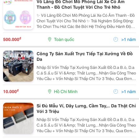
Vô Lăng Đồ Chơi Mô Phỏng Lái Xe Có Âm
Thanh - Đồ Chơi Tuyệt Vời Cho Trẻ Nhỏ
✨ Vô Lăng Đồ Chơi Mô Phỏng Lái Xe Có Âm Thanh - Đồ
Chơi Tuyệt Vời Cho Trẻ Nhỏ ✨ Trải Nghiệm Sống Động:
Trò Chơi Thu Hút Các Bé Bởi Hệ Thống Điều Hành Độc
Đáo Với Âm Thanh, Ánh Sáng Và Đèn Nhấp Nháy,
Mang Đến Cảm Giác Như Đang Lái Xe Thực Sự. Chất...
₫
500.000
Toàn quốc
>1 năm
Công Ty Sản Xuất Trực Tiếp Tại Xưởng Về Đồ
Da
Nhập Sỉ Vốn Thấp Tại Xưởng Sản Xuất Đồ D.a B.ò, D.a
C.á S.ấ.u Sỉ Ví &Amp; Thắt Lưng,..Nhận Gia Công Theo
Yêu Cầu + Vốn Nhập Sỉ Thấp Chỉ Từ 3 Triệu, Qua Đơn
Sau 1 Cái Vẫn Tính Giá Sỉ + Nhập Hàng Tại Xưởng
Không Qua Trung...
₫
10.000
Hồ Chí Minh
>1 năm
Sỉ Đủ Mẫu Ví, Dây Lưng, Cầm Tay,.. Da Thật Chỉ
Với 3 Triệu
Nhập Sỉ Vốn Thấp Tại Xưởng Sản Xuất Đồ D.a B.ò, D.a
C.á S.ấ.u Sỉ Ví &Amp; Thắt Lưng,..Nhận Gia Công Theo
Yêu Cầu + Vốn Nhập Sỉ Thấp Chỉ Từ 3 Triệu, Qua Đơn
Sau 1 Cái Vẫn Tính Giá Sỉ + Nhập Hàng Tại Xưởng