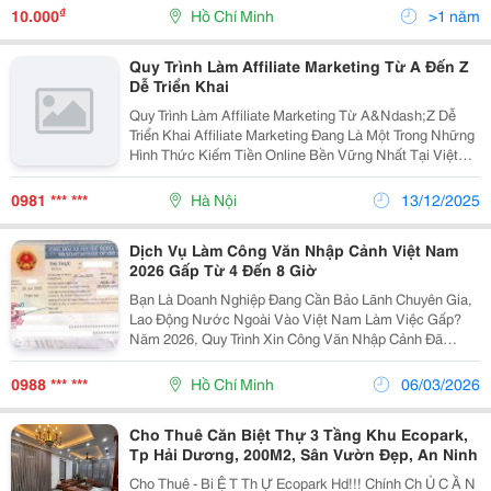
Không Qua Trung...
₫
10.000
Hồ Chí Minh
>1 năm
Quy Trình Làm Affiliate Marketing Từ A Đến Z
Dễ Triển Khai
Quy Trình Làm Affiliate Marketing Từ A&Ndash;Z Dễ
Triển Khai Affiliate Marketing Đang Là Một Trong Những
Hình Thức Kiếm Tiền Online Bền Vững Nhất Tại Việt
Nam. Không Cần Vốn Nhập Hàng, Không Ôm Sản
Phẩm, Người Mới Vẫn Có Thể Tạo Thu Nhập Nếu Đi...
0981 *** ***
Hà Nội
13/12/2025
Dịch Vụ Làm Công Văn Nhập Cảnh Việt Nam
2026 Gấp Từ 4 Đến 8 Giờ
Bạn Là Doanh Nghiệp Đang Cần Bảo Lãnh Chuyên Gia,
Lao Động Nước Ngoài Vào Việt Nam Làm Việc Gấp?
Năm 2026, Quy Trình Xin Công Văn Nhập Cảnh Đã
Được Chuyển Đổi Hoàn Toàn Sang Cổng Dịch Vụ Công
Quốc Gia. Công Ty Du Lịch Thanh Niên Mới Chuyên
0988 *** ***
Hồ Chí Minh
06/03/2026
Cung Cấp...
Cho Thuê Căn Biệt Thự 3 Tầng Khu Ecopark,
Tp Hải Dương, 200M2, Sân Vườn Đẹp, An Ninh
Cho Thuê - Bi Ệ T Th Ự Ecopark Hd!!! Chính Ch Ủ C Ầ N