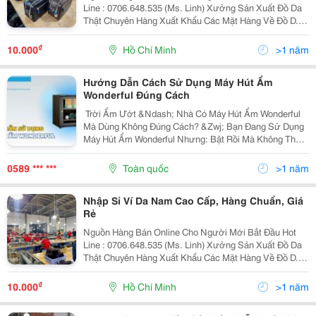
Line : 0706.648.535 (Ms. Linh) Xưởng Sản Xuất Đồ Da
Thật Chuyên Hàng Xuất Khẩu Các Mặt Hàng Về Đồ D.a
Như Ví, Thắt Lưng, Túi,Cặp... D.a B.ò, D.a C.á S.ấ.u -
Nhập Sỉ Đủ Mẫu Mà Vốn Nhập...
₫
10.000
Hồ Chí Minh
>1 năm
Hướng Dẫn Cách Sử Dụng Máy Hút Ẩm
Wonderful Đúng Cách
️ Trời Ẩm Ướt &Ndash; Nhà Có Máy Hút Ẩm Wonderful
Mà Dùng Không Đúng Cách? &Zwj; Bạn Đang Sử Dụng
Máy Hút Ẩm Wonderful Nhưng: Bật Rồi Mà Không Thấy
Phòng Khô Thoáng? Chạy Cả Tiếng Mà Đèn Báo Vẫn
Nhấp Nháy Khó Hiểu? Không Rõ Nên Chọn Chế Độ Nào
0589 *** ***
Toàn quốc
>1 năm
Cho...
Nhập Sỉ Ví Da Nam Cao Cấp, Hàng Chuẩn, Giá
Rẻ
Nguồn Hàng Bán Online Cho Người Mới Bắt Đầu Hot
Line : 0706.648.535 (Ms. Linh) Xưởng Sản Xuất Đồ Da
Thật Chuyên Hàng Xuất Khẩu Các Mặt Hàng Về Đồ D.a
Như Ví, Thắt Lưng, Túi,Cặp... D.a B.ò, D.a C.á S.ấ.u -
Nhập Sỉ Đủ Mẫu Mà Vốn Nhập...
₫
10.000
Hồ Chí Minh
>1 năm