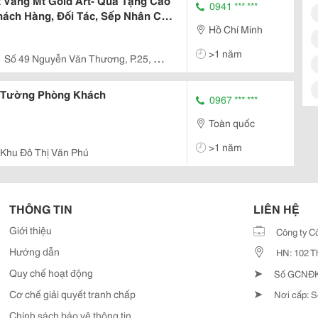
 Vàng Mt Gold Art- Quà Tặng Cao
0941 *** ***
hách Hàng, Đối Tác, Sếp Nhân Các
Hồ Chí Minh
i Trương, Tân Gia, Sinh Nhật.
>1 năm
Số 49 Nguyễn Văn Thương, P.25, Q.
 Tường Phòng Khách
0967 *** ***
Toàn quốc
>1 năm
 Khu Đô Thị Văn Phú
THÔNG TIN
LIÊN HỆ
Giới thiệu
Công ty C
Hướng dẫn
HN: 102 T
➤
Quy chế hoạt động
Số GCNĐKD
➤
Cơ chế giải quyết tranh chấp
Nơi cấp: S
Chính sách bảo vệ thông tin