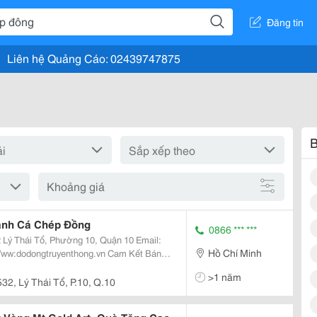
Đăng tin
Liên hệ Quảng Cáo: 02439747875
B
Khoảng giá
ranh Cá Chép Đồng
0866 *** ***
Hồ Chí Minh
>1 năm
532, Lý Thái Tổ, P.10, Q.10