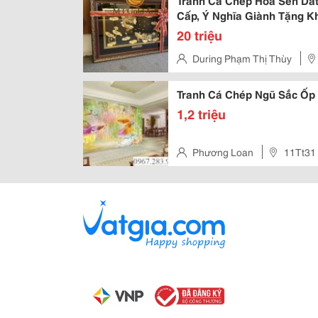
Tranh Cá Chép Hoa Sen Dát
Cấp, Ý Nghĩa Giành Tặng K
Dịp Thành Lập Công Ty, Kha
20 triệu
During Phạm Thị Thùy
Bình Thạnh, Tp. Hồ Chí Minh
Tranh Cá Chép Ngũ Sắc Ốp
1,2 triệu
Phương Loan
11Tt31