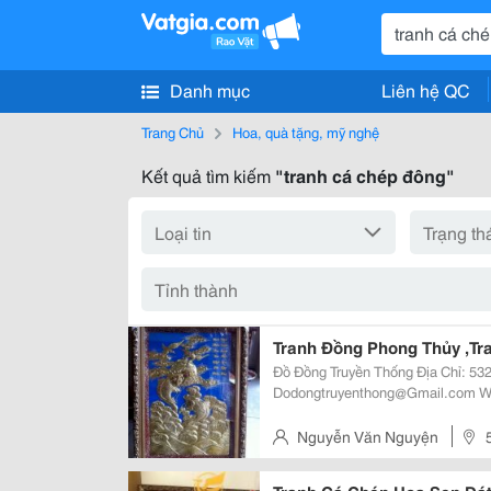
Danh mục
Liên hệ QC
Trang Chủ
Hoa, quà tặng, mỹ nghệ
Kết quả tìm kiếm
"tranh cá chép đông"
Tranh Đồng Phong Thủy ,T
Đồ Đồng Truyền Thống Địa Chỉ: 532 Lý Thái Tổ, Phường 10, Quận 10 Email:
Dodongtruyenthong@Gmail.com Www:dodongtruyenthong.vn Cam Kết Bán
Hàng Đúng Giá,Đúng Chất Lượng Uy Tín Là Hàng Đầu Đt: 0984.246.198 -
0962.979.
Nguyễn Văn Nguyện