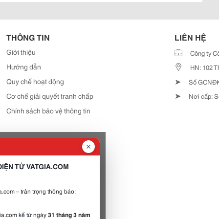
THÔNG TIN
LIÊN HỆ
Giới thiệu
Công ty C
Hướng dẫn
HN: 102 T
➤
Quy chế hoạt động
Số GCNĐKD
➤
Cơ chế giải quyết tranh chấp
Nơi cấp: S
Chính sách bảo vệ thông tin
IỆN TỬ VATGIA.COM
.com – trân trọng thông báo:
gia.com kể từ ngày
31 tháng 3 năm