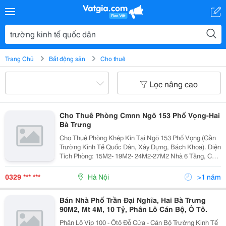
Trang Chủ
Bất động sản
Cho thuê
Lọc nâng cao
Cho Thuê Phòng Cmnn Ngõ 153 Phố Vọng-Hai
Bà Trưng
Cho Thuê Phòng Khép Kín Tại Ngõ 153 Phố Vọng (Gần
Trường Kinh Tế Quốc Dân, Xây Dựng, Bách Khoa). Diện
Tích Phòng: 15M2- 19M2- 24M2-27M2 Nhà 6 Tầng, Có
Chỗ Nấu Ăn, Có Chỗ Phơi Đồ, Để Xe Dưới Tầng 1 An
Toàn Rộng Rãi, An Ninh Tốt,... - Vị Trí: Gần Với...
0329 *** ***
Hà Nội
>1 năm
Bán Nhà Phố Trần Đại Nghĩa, Hai Bà Trưng
90M2, Mt 4M, 10 Tỷ, Phân Lô Cán Bộ, Ô Tô.
Phân Lô Vip 100 - Ôtô Đỗ Cửa - Cán Bộ Trường Kinh Tế