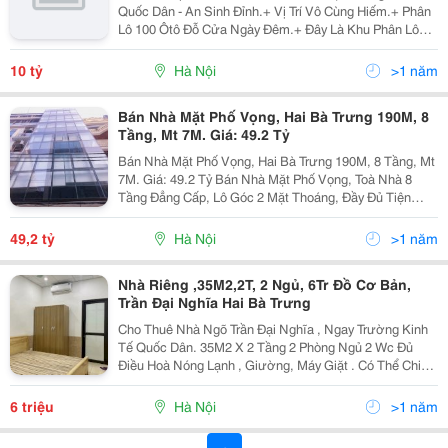
Quốc Dân - An Sinh Đỉnh.+ Vị Trí Vô Cùng Hiếm.+ Phân
Lô 100 Ôtô Đỗ Cửa Ngày Đêm.+ Đây Là Khu Phân Lô
Dành Riêng Cho Cán Bộ Trường Đại Học Kinh Tế Quốc
Dân, Vô Cùng Uy Tín.+ Nhà Để Sân Thoáng Trước...
10 tỷ
Hà Nội
>1 năm
Bán Nhà Mặt Phố Vọng, Hai Bà Trưng 190M, 8
Tầng, Mt 7M. Giá: 49.2 Tỷ
Bán Nhà Mặt Phố Vọng, Hai Bà Trưng 190M, 8 Tầng, Mt
7M. Giá: 49.2 Tỷ Bán Nhà Mặt Phố Vọng, Toà Nhà 8
Tầng Đẳng Cấp, Lô Góc 2 Mặt Thoáng, Đầy Đủ Tiện
Nghi, Hiệu Xuất Cho Thuê 200Tr/ Tháng. Phố Vọng Gần
Các Trường Kinh Tế Quốc Dân, Bách Khoa, Xây...
49,2 tỷ
Hà Nội
>1 năm
Nhà Riêng ,35M2,2T, 2 Ngủ, 6Tr Đồ Cơ Bản,
Trần Đại Nghĩa Hai Bà Trưng
Cho Thuê Nhà Ngõ Trần Đại Nghĩa , Ngay Trường Kinh
Tế Quốc Dân. 35M2 X 2 Tầng 2 Phòng Ngủ 2 Wc Đủ
Điều Hoà Nóng Lạnh , Giường, Máy Giặt . Có Thể Chia 2
Hộ Trên Và Dưới. Ở Ghép Đc 8 Người. Giá : 6Tr/ Th.
Liên Hệ Em Xem Nhà : *** ( Mtg ) Nhấn Để...
6 triệu
Hà Nội
>1 năm