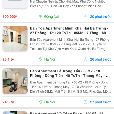
Nai Chuyên Nghiệp Cho Nhà Máy, Khu Công Nghiệp,
Biệt Thự, Khu Dân Cư Hay Văn Phòng? Việc Bảo
Dưỡng Định Kỳ Giúp Duy Trì Vẻ Đẹp Cảnh Quan, Đảm
Bảo Cây Xanh Phát Triển Khỏe Mạnh Và Nâng Cao Hình
₫
100.000
Đồng Nai
20 phút trước
Ảnh Cho...
Bán Tòa Apartment Minh Khai Hai Bà Trưng -
27 Phòng - Dt 120 Tr/Th - 85M2 - 7 Tầng - Mt
5.2M - 26,1 Tỷ
Bán Tòa Apartment Minh Khai Hai Bà Trưng - 27 Phòng -
Dt 120 Tr/Th - 85M2 - 7 Tầng - Mt 5.2M - 26,1 Tỷ Vị Trí
Tọa Lạc Tại Khu Vực Minh Khai, Quận Hai Bà Trưng,
Cách Ô Tô Tránh Chỉ Khoảng 15M. Kết Nối Thuận Tiện
Minh Khai, Tam Trinh, Mai Động...
26,1 tỷ
Hà Nội
26 phút trước
Bán Apartment Lê Trọng Tấn - 65M2 - 18
Phòng - Dòng Tiền 140 Tr/Th - Thang Máy - Ô
Tô Vào Nhà - 24.5 Tỷ
Bán Apartment Lê Trọng Tấn - 65M2 - 18 Phòng - Dòng
Tiền 140 Tr/Th - Thang Máy - Ô Tô Vào Nhà - 24.5 Tỷ
Diện Tích 65M2, Mặt Tiền 5.1M, Sát Mặt Phố. Quy Mô 7
Tầng, Thang Máy, Gồm 18 Phòng Khép Kín Full Nội
Thất, Có Thể Nâng Lên 19...
24,5 tỷ
Hà Nội
27 phút trước
Bán Apartment Vũ Tông Phan - 120M² - 28