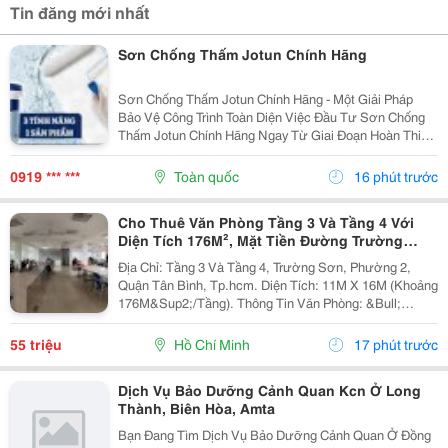
Tin đăng mới nhất
Sơn Chống Thấm Jotun Chính Hãng
Sơn Chống Thấm Jotun Chính Hãng - Một Giải Pháp
Bảo Vệ Công Trình Toàn Diện Việc Đầu Tư Sơn Chống
Thấm Jotun Chính Hãng Ngay Từ Giai Đoạn Hoàn Thiện
Là Giải Pháp Kinh Tế Và Bền Vững Nhất Để Bảo Vệ
Ngôi Nhà Khỏi Tác Động Của Thời Tiết. Với Khả
0919 *** ***
Toàn quốc
16 phút trước
Năng...
Cho Thuê Văn Phòng Tầng 3 Và Tầng 4 Với
Diện Tích 176M², Mặt Tiền Đường Trường
Sơn, Tân Bình
Địa Chỉ: Tầng 3 Và Tầng 4, Trường Sơn, Phường 2,
Quận Tân Bình, Tp.hcm. Diện Tích: 11M X 16M (Khoảng
176M&Sup2;/Tầng). Thông Tin Văn Phòng: &Bull;
Không Gian Rộng, Bố Trí Linh Hoạt, Phù Hợp Từ 30 Đến
50 Nhân Sự. &Bull; Thiết Kế Mở, Tạo Môi...
55 triệu
Hồ Chí Minh
17 phút trước
Dịch Vụ Bảo Dưỡng Cảnh Quan Kcn Ở Long
Thành, Biên Hòa, Amta
Bạn Đang Tìm Dịch Vụ Bảo Dưỡng Cảnh Quan Ở Đồng