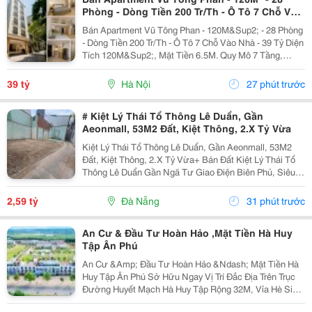
Phòng - Dòng Tiền 200 Tr/Th - Ô Tô 7 Chỗ Vào
Nhà - 39 Tỷ
Bán Apartment Vũ Tông Phan - 120M&Sup2; - 28 Phòng
- Dòng Tiền 200 Tr/Th - Ô Tô 7 Chỗ Vào Nhà - 39 Tỷ Diện
Tích 120M&Sup2;, Mặt Tiền 6.5M. Quy Mô 7 Tầng,
Thiết Kế 28 Phòng Khép Kín, Full Nội Thất Cao Cấp.
Tầng 1 Để Xe; Tầng 2-6 Mỗi Tầng 5...
39 tỷ
Hà Nội
27 phút trước
# Kiệt Lý Thái Tổ Thông Lê Duẩn, Gần
Aeonmall, 53M2 Đất, Kiệt Thông, 2.X Tỷ Vừa
Kiệt Lý Thái Tổ Thông Lê Duẩn, Gần Aeonmall, 53M2
Đất, Kiệt Thông, 2.X Tỷ Vừa+ Bán Đất Kiệt Lý Thái Tổ
Thông Lê Duẩn Gần Ngã Tư Giao Điện Biên Phủ, Siêu
Thị Nguyễn Kim, Aeonmall&Hellip;+ Dt 53M2, Mặt Tiền
Rộng 11M Xây Nhà Cực Thoáng Đẹp+ Giá Bán...
2,59 tỷ
Đà Nẵng
31 phút trước
An Cư & Đầu Tư Hoàn Hảo ,Mặt Tiền Hà Huy
Tập Ân Phú
An Cư &Amp; Đầu Tư Hoàn Hảo &Ndash; Mặt Tiền Hà
Huy Tập Ân Phú Sở Hữu Ngay Vị Trí Đắc Địa Trên Trục
Đường Huyết Mạch Hà Huy Tập Rộng 32M, Vỉa Hè Siêu
Thoáng 20M &Ndash; Tâm Điểm Kinh Doanh &Amp;