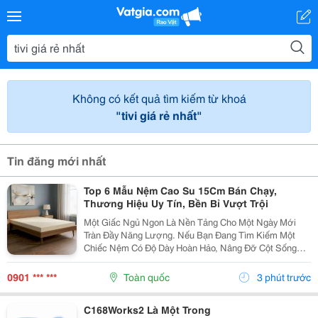
Không có kết quả tìm kiếm từ khoá
"tivi giá rẻ nhất"
Tin đăng mới nhất
Top 6 Mẫu Nệm Cao Su 15Cm Bán Chạy,
Thương Hiệu Uy Tín, Bền Bỉ Vượt Trội
Một Giấc Ngủ Ngon Là Nền Tảng Cho Một Ngày Mới
Tràn Đầy Năng Lượng. Nếu Bạn Đang Tìm Kiếm Một
Chiếc Nệm Có Độ Dày Hoàn Hảo, Nâng Đỡ Cột Sống
Tối Ưu Và Có Độ Bền Lên Đến Hàng Chục Năm, Nệm
Cao Su 15Cm Chính Là &Ldquo;Tỷ Lệ Vàng&Rdquo;
0901 *** ***
Toàn quốc
3 phút trước
Không Quá Mỏng...
C168Works2 Là Một Trong