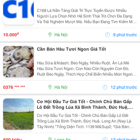
C168 Là Nền Tảng Giải Trí Trực Tuyến Được Nhiều
Người Lựa Chọn Nhờ Hệ Sinh Thái Trò Chơi Đa Dạng
Và Trải Nghiệm Mượt Mà. Nếu Bạn Đang Tìm Kiếm Một
Sân Chơi Chất Lượng, Đây Là Cái Tên Đáng Để Khám
Phá.
₫
10.000
Hà Nội
9 phút trước
Cần Bán Hàu Tươi Ngon Giá Tốt
Hàu Sữa &Ndash; Béo Ngậy, Nhiều Ruột, Ăn Là Mê
Hàu Sữa Tươi Ngon, Con Nào Còn Nguyên Con Đó,
Ruột Béo Ngậy, Thích Hợp Chế Biến Nhiều Món Ngon
Cho Gia Đình, Quán Ăn Và Nhà Hàng. Hàu Sữa Loại 1:
**60K/Kg** Hàu Đại Dương: **80K/Kg &Ndash; 3-6...
0376 *** ***
Hà Nội
12 phút trước
Cơ Hội Đầu Tư Giá Tốt - Chính Chủ Bán Gấp
Lô Đất Trồng Lúa Xã Bình Thành, Đức Huệ,
Long An
Cơ Hội Đầu Tư Giá Tốt - Chính Chủ Bán Gấp Lô Đất
Trồng Lúa Xã Bình Thành, Đức Huệ, Long An (Nay Là
Tây Ninh) *Tổng Diện Tích: 1139 M&Sup2; *Giá Bán:
600Triệu (Có Thương Lượng). **Ưu Điểm: - Đất Bằng
Phẳng, Thuận Tiện Sản Xuất Nông Nghiệp. -...
600 triệu
Long An
13 phút trước