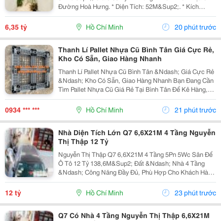
Đường Hoà Hưng. * Diện Tích: 52M&Sup2;. * Kích
Thước: 3.4M X 14.5M. * Kết Cấu: 1 Trệt 1 Lầu. * Hiện
Trạng: 1 Phòng Ngủ, Chủ Nhà Hoàn Thiện...
6,35 tỷ
Hồ Chí Minh
20 phút trước
Thanh Lí Pallet Nhựa Cũ Bình Tân Giá Cực Rẻ,
Kho Có Sẵn, Giao Hàng Nhanh
Thanh Lí Pallet Nhựa Cũ Bình Tân &Ndash; Giá Cực Rẻ
&Ndash; Kho Có Sẵn, Giao Hàng Nhanh Bạn Đang Cần
Tìm Pallet Nhựa Cũ Giá Rẻ Tại Bình Tân Để Kê Hàng,
Chứa Hàng, Lưu Kho Hoặc Vận Chuyển Nhưng Muốn
Tiết Kiệm Chi Phí? Đừng Bỏ Qua Nguồn Pallet Nhựa...
0934 *** ***
Hồ Chí Minh
21 phút trước
Nhà Diện Tích Lớn Q7 6,6X21M 4 Tầng Nguyễn
Thị Thập 12 Tỷ
Nguyễn Thị Thập Q7 6,6X21M 4 Tầng 5Pn 5Wc Sân Để
Ô Tô 12 Tỷ 138,6M&Sup2; Đất &Ndash; Nhà 4 Tầng
&Ndash; Công Năng Đầy Đủ, Phù Hợp Cho Khách Hàng
Mua Để Ở Hoặc Tìm Tài Sản Có Thể Khai Thác Lâu Dài
Tại Quận 7. Căn Nhà Có Khuôn Đất 6,6 X 21M, Xây
12 tỷ
Hồ Chí Minh
23 phút trước
Dựng...
Q7 Có Nhà 4 Tầng Nguyễn Thị Thập 6,6X21M