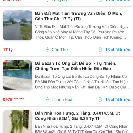
Bán Đất Mặt Tiền Trương Văn Diễn, Ô Môn,
Cần Thơ Chỉ 17 Tỷ (Tl)
Vị Trí Đắc Địa: Mặt Tiền Đường Trương Văn Diễn, Ngay
Cổng Vào Nhà Máy Xi Măng Tây Đô, Phường Phước
Thới, Quận Ô Môn, Tp. Cần Thơ.- Diện Tích Khủng:
3.830M&Sup2; (2 Sổ)- Giá Bán: 17 Tỷ (Thương Lượng)-
Pháp Lý: Sổ Hồng Riêng, Sang Tên Nhanh- Lộ Giới:...
17 tỷ
Cần Thơ
13 phút trước
Đá Bazan Tổ Ong Lát Bể Bơi - Tự Nhiên,
Chống Trơn, Tạo Điểm Nhấn Độc Đáo
Đá Bazan Tổ Ong Lát Bể Bơi Là Dòng Đá Tự Nhiên Có
Bề Mặt Đặc Trưng Với Các Lỗ Nhỏ Tự Nhiên, Tạo Hiệu
Ứng Thô Mộc Nhưng Vẫn Rất Hiện Đại. Khi Được Gia
Công Phù Hợp, Đá Mang Lại Khả Năng Chống Trơn Tốt
Và Vẻ Đẹp Hài Hòa Với Không Gian Nước, Đặc Biệt...
0979 *** ***
Thanh Hoá
15 phút trước
Bán Nhà Hoà Hưng, 2 Tầng, 3.4X14.5M, Dt
Công Nhận 52M², Giá 6.35 Tỷ Tl
Bán Nhà Hoà Hưng, 2 Tầng, 3.4X14.5M, Dt Công Nhận
52M&Sup2;, Giá 6.35 Tỷ Tl Thông Tin Chi Tiết * Địa Chỉ: