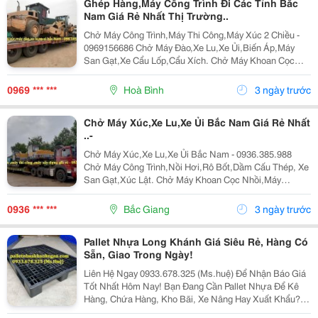
Ghép Hàng,Máy Công Trình Đi Các Tỉnh Bắc
Nam Giá Rẻ Nhất Thị Trường..
Chở Máy Công Trình,Máy Thi Công,Máy Xúc 2 Chiều -
0969156686 Chở Máy Đào,Xe Lu,Xe Ủi,Biến Áp,Máy
San Gạt,Xe Cẩu Lốp,Cẩu Xích. Chở Máy Khoan Cọc
Nhồi,Biến Thế,Bồn Tròn,Lu,Hàng Quá Khổ,Quá Tải.
Nhận Chở Ghép Hàng,Máy Công Trình Đi Các Tỉnh
0969 *** ***
Hoà Bình
3 ngày trước
Bắc...
Chở Máy Xúc,Xe Lu,Xe Ủi Bắc Nam Giá Rẻ Nhất
..-
Chở Máy Xúc,Xe Lu,Xe Ủi Bắc Nam - 0936.385.988
Chở Máy Công Trình,Nồi Hơi,Rô Bốt,Dầm Cấu Thép, Xe
San Gạt,Xúc Lật. Chở Máy Khoan Cọc Nhồi,Máy
Nghiền Đá,Trạm Trộn,Biến Thế. Nhận Chở Ghép Hàng
Hóa Máy Công Trình Đi Các Tỉnh Nam Bắc Giá Rẻ
0936 *** ***
Bắc Giang
3 ngày trước
Chở...
Pallet Nhựa Long Khánh Giá Siêu Rẻ, Hàng Có
Sẵn, Giao Trong Ngày!
Liên Hệ Ngay 0933.678.325 (Ms.huệ) Để Nhận Báo Giá
Tốt Nhất Hôm Nay! Bạn Đang Cần Pallet Nhựa Để Kê
Hàng, Chứa Hàng, Kho Bãi, Xe Nâng Hay Xuất Khẩu?
Chúng Tôi Chuyên Thanh Lý Pallet Nhựa Giá Rẻ Nhất