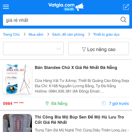
Trang Chủ
Mua sắm
Sách, đồ văn phòng
Thiết bị giáo dục
Lọc nâng cao
Bán Standee Chữ X Giá Rẻ Nhất Đà Nẵng
Cửa Hàng Vật Tư &Amp; Thiết Bị Quảng Cáo Đông Seja
Địa Chỉ: K168 Nguyễn Lương Bằng, Tp Đà Nẵng
Hotline: 0984.936.381 (Mr Đông) Email:
Standeedn@Gmail.com Facebook:
Https://Www.facebook.com/Standeedn?Fref=Ts
0984 *** ***
Đà Nẵng
7 giờ trước
Standee Chữ X A5 Là Loại
Thi Công Bia Mộ Búp Sen Để Mộ Hủ Lưu Tro
Cốt Giá Rẽ Nhất
Trung Tâm Đá Mỹ Nghệ Thờ Cúng Diệu Thiên Long Jsc -