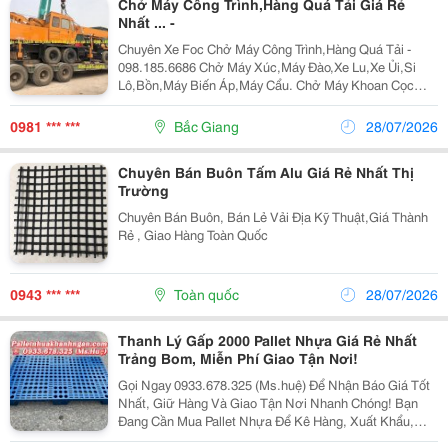
Chở Máy Công Trình,Hàng Quá Tải Giá Rẻ
Nhất ... -
Chuyên Xe Foc Chở Máy Công Trình,Hàng Quá Tải -
098.185.6686 Chở Máy Xúc,Máy Đào,Xe Lu,Xe Ủi,Si
Lô,Bồn,Máy Biến Áp,Máy Cẩu. Chở Máy Khoan Cọc
Nhồi,Biến Thế,Bồn Tròn,Lu Tròn,Hàng Quá Khổ. Nhận
Chở Ghép Hàng Hóa,Máy Công Trình Đi Các Tỉnh Bắc
0981 *** ***
Bắc Giang
28/07/2026
Nam...
Chuyên Bán Buôn Tấm Alu Giá Rẻ Nhất Thị
Trường
Chuyên Bán Buôn, Bán Lẻ Vải Địa Kỹ Thuật,Giá Thành
Rẻ , Giao Hàng Toàn Quốc
0943 *** ***
Toàn quốc
28/07/2026
Thanh Lý Gấp 2000 Pallet Nhựa Giá Rẻ Nhất
Trảng Bom, Miễn Phí Giao Tận Nơi!
Gọi Ngay 0933.678.325 (Ms.huệ) Để Nhận Báo Giá Tốt
Nhất, Giữ Hàng Và Giao Tận Nơi Nhanh Chóng! Bạn
Đang Cần Mua Pallet Nhựa Để Kê Hàng, Xuất Khẩu,
Kho Xưởng, Nhà Máy Với Chi Phí Tiết Kiệm? Đừng Bỏ