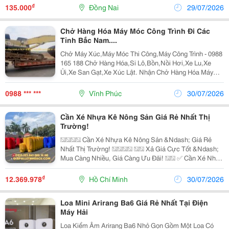
Lỡ Đợt Thanh Lý Pallet Nhựa Số Lượng Lớn Tại Trảng...
₫
135.000
Đồng Nai
29/07/2026
Chở Hàng Hóa Máy Móc Công Trình Đi Các
Tỉnh Bắc Nam....
Chở Máy Xúc,Máy Móc Thi Công,Máy Công Trình - 0988
165 188 Chở Hàng Hóa,Si Lô,Bồn,Nồi Hơi,Xe Lu,Xe
Ủi,Xe San Gạt,Xe Xúc Lật. Nhận Chở Hàng Hóa Máy
Móc Công Trình Đi Các Tỉnh Bắc Nam. &Ldquo; Hãy Gọi
Cho Tôi Để Có Giá Rẻ Nhất Thị Trường !&Rdquo;...
0988 *** ***
Vĩnh Phúc
30/07/2026
Cần Xé Nhựa Kê Nông Sản Giá Rẻ Nhất Thị
Trường!
���� Cần Xé Nhựa Kê Nông Sản &Ndash; Giá Rẻ
Nhất Thị Trường! ���� �� Xả Giá Cực Tốt &Ndash;
Mua Càng Nhiều, Giá Càng Ưu Đãi! �� ✅ Cần Xé Nhựa
Bền Đẹp, Chịu Lực Tốt �� ✅ Phù Hợp Đựng Trái Cây
���� , Rau Củ ���� , Lúa �� , Hải Sản ���� Và
₫
12.369.978
Hồ Chí Minh
30/07/2026
Nhiều...
Loa Mini Arirang Ba6 Giá Rẻ Nhất Tại Điện
Máy Hải
Loa Kiểm Âm Arirang Ba6 Nhỏ Gọn Gồm Một Loa Có