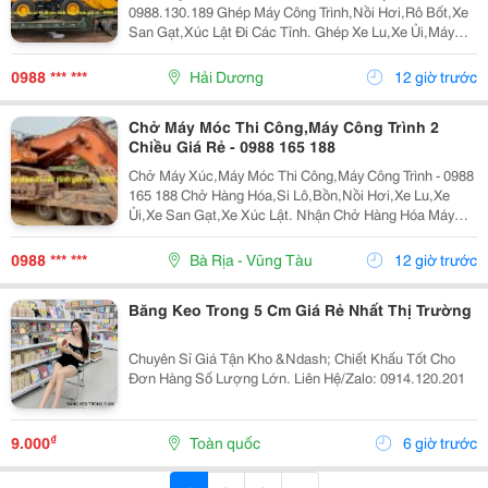
0988.130.189 Ghép Máy Công Trình,Nồi Hơi,Rô Bốt,Xe
San Gạt,Xúc Lật Đi Các Tỉnh. Ghép Xe Lu,Xe Ủi,Máy
Xúc Đào Đi Các Tỉnh Bắc Trung Nam Giá Rẻ &Ldquo;
Hãy Gọi Cho Tôi Để Có Giá Rẻ Nhất Thị Trường...
0988 *** ***
Hải Dương
12 giờ trước
Chở Máy Móc Thi Công,Máy Công Trình 2
Chiều Giá Rẻ - 0988 165 188
Chở Máy Xúc,Máy Móc Thi Công,Máy Công Trình - 0988
165 188 Chở Hàng Hóa,Si Lô,Bồn,Nồi Hơi,Xe Lu,Xe
Ủi,Xe San Gạt,Xe Xúc Lật. Nhận Chở Hàng Hóa Máy
Móc Công Trình Đi Các Tỉnh Bắc Nam. &Ldquo; Hãy Gọi
Cho Tôi Để Có Giá Rẻ Nhất Thị Trường !&Rdquo;...
0988 *** ***
Bà Rịa - Vũng Tàu
12 giờ trước
Băng Keo Trong 5 Cm Giá Rẻ Nhất Thị Trường
Chuyên Sỉ Giá Tận Kho &Ndash; Chiết Khấu Tốt Cho
Đơn Hàng Số Lượng Lớn. Liên Hệ/Zalo: 0914.120.201
₫
9.000
Toàn quốc
6 giờ trước