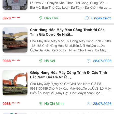
Là Đơn Vi : Chuyên Khai Thác, Thi Công, Cung Cấp -
Bia Mộ, Bàn Thờ Các Loại - Đá Tấm - Đá Khối - Hủ Lưu
Tro Cốt - Búp Sen Để Mộ Đồ Thờ Để Mộ Các Loại... - Đá
Trắng Non Nước Đá K
0978 *** ***
Cần Thơ
6 ngày trước
Chở Hàng Hóa Máy Móc Công Trình Đi Các
Tỉnh Giá Cước Rẻ Nhất...
Chở Máy Xúc,Máy Móc Thi Công,Máy Công Trình - 0988
165 188 Chở Hàng Hóa,Si Lô,Bồn,Nồi Hơi,Xe Lu,Xe
Ủi,Xe San Gạt,Xe Xúc Lật. Nhận Chở Hàng Hóa Máy
Móc Công Trình Đi Các Tỉnh Bắc Nam. &Ldquo; Hãy Gọi
Cho Tôi Để Có Giá Rẻ Nhất Thị Trường !&Rdquo;...
0988 *** ***
Hà Nội
28/07/2026
Ghép Hàng Hóa,Máy Công Trình Đi Các Tỉnh
Bắc Nam Giá Rẻ Nhất ..,.
Chở Máy Xây Dựng,Xe Cơ Giới Bắc Nam Giá Rẻ -
0988130189 Chở Máy Xúc,Máy Đào,Xe Lu,Ủi,Si Lô,Máy
Biến Áp,Máy Cẩu,Máy Gạt. Chở Máy Khoan Cọc
Nhồi,Biến Thế,Máy San,Bồn,Lu,Hàng Quá Khổ. Nhận
Ghép Hàng Hóa,Máy Công Trình Đi Các Tỉnh Bắc Nam
0988 *** ***
Hồ Chí Minh
28/07/2026
Giá Rẻ ...