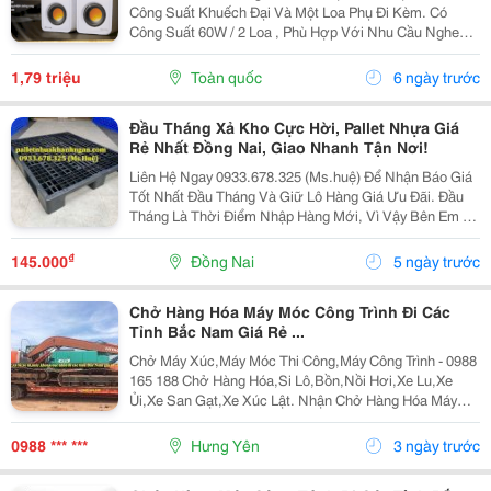
Công Suất Khuếch Đại Và Một Loa Phụ Đi Kèm. Có
Công Suất 60W / 2 Loa , Phù Hợp Với Nhu Cầu Nghe
Âm Thanh Trong Phòng , Quán Cà Phê Nhỏ, Tiệm Hớt
Tóc, Massage, Làm Loa Đặt Bàn, Kiểm Tra Bản Thu Cơ
1,79 triệu
Toàn quốc
6 ngày trước
Bản...
Đầu Tháng Xả Kho Cực Hời, Pallet Nhựa Giá
Rẻ Nhất Đồng Nai, Giao Nhanh Tận Nơi!
Liên Hệ Ngay 0933.678.325 (Ms.huệ) Để Nhận Báo Giá
Tốt Nhất Đầu Tháng Và Giữ Lô Hàng Giá Ưu Đãi. Đầu
Tháng Là Thời Điểm Nhập Hàng Mới, Vì Vậy Bên Em Xả
Kho Số Lượng Lớn Pallet Nhựa Với Mức Giá Cực Kỳ
Ưu Đãi Dành Cho Khách Hàng Tại Đồng Nai Và Các...
₫
145.000
Đồng Nai
5 ngày trước
Chở Hàng Hóa Máy Móc Công Trình Đi Các
Tỉnh Bắc Nam Giá Rẻ ...
Chở Máy Xúc,Máy Móc Thi Công,Máy Công Trình - 0988
165 188 Chở Hàng Hóa,Si Lô,Bồn,Nồi Hơi,Xe Lu,Xe
Ủi,Xe San Gạt,Xe Xúc Lật. Nhận Chở Hàng Hóa Máy
Móc Công Trình Đi Các Tỉnh Bắc Nam. &Ldquo; Hãy Gọi
Cho Tôi Để Có Giá Rẻ Nhất Thị Trường !&Rdquo;...
0988 *** ***
Hưng Yên
3 ngày trước