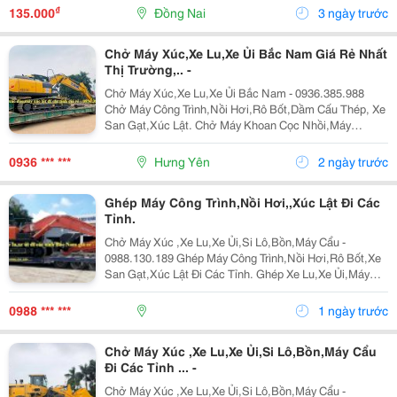
Tại Long Khánh , Hàng Đẹp, Chất Lượng, Có Sẵn...
₫
135.000
Đồng Nai
3 ngày trước
Chở Máy Xúc,Xe Lu,Xe Ủi Bắc Nam Giá Rẻ Nhất
Thị Trường,.. -
Chở Máy Xúc,Xe Lu,Xe Ủi Bắc Nam - 0936.385.988
Chở Máy Công Trình,Nồi Hơi,Rô Bốt,Dầm Cấu Thép, Xe
San Gạt,Xúc Lật. Chở Máy Khoan Cọc Nhồi,Máy
Nghiền Đá,Trạm Trộn,Biến Thế. Nhận Chở Ghép Hàng
Hóa Máy Công Trình Đi Các Tỉnh Nam Bắc Giá Rẻ ...
0936 *** ***
Hưng Yên
2 ngày trước
Ghép Máy Công Trình,Nồi Hơi,,Xúc Lật Đi Các
Tỉnh.
Chở Máy Xúc ,Xe Lu,Xe Ủi,Si Lô,Bồn,Máy Cẩu -
0988.130.189 Ghép Máy Công Trình,Nồi Hơi,Rô Bốt,Xe
San Gạt,Xúc Lật Đi Các Tỉnh. Ghép Xe Lu,Xe Ủi,Máy
Xúc Đào Đi Các Tỉnh Bắc Trung Nam Giá Rẻ &Ldquo;
Hãy Gọi Cho Tôi Để Có Giá Rẻ Nhất Thị Trường...
0988 *** ***
1 ngày trước
Chở Máy Xúc ,Xe Lu,Xe Ủi,Si Lô,Bồn,Máy Cẩu
Đi Các Tỉnh ... -
Chở Máy Xúc ,Xe Lu,Xe Ủi,Si Lô,Bồn,Máy Cẩu -