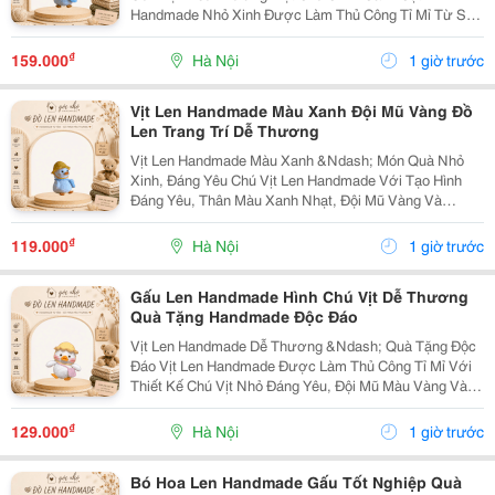
Handmade Nhỏ Xinh Được Làm Thủ Công Tỉ Mỉ Từ Sợi
Len, Mang Phong Cách Đáng Yêu Và Ấm Áp. Sản Phẩm
Phù Hợp Để Trang Trí Góc Học Tập, Bàn Làm Việc,
₫
159.000
Hà Nội
1 giờ trước
Phòng Ngủ...
Vịt Len Handmade Màu Xanh Đội Mũ Vàng Đồ
Len Trang Trí Dễ Thương
Vịt Len Handmade Màu Xanh &Ndash; Món Quà Nhỏ
Xinh, Đáng Yêu Chú Vịt Len Handmade Với Tạo Hình
Đáng Yêu, Thân Màu Xanh Nhạt, Đội Mũ Vàng Và
Quàng Khăn Xanh. Sản Phẩm Được Làm Thủ Công Tỉ
Mỉ, Phù Hợp Để Trang Trí Hoặc Làm Món Quà Nhỏ Dành
₫
119.000
Hà Nội
1 giờ trước
Tặng Người...
Gấu Len Handmade Hình Chú Vịt Dễ Thương
Quà Tặng Handmade Độc Đáo
Vịt Len Handmade Dễ Thương &Ndash; Quà Tặng Độc
Đáo Vịt Len Handmade Được Làm Thủ Công Tỉ Mỉ Với
Thiết Kế Chú Vịt Nhỏ Đáng Yêu, Đội Mũ Màu Vàng Và
Kết Hợp Khăn Choàng Màu Hồng. Sản Phẩm Có Kiểu
Dáng Xinh Xắn, Phù Hợp Để Làm Quà Tặng Hoặc Trang
₫
129.000
Hà Nội
1 giờ trước
Trí...
Bó Hoa Len Handmade Gấu Tốt Nghiệp Quà