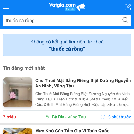
Không có kết quả tìm kiếm từ khoá
"thuốc cá rồng"
Tin đăng mới nhất
Cho Thuê Mặt Bằng Riêng Biệt Đường Nguyễn
An Ninh, Vũng Tàu
Cho Thuê Mặt Bằng Riêng Biệt Đường Nguyễn An Ninh,
Vũng Tàu ✦ Diện Tích: &Bull; 4.5M &Times; 7M ✦ Kết
Cấu: &Bull; Mặt Bằng Riêng Biệt, Độc Lập &Bull; Được
Phép Ở Lại Qua Đêm ✦ Nội Thất: &Bull; Bàn Giao Mặt
Bằng Trống, Sạch Sẽ. ✦ Vị...
7 triệu
Bà Rịa - Vũng Tàu
3 phút trước
Mực Khô Cán Tẩm Giá Vị Toàn Quốc