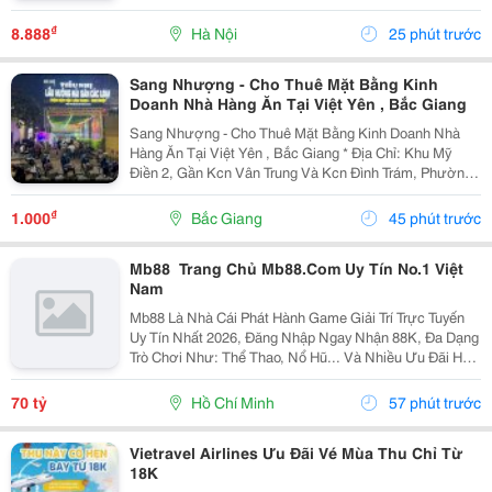
Với Bàn Làm Việc, Bàn Ăn, Bàn Quán Cà Phê, Bàn
Thao Tác Công Nghiệp Và Nhiều Loại Kệ, Tủ. Với Chân
₫
8.888
Hà Nội
25 phút trước
Đế...
Sang Nhượng - Cho Thuê Mặt Bằng Kinh
Doanh Nhà Hàng Ăn Tại Việt Yên , Bắc Giang
Sang Nhượng - Cho Thuê Mặt Bằng Kinh Doanh Nhà
Hàng Ăn Tại Việt Yên , Bắc Giang * Địa Chỉ: Khu Mỹ
Điền 2, Gần Kcn Vân Trung Và Kcn Đình Trám, Phường
Nếnh, Tỉnh Bắc Ninh (Khu Việt Yên, Bắc Giang Cũ). *
Diện Tích : 75M2 - Mặt Tiền 4M - Mặt Bằng...
₫
1.000
Bắc Giang
45 phút trước
Mb88 ️ Trang Chủ Mb88.Com Uy Tín No.1 Việt
Nam
Mb88 Là Nhà Cái Phát Hành Game Giải Trí Trực Tuyến
Uy Tín Nhất 2026, Đăng Nhập Ngay Nhận 88K, Đa Dạng
Trò Chơi Như: Thể Thao, Nổ Hũ... Và Nhiều Ưu Đãi Hấp
Dẫn Nhận Mỗi Ngày. Thương Hiệu: Mb88 Địa Chỉ: 838
Đ. Lê Đức Thọ, Phường 16, An Hội Đông, Hồ...
70 tỷ
Hồ Chí Minh
57 phút trước
Vietravel Airlines Ưu Đãi Vé Mùa Thu Chỉ Từ
18K