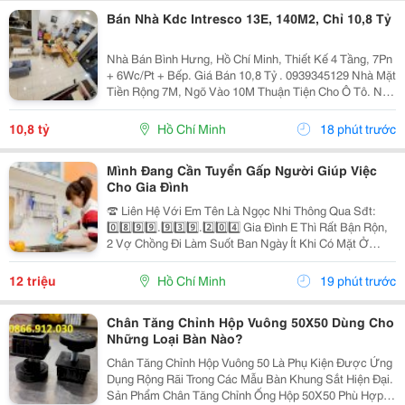
Bán Nhà Kdc Intresco 13E, 140M2, Chỉ 10,8 Tỷ
Nhà Bán Bình Hưng, Hồ Chí Minh, Thiết Kế 4 Tầng, 7Pn
+ 6Wc/Pt + Bếp. Giá Bán 10,8 Tỷ . 0939345129 Nhà Mặt
Tiền Rộng 7M, Ngõ Vào 10M Thuận Tiện Cho Ô Tô. Nội
Thất Bao Gồm Điều Hòa, Tủ Lạnh, Giường, Mang Đến
Không Gian Sống Thoải Mái Và Tiện Nghi....
10,8 tỷ
Hồ Chí Minh
18 phút trước
Mình Đang Cần Tuyển Gấp Người Giúp Việc
Cho Gia Đình
☎️ Liên Hệ Với Em Tên Là Ngọc Nhi Thông Qua Sđt:
0️⃣8️⃣9️⃣9️⃣.9️⃣3️⃣9️⃣.2️⃣0️⃣4️⃣ Gia Đình E Thì Rất Bận Rộn,
2 Vợ Chồng Đi Làm Suốt Ban Ngày Ít Khi Có Mặt Ở
Nhà. Nhưng Nhà Lại Có 1 Bà Cụ Đau Yếu Và 1 Bé Nhỏ
Năm Nay Đã Gần 2 Tuổi Vì Vậy Để Có Thể An...
12 triệu
Hồ Chí Minh
19 phút trước
Chân Tăng Chỉnh Hộp Vuông 50X50 Dùng Cho
Những Loại Bàn Nào?
Chân Tăng Chỉnh Hộp Vuông 50 Là Phụ Kiện Được Ứng
Dụng Rộng Rãi Trong Các Mẫu Bàn Khung Sắt Hiện Đại.
Sản Phẩm Chân Tăng Chỉnh Ống Hộp 50X50 Phù Hợp