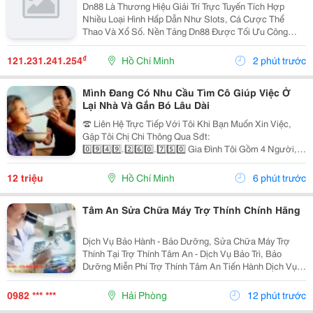
Dn88 Là Thương Hiệu Giải Trí Trực Tuyến Tích Hợp
Nhiều Loại Hình Hấp Dẫn Như Slots, Cá Cược Thể
Thao Và Xổ Số. Nền Tảng Dn88 Được Tối Ưu Công
Nghệ, Bảo Mật Cao, Nạp Rút Nhanh Và Hỗ Trợ Tốt Trên
Pc Lẫn Điện Thoại Di Động. Website:
₫
121.231.241.254
Hồ Chí Minh
2 phút trước
Https://Dn88C.com/...
Mình Đang Có Nhu Cầu Tìm Cô Giúp Việc Ở
Lại Nhà Và Gắn Bó Lâu Dài
☎️ Liên Hệ Trực Tiếp Với Tôi Khi Bạn Muốn Xin Việc,
Gặp Tôi Chị Chi Thông Qua Sđt:
0️⃣9️⃣4️⃣9️⃣.2️⃣6️⃣0️⃣.7️⃣5️⃣0️⃣ Gia Đình Tôi Gồm 4 Người, 2
Vợ Chồng 2 Con Nhỏ, Bé Lớn 9 Tuổi Đã Đi Học Có Ba
Mẹ Đưa Rước, Bé Nhỏ 1 Tuổi. Nhà Thì Chỉ Có 1 Lầu.
12 triệu
Hồ Chí Minh
6 phút trước
Tôi...
Tâm An Sửa Chữa Máy Trợ Thính Chính Hãng
Dịch Vụ Bảo Hành - Bảo Dưỡng, Sửa Chữa Máy Trợ
Thính Tại Trợ Thính Tâm An - Dịch Vụ Bảo Trì, Bảo
Dưỡng Miễn Phí Trợ Thính Tâm An Tiến Hành Dịch Vụ
Bảo Dưỡng, Vệ Sinh Sấy Khô Máy Trợ Thính Định Kì 3
Tháng/1 Lần Đối Với Tất Cả Các Thiêt Bị Trợ...
0982 *** ***
Hải Phòng
12 phút trước