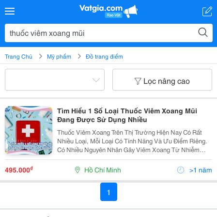
Trang Chủ
Mỹ phẩm
Đồ trang điểm
Lọc nâng cao
Tìm Hiểu 1 Số Loại Thuốc Viêm Xoang Mũi
Đang Được Sử Dụng Nhiều
Thuốc Viêm Xoang Trên Thị Trường Hiện Nay Có Rất
Nhiều Loại, Mỗi Loại Có Tính Năng Và Ưu Điểm Riêng.
Có Nhiều Nguyên Nhân Gây Viêm Xoang Từ Nhiễm
Trùng Đến Dị Ứng Nên Các Loại Thuốc Viêm Xoang
Khác Nhau Có Thể Điều Trị Hiệu Quả Tùy Theo Từng
₫
495.000
Hồ Chí Minh
>1 năm
Trường H
1