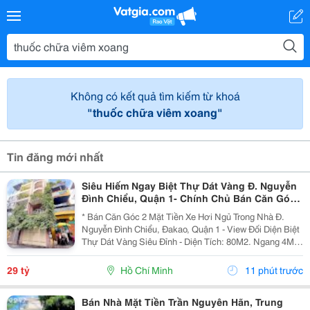
Không có kết quả tìm kiếm từ khoá
"thuốc chữa viêm xoang"
Tin đăng mới nhất
Siêu Hiếm Ngay Biệt Thự Dát Vàng Đ. Nguyễn
Đình Chiểu, Quận 1- Chính Chủ Bán Căn Góc
2 Mặt Tiền Hxh - Dt 4M*20M - Xung Quanh Khu
* Bán Căn Góc 2 Mặt Tiền Xe Hơi Ngủ Trong Nhà Đ.
Trí Thức Cao
Nguyễn Đình Chiểu, Đakao, Quận 1 - View Đối Diện Biệt
Thự Dát Vàng Siêu Đỉnh - Diện Tích: 80M2. Ngang 4M *
20M. - Kết Cấu: 3 Tầng Btct. - Chỉ Cách 2 Căn Ra Mặt
Tiền Lớn - Hxh Thông Nguyễn Ảnh Thủ -...
29 tỷ
Hồ Chí Minh
11 phút trước
Bán Nhà Mặt Tiền Trần Nguyên Hãn, Trung