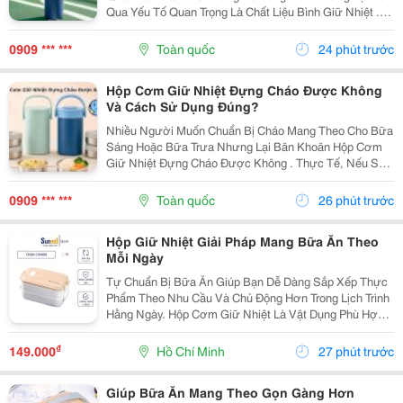
Qua Yếu Tố Quan Trọng Là Chất Liệu Bình Giữ Nhiệt .
Mỗi Loại Chất Liệu Đều Có Những Ưu Điểm Và Hạn Chế
Riêng, Ảnh Hưởng Đến Khả Năng Giữ Nhiệt, Độ Bền...
0909 *** ***
Toàn quốc
24 phút trước
Hộp Cơm Giữ Nhiệt Đựng Cháo Được Không
Và Cách Sử Dụng Đúng?
Nhiều Người Muốn Chuẩn Bị Cháo Mang Theo Cho Bữa
Sáng Hoặc Bữa Trưa Nhưng Lại Băn Khoăn Hộp Cơm
Giữ Nhiệt Đựng Cháo Được Không . Thực Tế, Nếu Sử
Dụng Đúng Cách, Hộp Cơm Giữ Nhiệt Hoàn Toàn Có
Thể Đáp Ứng Nhu Cầu Này. Tuy Nhiên, Để Cháo Giữ
0909 *** ***
Toàn quốc
26 phút trước
Được Hương...
Hộp Giữ Nhiệt Giải Pháp Mang Bữa Ăn Theo
Mỗi Ngày
Tự Chuẩn Bị Bữa Ăn Giúp Bạn Dễ Dàng Sắp Xếp Thực
Phẩm Theo Nhu Cầu Và Chủ Động Hơn Trong Lịch Trình
Hằng Ngày. Hộp Cơm Giữ Nhiệt Là Vật Dụng Phù Hợp
Để Mang Cơm Đến Trường, Nơi Làm Việc Hoặc Sử
Dụng Trong Những Chuyến Đi. Ưu Tiên Thiết Kế Có
₫
149.000
Hồ Chí Minh
27 phút trước
Nhiều...
Giúp Bữa Ăn Mang Theo Gọn Gàng Hơn