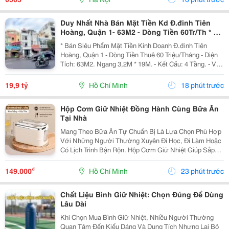
Duy Nhất Nhà Bán Mặt Tiền Kd Đ.đinh Tiên
Hoàng, Quận 1- 63M2 - Dòng Tiền 60Tr/Th * Lh
Giang Giang:
* Bán Siêu Phẩm Mặt Tiền Kinh Doanh Đ.đinh Tiên
Hoàng, Quận 1 - Dòng Tiền Thuê 60 Triệu/Tháng - Diện
Tích: 63M2. Ngang 3,2M * 19M. - Kết Cấu: 4 Tầng. - Vị
Trí Đắc Địa Hiếm Nhà Bán. - Hiện Cho Thuê Vp Đang
Hoàn Thiện Trang Thiết Bị Đi Vào Hoạt...
19,9 tỷ
Hồ Chí Minh
18 phút trước
Hộp Cơm Giữ Nhiệt Đồng Hành Cùng Bữa Ăn
Tại Nhà
Mang Theo Bữa Ăn Tự Chuẩn Bị Là Lựa Chọn Phù Hợp
Với Những Người Thường Xuyên Đi Học, Đi Làm Hoặc
Có Lịch Trình Bận Rộn. Hộp Cơm Giữ Nhiệt Giúp Sắp
Xếp Các Món Ăn Gọn Gàng, Thuận Tiện Mang Theo Và
Sử Dụng Trong Ngày. Chọn Hộp Theo Cách Sắp Xếp
₫
149.000
Hồ Chí Minh
23 phút trước
Thức...
Chất Liệu Bình Giữ Nhiệt: Chọn Đúng Để Dùng
Lâu Dài
Khi Chọn Mua Bình Giữ Nhiệt, Nhiều Người Thường
Quan Tâm Đến Kiểu Dáng Và Dung Tích Nhưng Lại Bỏ