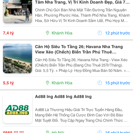
Tâm Nha Trang, Vị Trí Kinh Doanh Đẹp, Giá 7,4
Tỷ
Chính Chủ Gửi Bán Nhà Mặt Tiền Đường Trần Nguyên
Hãn, Phường Phước Hòa, Thành Phố Nha Trang, Khánh
Hòa, Sở Hữu Vị Trí Kinh Doanh Sầm Uất, Phù Hợp Mở
Cửa Hàng, Văn Phòng, Showroom Hoặc Đầu Tư Cho
Thuê Lâu Dài. Thông Tin Chi Tiết. - Địa Chỉ: Số...
7,4 tỷ
Khánh Hòa
12 phút trước
Căn Hộ Siêu To Tầng 26; Havana Nha Trang
View Xéo (Chếch) Biển Trần Phú Thuê
25Tr/Tháng 5,5 Tỷ
Căn Hộ Siêu To Tầng 26; Havana Nha Trang - View Xéo
(Chếch) Biển Trần Phú (Đang Cho Thuê 25Tr/Tháng).
Giá: 5,5 Tỷ. + Pháp Lý: Hợp Đồng Mua Bán 50 Năm. +
Toạ Lạc: 38 Trần Phú, P Lộc Thọ, Tp Nha Trang, Tỉnh
Khánh Hoà. + Diện Tích: 160M&Sup2; Tầng 26 /...
5,5 tỷ
Khánh Hòa
15 phút trước
Ad88 Ing Ad88 Ing Ad88 Ing
Ad88 Là Thương Hiệu Giải Trí Trực Tuyến Hàng Đầu,
Mang Đến Hệ Thống Cá Cược Đỉnh Cao Với Độ Bảo
Mật Tuyệt Đối. Truy Cập Ngay Trang Chủ Chính Thức Để
Trải Nghiệm Kho Game Đa Dạng, Tỷ Lệ Đổi Thưởng
Cực Khủng Cùng Hàng Ngàn Ưu Đãi Hấp Dẫn Mỗi Ngày.
0565 *** ***
Hà Nội
16 phút trước